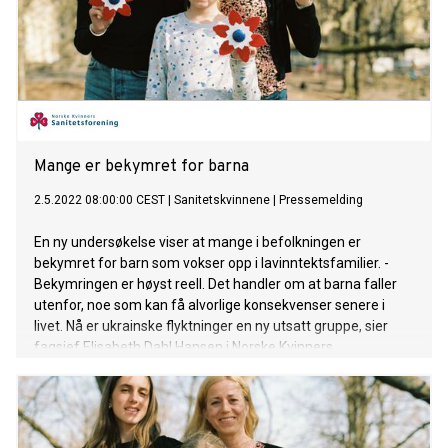
Mange er bekymret for barna
2.5.2022 08:00:00 CEST
|
Sanitetskvinnene
|
Pressemelding
En ny undersøkelse viser at mange i befolkningen er
bekymret for barn som vokser opp i lavinntektsfamilier. -
Bekymringen er høyst reell. Det handler om at barna faller
utenfor, noe som kan få alvorlige konsekvenser senere i
livet. Nå er ukrainske flyktninger en ny utsatt gruppe, sier
fagsjef Elisabeth Dahl Hansen i Norske Kvinners
Sanitetsforening