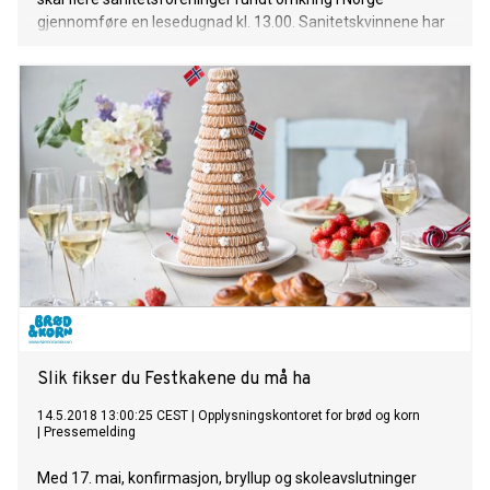
gjennomføre en lesedugnad kl. 13.00. Sanitetskvinnene har
et ønske om å sette et større fokus på hvor viktig
høytlesning er for barn, både innen språ
Slik fikser du Festkakene du må ha
14.5.2018 13:00:25 CEST
|
Opplysningskontoret for brød og korn
|
Pressemelding
Med 17. mai, konfirmasjon, bryllup og skoleavslutninger