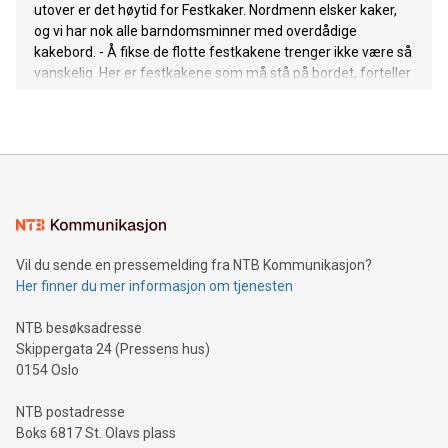
utover er det høytid for Festkaker. Nordmenn elsker kaker,
og vi har nok alle barndomsminner med overdådige
kakebord. - Å fikse de flotte festkakene trenger ikke være så
vanskelig. Her er festkakene som må stå på bordet, forteller
Torunn Nordbø, daglig leder i Opplysningskontoret for brød
og korn.
Vil du sende en pressemelding fra NTB Kommunikasjon?
Her finner du mer informasjon om tjenesten
NTB besøksadresse
Skippergata 24 (Pressens hus)
0154 Oslo
NTB postadresse
Boks 6817 St. Olavs plass