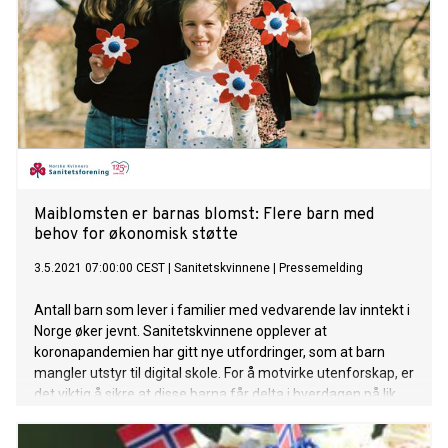
Maiblomsten er barnas blomst: Flere barn med
behov for økonomisk støtte
3.5.2021 07:00:00 CEST
|
Sanitetskvinnene
|
Pressemelding
Antall barn som lever i familier med vedvarende lav inntekt i
Norge øker jevnt. Sanitetskvinnene opplever at
koronapandemien har gitt nye utfordringer, som at barn
mangler utstyr til digital skole. For å motvirke utenforskap, er
det viktig å sikre at disse barna får delta i hverdagen på lik
linje med andre barn.