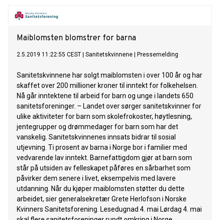
Maiblomsten blomstrer for barna
2.5.2019 11:22:55 CEST
|
Sanitetskvinnene
|
Pressemelding
Sanitetskvinnene har solgt maiblomsten i over 100 år og har
skaffet over 200 millioner kroner til inntekt for folkehelsen.
Nå går inntektene til arbeid for barn og unge i landets 650
sanitetsforeninger. – Landet over sørger sanitetskvinner for
ulike aktiviteter for barn som skolefrokoster, høytlesning,
jentegrupper og drømmedager for barn som har det
vanskelig. Sanitetskvinnenes innsats bidrar til sosial
utjevning. Ti prosent av barna i Norge bor i familier med
vedvarende lav inntekt. Barnefattigdom gjør at barn som
står på utsiden av felleskapet påføres en sårbarhet som
påvirker dem senere i livet, eksempelvis med lavere
utdanning. Når du kjøper maiblomsten støtter du dette
arbeidet, sier generalsekretær Grete Herlofson i Norske
Kvinners Sanitetsforening. Lesedugnad 4. mai Lørdag 4. mai
skal flere sanitetsforeninger rundt omkring i Norge