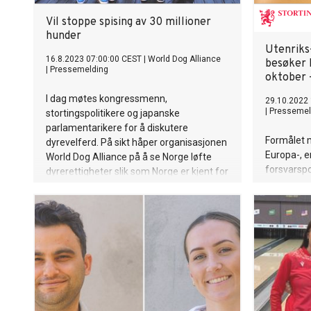
Europe. Macron’s controversial decision to
dissolve the National Assembly, France’s
Vil stoppe spising av 30 millioner
lower house, betting that citizens would
hunder
reject the prospect of a far-right
Utenriks
government at home, backfired after RN
16.8.2023 07:00:00 CEST
|
World Dog Alliance
besøker L
|
Pressemelding
captured 34 per cent of the vote during
oktober 
first round on June 30. A win by RN on
I dag møtes kongressmenn,
29.10.2022
July 7 would hand power to a far-right-
|
Pressemel
stortingspolitikere og japanske
wing party for the first time since Nazi
parlamentarikere for å diskutere
Germany occupied France during the
Formålet m
dyrevelferd. På sikt håper organisasjonen
Second World War. Now, with all efforts
Europa-, e
World Dog Alliance på å se Norge løfte
focused on creating a “Republ
forsvarspo
dyrerettigheter slik som Norge er kjent for
parlaments
å løfte menneskerettigheter globalt.
regjering
relevante 