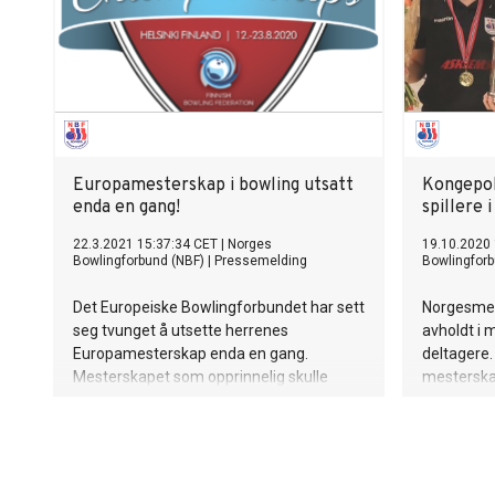
Tyskland. 
mot grupp
norske je
storstjern
Anderson 
Europamesterskap i bowling utsatt
Kongepok
enda en gang!
spillere 
22.3.2021 15:37:34 CET
|
Norges
19.10.2020
Bowlingforbund (NBF)
|
Pressemelding
Bowlingforb
Det Europeiske Bowlingforbundet har sett
Norgesmest
seg tvunget å utsette herrenes
avholdt i
Europamesterskap enda en gang.
deltagere
Mesterskapet som opprinnelig skulle
mesterskap
gjennomføres i august 2020 ble først
med finale
utsatt til januar 2021 for å utsettes
Vinnerne 
ytterligere til august 2021. Mesterskapet
Haavelmoe
utsettes nå til Januar 2022.
dameklass
Solør BK t