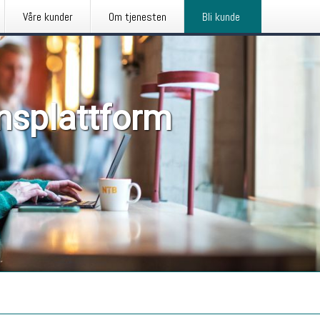
Våre kunder
Om tjenesten
Bli kunde
nsplattform