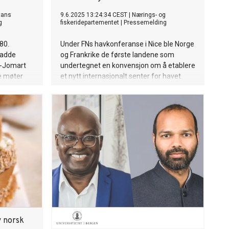
tans
9.6.2025 13:24:34 CEST
|
Nærings- og
g
fiskeridepartementet
|
Pressemelding
80.
Under FNs havkonferanse i Nice ble Norge
hadde
og Frankrike de første landene som
m-Jomart
undertegnet en konvensjon om å etablere
e møter
et nytt internasjonalt senter for havet.
bilaterale
idet.
v norsk