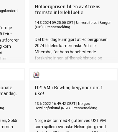
Holbergprisen til en av Afrikas
ngskontoret
fremste intellektuelle
14.3.2024 09:25:00 CET
|
Universitetet i Bergen
(UiB)
|
Pressemelding
forrige
å feire
Det ble i dag kunngjort at Holbergprisen
 utfordrer
2024 tildeles kamerunske Achille
g korn
Mbembe, for hans banebrytende
er
forskning innen afrikansk historie og
tter
politikk. Nils Klim-prisen tildeles
k frimerke
samfunnsgeograf Siddharth Sareen.
jonale
U21 VM i Bowling begynner om 1
 mandag.
uke!
13.6.2022 16:49:42 CEST
|
Norges
ing
Bowlingforbund (NBF)
|
Pressemelding
en, Solør
Norge deltar med 4 gutter ved U21 VM
rammen
som spilles i svenske Helsingborg med