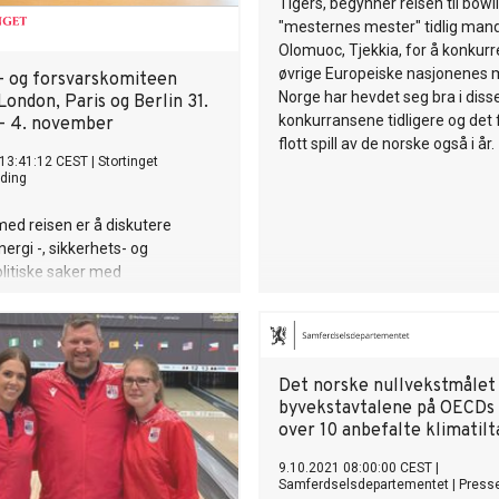
Tigers, begynner reisen til bow
"mesternes mester" tidlig mand
Olomuoc, Tjekkia, for å konkur
øvrige Europeiske nasjonenes 
- og forsvarskomiteen
Norge har hevdet seg bra i diss
ondon, Paris og Berlin 31.
konkurransene tidligere og det
– 4. november
flott spill av de norske også i år.
 13:41:12 CEST
|
Stortinget
ding
ed reisen er å diskutere
nergi -, sikkerhets- og
litiske saker med
kolleger,
srepresentanter og andre
aktører i de tre hovedstedene.
Det norske nullvekstmålet
byvekstavtalene på OECDs 
over 10 anbefalte klimatilt
9.10.2021 08:00:00 CEST
|
Samferdselsdepartementet
|
Press