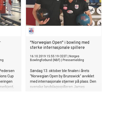
r
"Norwegian Open" i bowling med
sterke internasjonale spillere
16.10.2019 15:55:19 CEST
|
Norges
ing
Bowlingforbund (NBF)
|
Pressemelding
 Pedersen
Søndag 13. oktober ble finalen i årets
ions Cup
"Norwegian Open by Brunswick" avviklet
neringen
med internasjonale stjerner på plass. Den
nerkjent,
svenske landslagsspilleren James
ke
Blomgren vant turneringen - som inngår
på Europa-touren - for andre gang. Meget
lovende Jens Mathiesen fra Solør
Bowlingklubb ble beste norske deltager
på 8. plass.