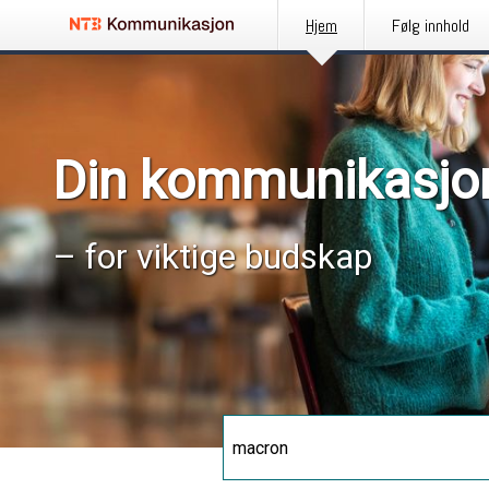
Hjem
Følg innhold
Din kommunikasjo
– for viktige budskap