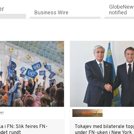
GlobeNews
er
Business Wire
notified
 i FN: Slik feires FN-
Tokajev med bilaterale to
ndet rundt
under FN-uken i New York