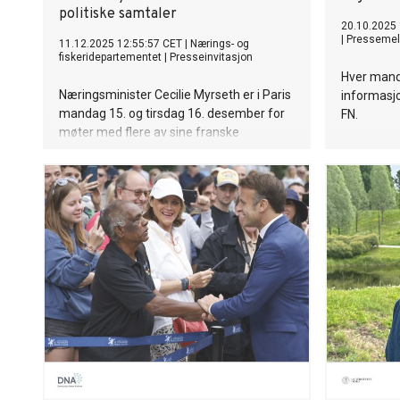
politiske samtaler
20.10.2025
|
Pressemel
11.12.2025 12:55:57 CET
|
Nærings- og
fiskeridepartementet
|
Presseinvitasjon
Hver mand
Næringsminister Cecilie Myrseth er i Paris
informasjo
mandag 15. og tirsdag 16. desember for
FN.
møter med flere av sine franske
motparter. Tema for besøket er å styrke
samarbeidet mellom Norge og Frankrike
innen romvirksomhet, industri, handel,
turisme og europeisk konkurransekraft.