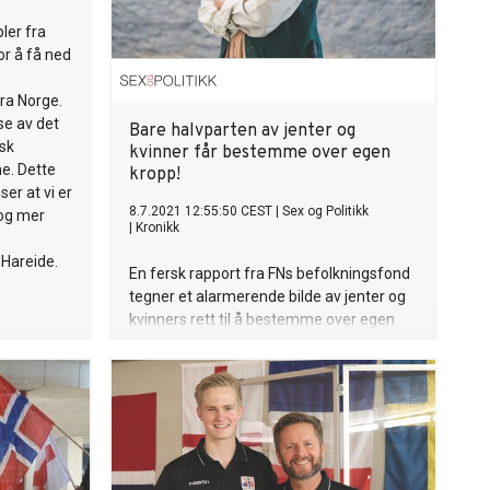
ler fra
or å få ned
ra Norge.
se av det
Bare halvparten av jenter og
rsk
kvinner får bestemme over egen
ne. Dette
kropp!
ser at vi er
8.7.2021 12:55:50 CEST
|
Sex og Politikk
 og mer
|
Kronikk
 Hareide.
En fersk rapport fra FNs befolkningsfond
tegner et alarmerende bilde av jenter og
kvinners rett til å bestemme over egen
kropp. På verdens befolkningslag 11. juli
gleder vi oss over at Norge har forpliktet
seg til å forsterke innsatsen på dette
viktige området.