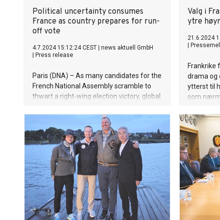
Political uncertainty consumes
Valg i Fr
France as country prepares for run-
ytre høy
off vote
21.6.2024 1
|
Pressemel
4.7.2024 15:12:24 CEST
|
news aktuell GmbH
|
Press release
Frankrike 
Paris (DNA) – As many candidates for the
drama og e
French National Assembly scramble to
ytterst ti
thwart a right-wing election victory, global
som nærme
governance researchers have released a
politikere
new report detailing how the core issues
siste håp.
plaguing France have been decades in the
making. The surprise snap elections,
called by President Macron after his
centrist Renaissance party was crushed
by Marine Le Pen’s far-right anti-
immigration and eurosceptic party
Rassemblement National (RN) in the
European Parliament elections in May,
have sent ripples of concern throughout