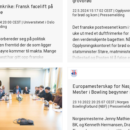
grovbrød
ankrike: Fransk facelift på
22.5.2024 15:17:02 CEST
|
Opplysni
re
for brød og korn
|
Pressemelding
4:20:00 CEST
|
Universitetet i Oslo
ding
Det franske postvesenet kom i 
uke ut med et duftfrimerke for 
forbereder seg på politisk
den verdenskjente bagetten. Nå
n fremtid der de som ligger
Opplysningskontoret for brød o
l høyre kommer til makta. Mange
statsminister Støre, matminist
st har gitt opp franske
Pollestad og Posten til å følge e
 ser nå til Marine Le Pen som
franskmennene og lage et nors
med duften av norsk bakst.
Europamesterskap for Nas
Mester i Bowling begynner
23.10.2022 20:25:07 CEST
|
Norges
Bowlingforbund (NBF)
|
Pressemeld
Norgesmesterne Jenny Mathies
BK, og Kenneth Hermansen, D