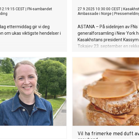
 12:19:15 CEST
|
FN-sambandet
27.9.2025 10:30:00 CEST
|
Kasakhs
ding
Ambassade i Norge
|
Pressemeldin
ag ettermiddag gir vi deg
ASTANA – På sidelinjen av FNs 
n om ukas viktigste hendelser i
generalforsamling i New York 
Kasakhstans president Kassy
Tokajev 23. september en rekk
med verdensledere for å styrke 
forbindelser og utvide samarbe
Vil ha frimerke med duft a