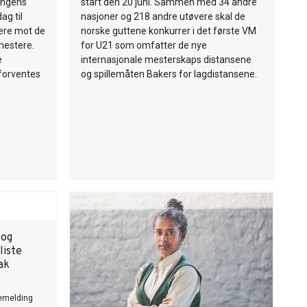
lingens
start den 20 juni. Sammen med 34 andre
ag til
nasjoner og 218 andre utøvere skal de
rere mot de
norske guttene konkurrer i det første VM
mestere.
for U21 som omfatter de nye
e
internasjonale mesterskaps distansene
 forventes
og spillemåten Bakers for lagdistansene.
 og
liste
ak
emelding