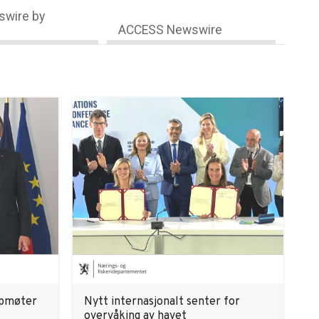
wire by
ACCESS Newswire
ppmøter
Nytt internasjonalt senter for
overvåking av havet