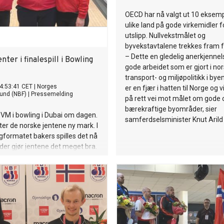
OECD har nå valgt ut 10 eksemp
ulike land på gode virkemidler f
utslipp. Nullvekstmålet og
byvekstavtalene trekkes fram f
– Dette en gledelig anerkjennel
nter i finalespill i Bowling
gode arbeidet som er gjort i no
transport- og miljøpolitikk i bye
4:53:41 CET
|
Norges
er en fjær i hatten til Norge og vi
und (NBF)
|
Pressemelding
på rett vei mot målet om gode
bærekraftige byområder, sier
s VM i bowling i Dubai om dagen.
samferdselsminister Knut Arild
ter de norske jentene ny mark. I
gformatet bakers spilles det nå
der gjør jentene det meget bra.
kvalifisert seg bland topp 32 i
nde 10 seriene så viste de opp
erkt spill i gruppespillets 7
ed vinst i 6 av de 7 matchene,
r 3p for vunnen match og 1p for
esultat, landet de på 18p som
amme som gruppevinner