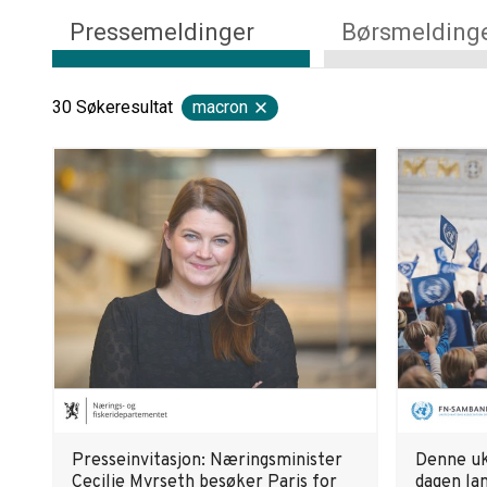
Pressemeldinger
Børsmelding
30
Søkeresultat
macron
Presseinvitasjon: Næringsminister
Denne uka
Cecilie Myrseth besøker Paris for
dagen la