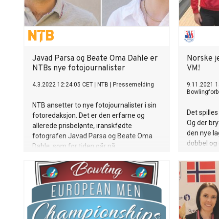
Javad Parsa og Beate Oma Dahle er
Norske je
NTBs nye fotojournalister
VM!
4.3.2022 12:24:05 CET
|
NTB
|
Pressemelding
9.11.2021 1
Bowlingforb
NTB ansetter to nye fotojournalister i sin
Det spille
fotoredaksjon. Det er den erfarne og
Og der bry
allerede prisbelønte, iranskfødte
den nye la
fotografen Javad Parsa og Beate Oma
dobbel og 
Dahle, som for tiden går på
Etter å ha 
fotojournalistutdanningen på Oslo Met.
de innlede
Hennes ambisjon er å bli Norges beste
et meget st
sportsfotograf.
matcher. M
hvor det e
uavgjort r
var det s