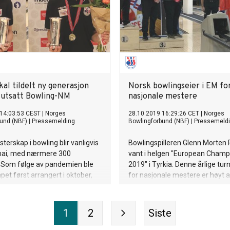
(innbyrdes møte) Dette gir spill
evinneren fra gruppe C. De
ntene møter de svenske
ene og favorittene Sandra
og Joline Person Planefors.
al tildelt ny generasjon
Norsk bowlingseier i EM fo
i utsatt Bowling-NM
nasjonale mestere
 14:03:53 CEST
|
Norges
28.10.2019 16:29:26 CET
|
Norges
und (NBF)
|
Pressemelding
Bowlingforbund (NBF)
|
Pressemeld
erskap i bowling blir vanligvis
Bowlingspilleren Glenn Morten
 mai, med nærmere 300
vant i helgen "European Champ
. Som følge av pandemien ble
2019" i Tyrkia. Denne årlige tur
et først arrangert i oktober,
for nasjonale mestere er høyt a
 18. oktober i Heimdal.
og er tidligere vunnet av en rek
av Kongepokaler ble Jeanett
meritterte europeiske utøvere.
n Johansen, Frogner BK i
1
2
Siste
en, mens Alexander Beck fra
ok seieren blant herrene.