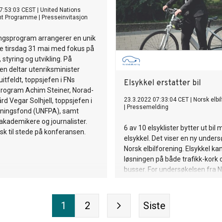
Norge?
7:53:03 CEST
|
United Nations
nt Programme
|
Presseinvitasjon
ingsprogram arrangerer en unik
e tirsdag 31 mai med fokus på
 styring og utvikling. På
n deltar utenriksminister
itfeldt, toppsjefen i FNs
Elsykkel erstatter bil
program Achim Steiner, Norad-
23.3.2022 07:33:04 CET
|
Norsk elbi
rd Vegar Solhjell, toppsjefen i
|
Pressemelding
kningsfond (UNFPA), samt
, akademikere og journalister.
6 av 10 elsyklister bytter ut bil
isk til stede på konferansen.
elsykkel. Det viser en ny unders
Norsk elbilforening. Elsykkel kan
løsningen på både trafikk-kork o
busser. For undersøkelsen fra 
elbilforening viser at elsykkel før
mindre bilkjøring og mindre bru
kollektivtransport. 56 prosent a
1
2
Siste
elsyklistene har erstattet bilkj
elsykkel og 28 prosent har erst