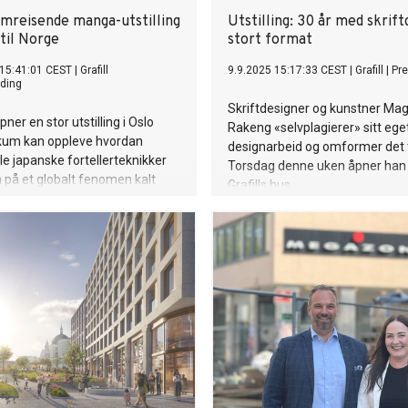
mreisende manga-utstilling
Utstilling: 30 år med skrift
il Norge
stort format
 15:41:01 CEST
|
Grafill
9.9.2025 15:17:33 CEST
|
Grafill
|
Pr
ding
Skriftdesigner og kunstner Ma
pner en stor utstilling i Oslo
Rakeng «selvplagierer» sitt ege
ikum kan oppleve hvordan
designarbeid og omformer det ti
lle japanske fortellerteknikker
Torsdag denne uken åpner han ut
n på et globalt fenomen kalt
Grafills hus.
r hundre originale verk fra
angakunstnere stilles ut, blant
ider av den legendariske
 Hokusai, kjent for det ikoniske
n store bølgen.