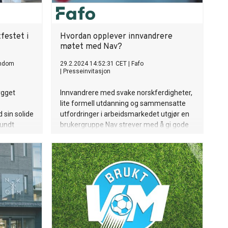
festet i
Hvordan opplever innvandrere
møtet med Nav?
endom
29.2.2024 14:52:31 CET
|
Fafo
|
Presseinvitasjon
ygget
Innvandrere med svake norskferdigheter,
lite formell utdanning og sammensatte
 sin solide
utfordringer i arbeidsmarkedet utgjør en
rundt
brukergruppe Nav strever med å gi gode
tjenester til. Ved rapportlanseringen 7.
mars vil Fafo-forskerne presentere
forskningsfunn og diskutere med Nav-
representanter.