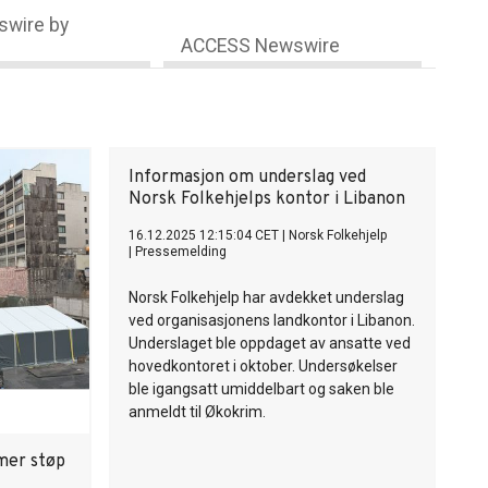
wire by
ACCESS Newswire
Informasjon om underslag ved
Norsk Folkehjelps kontor i Libanon
16.12.2025 12:15:04 CET
|
Norsk Folkehjelp
|
Pressemelding
Norsk Folkehjelp har avdekket underslag
ved organisasjonens landkontor i Libanon.
Underslaget ble oppdaget av ansatte ved
hovedkontoret i oktober. Undersøkelser
ble igangsatt umiddelbart og saken ble
anmeldt til Økokrim.
 mer støp