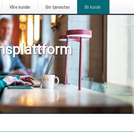
Våre kunder
Om tjenesten
Bli kunde
nsplattform