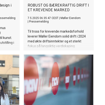
design i
ROBUST OG BÆREKRAFTIG DRIFT I
ET KREVENDE MARKED
essemelding
7.5.2025 06:35:47 CEST
|
Møller Eiendom
|
Pressemelding
gnus
Til tross for krevende markedsforhold
t
leverer Møller Eiendom solid drift i 2024
l kunst.
med økte driftsinntekter og et sterkt
stilling i
fokus på langsiktig verdiskaping.
Selskapets eiendomsportefølje passerte
15 milliarder kroner i markedsverdi, og
konsernet økte sine driftsinntekter til 700
millioner kroner, en vekst på 13 % fra året
før.