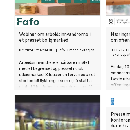
Webinar om arbeidsinnvandrerne i
Næringsm
et presset boligmarked
om offen
8.2.2024 12:37:04 CET
|
Fafo
|
Presseinvitasjon
8.11.2023 0
fiskeridepa
Arbeidsinnvandrere er sårbare i møtet
Fredag 10
med et begrenset og presset norsk
næringsmin
utleiemarked. Situasjonen forverres av et
første utre
stort antall flyktninger som også skal ha
offentlege
et sted å bo. Arbeidsinnvandrere som får
Haukeland 
bolig gjennom arbeidsgiver kan bli utsatt
fjor fekk 
for utnytting eller havne i et sterkt
avhengighetsforhold. På dette seminaret
vil vi sette søkelyset på
Pressein
arbeidsinnvandreres boforhold, med vekt
konferan
på dem som ikke eier egen bolig.
demokrat