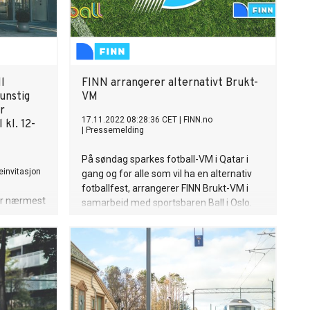
l
FINN arrangerer alternativt Brukt-
unstig
VM
r
17.11.2022 08:28:36 CET
|
FINN.no
 kl. 12-
|
Pressemelding
På søndag sparkes fotball-VM i Qatar i
einvitasjon
gang og for alle som vil ha en alternativ
fotballfest, arrangerer FINN Brukt-VM i
har nærmest
samarbeid med sportsbaren Ball i Oslo.
T og «AI-
Mandag 21. november vil visningen av
ykte den
årets kamper erstattes med noen godt
va kan vi
brukte klassikere fra tidligere VM.
 kan vi
oss, og
ulering
er i