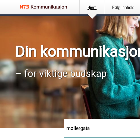
Hjem
Følg innhold
Din kommunikasjo
– for viktige budskap