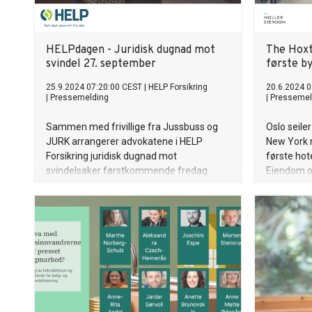
HELPdagen - Juridisk dugnad mot
The Hoxt
svindel 27. september
første b
25.9.2024 07:20:00 CEST
|
HELP Forsikring
20.6.2024 0
|
Pressemelding
|
Pressemel
Sammen med frivillige fra Jussbuss og
Oslo seile
JURK arrangerer advokatene i HELP
New York n
Forsikring juridisk dugnad mot
første hote
svindelsaker førstkommende fredag.
Eiendom o
om et inte
mellom Yo
regjerings
144 rom, b
2027.