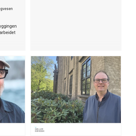
egvesen
byggingen
 arbeidet