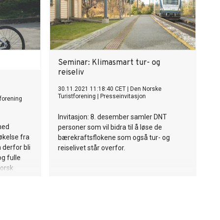
Seminar: Klimasmart tur- og
reiseliv
30.11.2021 11:18:40 CET
|
Den Norske
Turistforening
|
Presseinvitasjon
lforening
Invitasjon: 8. desember samler DNT
 med
personer som vil bidra til å løse de
økelse fra
bærekraftsflokene som også tur- og
 derfor bli
reiselivet står overfor.
g fulle
Norsk
er til
k av
v
øring med
attet