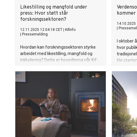
Likestilling og mangfold under
Verdenso
press: Hvor støtt står
kommer t
forskningssektoren?
14.10.2025
|
Pressemel
12.11.2025 12:04:18 CET
|
Kifinfo
|
Pressemelding
I oktober å
Hvordan kan forskningssektoren styrke
hvor publ
arbeidet med likestilling, mangfold og
tradisjone
inkludering? Dette er hovedtema når Kif-
ble starte
komiteen samler ledende aktører på
Manga. Ove
feltet til konferanse.
japanske m
annet arbe
Katsushika
motivet De