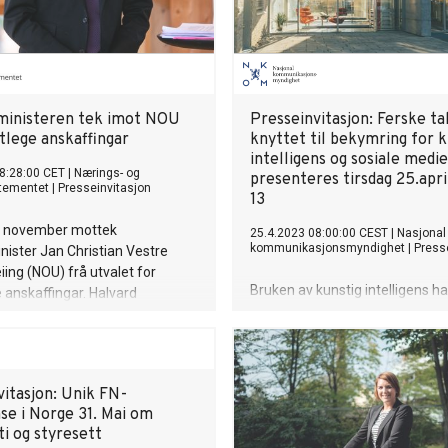
inisteren tek imot NOU
Presseinvitasjon: Ferske tal
tlege anskaffingar
knyttet til bekymring for k
intelligens og sosiale medie
8:28:00 CET
|
Nærings- og
presenteres tirsdag 25.april
rtementet
|
Presseinvitasjon
13
. november mottek
25.4.2023 08:00:00 CEST
|
Nasjonal
kommunikasjonsmyndighet
|
Press
ister Jan Christian Vestre
iing (NOU) frå utvalet for
Bruken av kunstig intelligens 
 anskaffingar. Halvard
blitt allemannseie med ChatGP
Fredriksen leiar utvalet som i
vennen» på Snapchat. Bør vi fr
i oppdrag å revidere regelverket.
raske teknologiutviklingen, og h
gjøre for å ha kontroll? Hvordan
vitasjon: Unik FN-
kontrollere de som kontrollerer 
se i Norge 31. Mai om
bør vi være bekymret for manip
i og styresett
når vi nå går inn i en valgkamp h