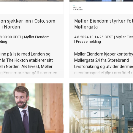
on sjekker inn i Oslo, som
Møller Eiendom styrker fot
y i Norden
Møllergata
8:00:00 CEST
|
Møller Eiendom
4.6.2024 10:14:26 CEST
|
Møller Ei
ding
|
Pressemelding
r inn på liste med London og
Møller Eiendom kjøper kontorb
år The Hoxton etablerer sitt
Møllergata 24 fra Storebrand
ll i Norden. AB Invest, Møller
Livsforsikring og utvider dermed
g Ennismore har gått sammen
eiendomsportefølje i området 
rnasjonalt hotell i Oslo sentrum,
Møllergata og Hammersborg.
ungstorget og det nye
kvartalet. The Hoxton Oslo, med
ar og restauranter, åpner i