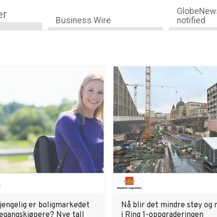
GlobeNews
er
Business Wire
notified
gjengelig er boligmarkedet
Nå blir det mindre støy og
tegangskjøpere? Nye tall
i Ring 1-oppgraderingen