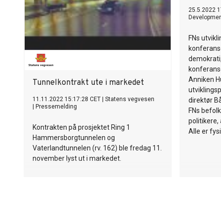
25.5.2022 1
Developme
FNs utvikl
konferans
demokrati,
konferanse
Anniken Hu
Tunnelkontrakt ute i markedet
utviklings
11.11.2022 15:17:28 CET
|
Statens vegvesen
direktør Bå
|
Pressemelding
FNs befol
politikere
Kontrakten på prosjektet Ring 1
Alle er fys
Hammersborgtunnelen og
Vaterlandtunnelen (rv. 162) ble fredag 11.
november lyst ut i markedet.