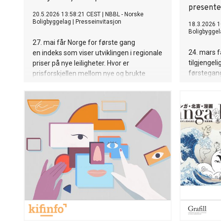
presente
20.5.2026 13:58:21 CEST
|
NBBL - Norske
Boligbyggelag
|
Presseinvitasjon
18.3.2026 1
Boligbyggel
27. mai får Norge for første gang
24. mars f
en indeks som viser utviklingen i regionale
tilgjengel
priser på nye leiligheter. Hvor er
førstegang
prisforskjellen mellom nye og brukte
boliger blitt størst – og hvordan forklarer
dette at boligbyggingen stopper opp?