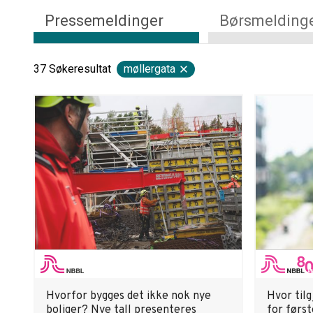
Pressemeldinger
Børsmelding
37
Søkeresultat
møllergata
Hvorfor bygges det ikke nok nye
Hvor til
boliger? Nye tall presenteres
for førs