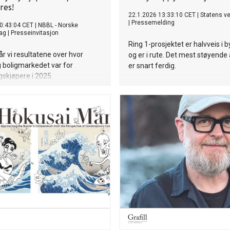
res!
22.1.2026 13:33:10 CET
|
Statens v
|
Pressemelding
0:43:04 CET
|
NBBL - Norske
ag
|
Presseinvitasjon
Ring 1-prosjektet er halvveis i 
år vi resultatene over hvor
og er i rute. Det mest støyende
ig boligmarkedet var for
er snart ferdig.
skjøpere i 2025.