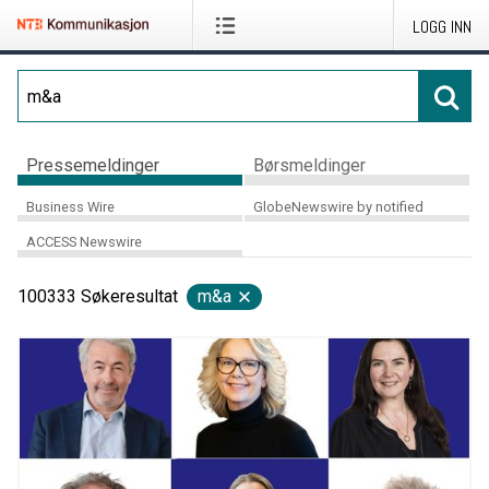
LOGG INN
Pressemeldinger
Børsmeldinger
Business Wire
GlobeNewswire by notified
ACCESS Newswire
100333
Søkeresultat
m&a