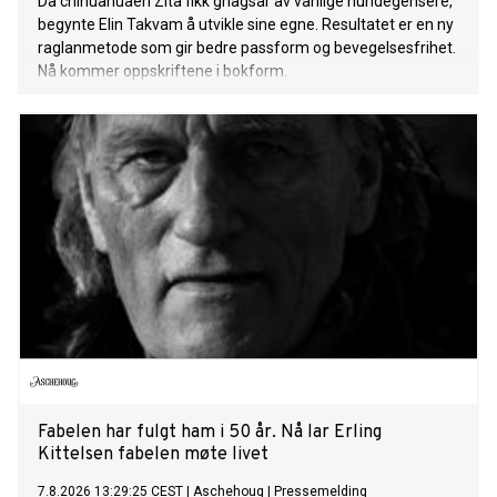
Da chihuahuaen Zita fikk gnagsår av vanlige hundegensere,
begynte Elin Takvam å utvikle sine egne. Resultatet er en ny
raglanmetode som gir bedre passform og bevegelsesfrihet.
Nå kommer oppskriftene i bokform.
Fabelen har fulgt ham i 50 år. Nå lar Erling
Kittelsen fabelen møte livet
7.8.2026 13:29:25 CEST
|
Aschehoug
|
Pressemelding