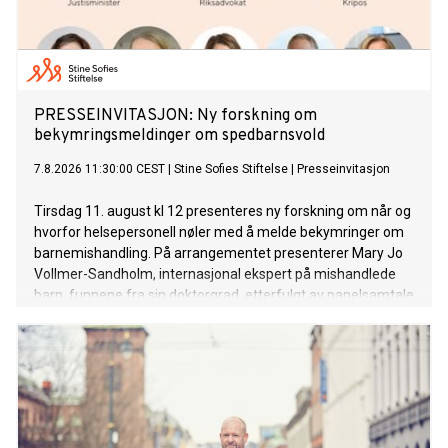
PRESSEINVITASJON: Ny forskning om
bekymringsmeldinger om spedbarnsvold
7.8.2026 11:30:00 CEST
|
Stine Sofies Stiftelse
|
Presseinvitasjon
Tirsdag 11. august kl 12 presenteres ny forskning om når og
hvorfor helsepersonell nøler med å melde bekymringer om
barnemishandling. På arrangementet presenterer Mary Jo
Vollmer-Sandholm, internasjonal ekspert på mishandlede
barn, funnene fra sin doktorgrad, etterfulgt av panelsamtale
med justisministeren, Kripos, Riksadvokaten og
helsemyndighetene om hva som må gjøres for å beskytte
de minste barna bedre.