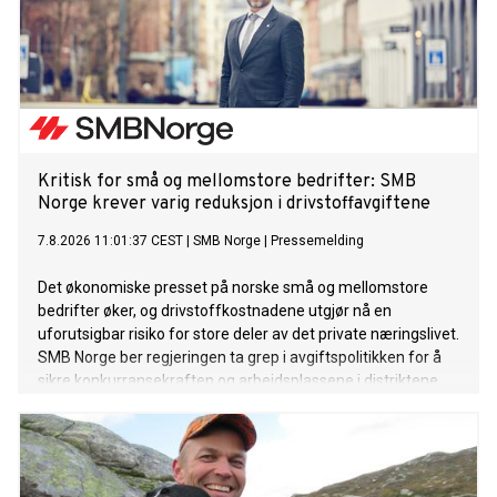
Kritisk for små og mellomstore bedrifter: SMB
Norge krever varig reduksjon i drivstoffavgiftene
7.8.2026 11:01:37 CEST
|
SMB Norge
|
Pressemelding
Det økonomiske presset på norske små og mellomstore
bedrifter øker, og drivstoffkostnadene utgjør nå en
uforutsigbar risiko for store deler av det private næringslivet.
SMB Norge ber regjeringen ta grep i avgiftspolitikken for å
sikre konkurransekraften og arbeidsplassene i distriktene.