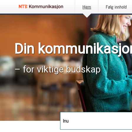
Hjem
Følg innhold
Din kommunikasjo
– for viktige budskap