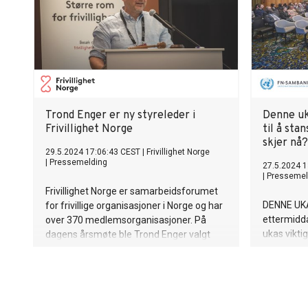
Trond Enger er ny styreleder i
Denne uka
Frivillighet Norge
til å sta
skjer nå?
29.5.2024 17:06:43 CEST
|
Frivillighet Norge
|
Pressemelding
27.5.2024 1
|
Pressemel
Frivillighet Norge er samarbeidsforumet
DENNE UKA
for frivillige organisasjoner i Norge og har
ettermidda
over 370 medlemsorganisasjoner. På
ukas viktig
dagens årsmøte ble Trond Enger valgt
som ny styreleder. Trond Enger er
generalsekretær i Human-Etisk Forbund.