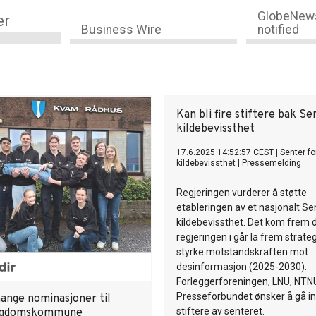
GlobeNews
er
Business Wire
notified
Kan bli fire stiftere bak Se
kildebevissthet
17.6.2025 14:52:57 CEST
|
Senter fo
kildebevissthet
|
Pressemelding
Regjeringen vurderer å støtte
etableringen av et nasjonalt Se
kildebevissthet. Det kom frem 
regjeringen i går la frem strateg
styrke motstandskraften mot
desinformasjon (2025-2030).
Forleggerforeningen, LNU, NTN
Presseforbundet ønsker å gå i
nge nominasjoner til
stiftere av senteret.
ngdomskommune