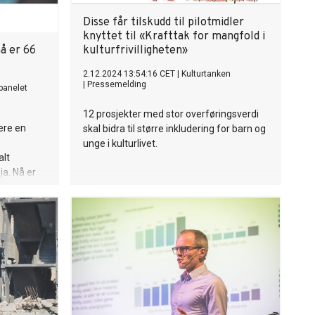
Disse får tilskudd til pilotmidler
knyttet til «Krafttak for mangfold i
å er 66
kulturfrivilligheten»
2.12.2024 13:54:16 CET
|
Kulturtanken
|
Pressemelding
panelet
12 prosjekter med stor overføringsverdi
ere en
skal bidra til større inkludering for barn og
unge i kulturlivet.
alt
ja. Nå er
e trukket
 med å
ke sin