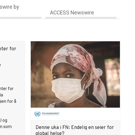
wire by
ACCESS Newswire
nter for
r
nter for
da
ien for å
U og
nn som
Denne uka i FN: Endelig en seier for
global helse?