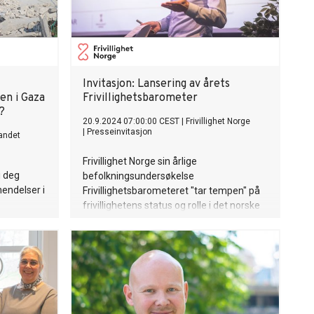
Invitasjon: Lansering av årets
en i Gaza
Frivillighetsbarometer
?
20.9.2024 07:00:00 CEST
|
Frivillighet Norge
|
Presseinvitasjon
andet
Frivillighet Norge sin årlige
i deg
befolkningsundersøkelse
hendelser i
Frivillighetsbarometeret "tar tempen" på
frivillighetens status og rolle i det norske
samfunnet. Resultatene legges frem
onsdag 25. september kl 13.00 i
Frivillighetens Hus i Oslo.