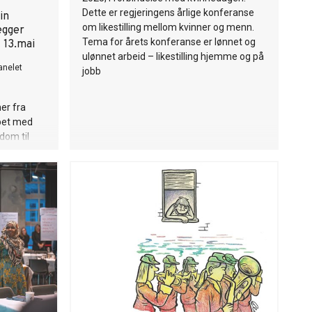
Dette er regjeringens årlige konferanse
in
om likestilling mellom kvinner og menn.
egger
Tema for årets konferanse er lønnet og
 13.mai
ulønnet arbeid – likestilling hjemme og på
anelet
jobb
er fra
bbet med
dom til
 kommende
emmene i
 Presse er
ir åpnet
mleggingen.