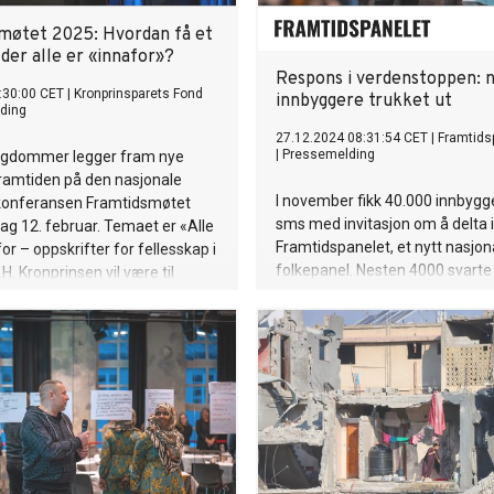
møtet 2025: Hvordan få et
der alle er «innafor»?
Respons i verdenstoppen: n
:30:00 CET
|
Kronprinsparets Fond
innbyggere trukket ut
ding
27.12.2024 08:31:54 CET
|
Framtids
|
Pressemelding
ngdommer legger fram nye
framtiden på den nasjonale
I november fikk 40.000 innbygg
onferansen Framtidsmøtet
sms med invitasjon om å delta i
g 12. februar. Temaet er «Alle
Framtidspanelet, et nytt nasjon
or – oppskrifter for fellesskap i
folkepanel. Nesten 4000 svarte 
H. Kronprinsen vil være til
de 66 medlemmene som skal
angør er Kronprinsparets Fond.
representere landets innbygger
ut. 14.januar starter de jobben
besvare hvordan Norge kan bru
rikdom fremover.