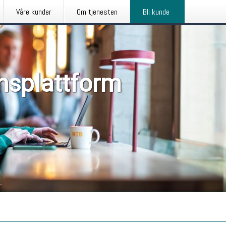
Våre kunder
Om tjenesten
Bli kunde
nsplattform