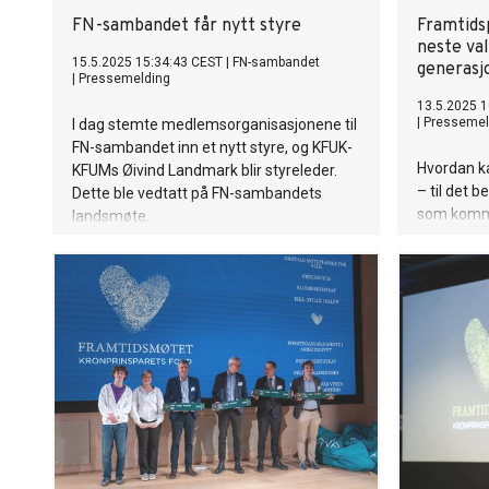
FN-sambandet får nytt styre
Framtids
neste val
15.5.2025 15:34:43 CEST
|
FN-sambandet
generasj
|
Pressemelding
13.5.2025 1
|
Pressemel
I dag stemte medlemsorganisasjonene til
FN-sambandet inn et nytt styre, og KFUK-
Hvordan k
KFUMs Øivind Landmark blir styreleder.
– til det 
Dette ble vedtatt på FN-sambandets
som komme
landsmøte.
tilfeldig 
gjennom vi
Framtidspa
Vi må te
generasjon
ansvar, o
vårt.