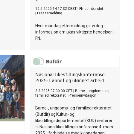
19.5.2025 14:17:32 CEST
|
FN-sambandet
|
Pressemelding
Hver mandag ettermiddag gir vi deg
informasjon om ukas viktigste hendelser i
FN.
Nasjonal likestillingskonferanse
2025: Lønnet og ulønnet arbeid
3.3.2025 07:00:00 CET
|
Barne-, ungdoms- og
familiedirektoratet
|
Presseinvitasjon
Barne-, ungdoms- og familiedirektoratet
(Bufdir) og Kultur- og
likestillingsdepartementet (KUD) inviterer
til Nasjonal likestillingskonferanse 4. mars
2025, i forbindelse med kvinnedagen.