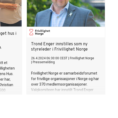
eget hus i
Trond Enger innstilles som ny
A
styreleder i Frivillighet Norge
26.4.2024 06:30:00 CEST
|
Frivillighet Norge
|
Pressemelding
tt et
illigheten
Frivillighet Norge er samarbeidsforumet
tens Hus.
for frivillige organisasjoner i Norge og har
er har,
over 370 medlemsorganisasjoner.
 Christian
Valgkomiteen har innstilt Trond Enger
500
som ny styreleder.
fé.
ære en
ludering,