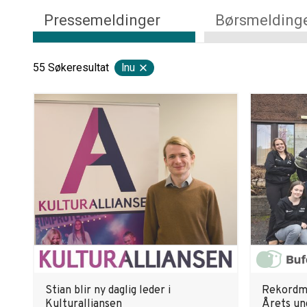
Pressemeldinger
Børsmelding
55
Søkeresultat
lnu
Stian blir ny daglig leder i
Rekordma
Kulturalliansen
Årets u