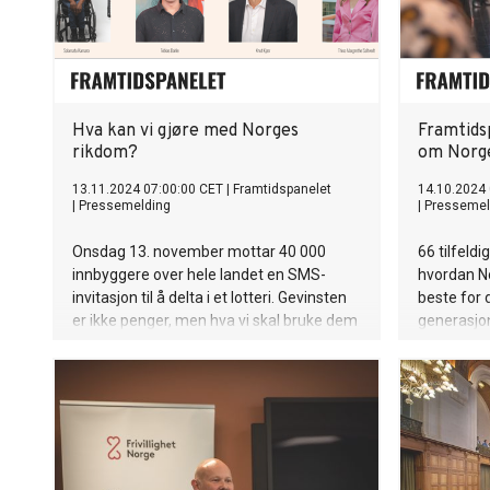
Hva kan vi gjøre med Norges
Framtids
rikdom?
om Norg
13.11.2024 07:00:00 CET
|
Framtidspanelet
14.10.2024
|
Pressemelding
|
Pressemel
Onsdag 13. november mottar 40 000
66 tilfeld
innbyggere over hele landet en SMS-
hvordan No
invitasjon til å delta i et lotteri. Gevinsten
beste for
er ikke penger, men hva vi skal bruke dem
generasjo
på.