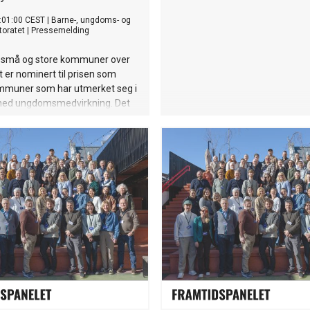
:01:00 CEST
|
Barne-, ungdoms- og
toratet
|
Pressemelding
 små og store kommuner over
t er nominert til prisen som
mmuner som har utmerket seg i
med ungdomsmedvirkning. Det
nn noen gang.