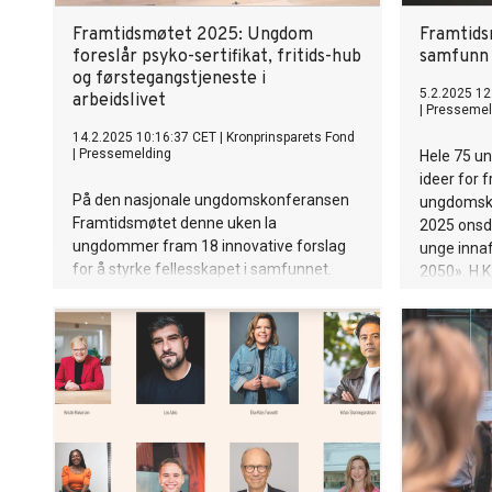
Framtidsmøtet 2025: Ungdom
Framtids
foreslår psyko-sertifikat, fritids-hub
samfunn 
og førstegangstjeneste i
5.2.2025 12
arbeidslivet
|
Pressemel
14.2.2025 10:16:37 CET
|
Kronprinsparets Fond
|
Pressemelding
Hele 75 u
ideer for 
På den nasjonale ungdomskonferansen
ungdomsk
Framtidsmøtet denne uken la
2025 onsda
ungdommer fram 18 innovative forslag
unge innaf
for å styrke fellesskapet i samfunnet.
2050». H.K.
Blant mottakerne av ideene var Nav-
stede. Arr
direktør Hans Christian Holte.