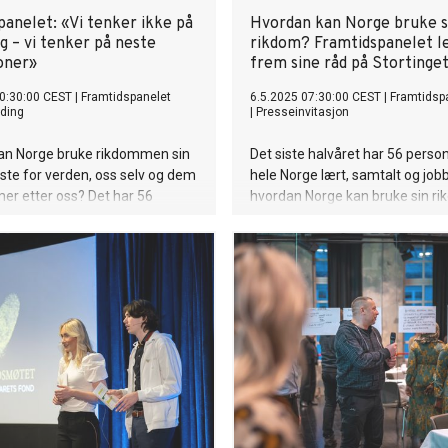
panelet: «Vi tenker ikke på
Hvordan kan Norge bruke s
g – vi tenker på neste
rikdom? Framtidspanelet l
oner»
frem sine råd på Stortinget
0:30:00 CEST
|
Framtidspanelet
6.5.2025 07:30:00 CEST
|
Framtidsp
ding
|
Presseinvitasjon
an Norge bruke rikdommen sin
Det siste halvåret har 56 person
beste for verden, oss selv og dem
hele Norge lært, samtalt og jo
r etter oss? Det har 56
hvordan Norge kan bruke sin rik
utvalgte innbyggere diskutert
beste for verden, oss selv og
nteren og våren. I dag legger
generasjoner. Nå legger medl
nelet fram sine anbefalinger:
det nasjonale folkepanelet
nke mer på kommende
Framtidspanelet fram sine råd.
er, Norge må ta større globalt
velkommen til å delta, og det bl
g vi må oppgradere demokratiet
for en-til-en-intervju etter fra