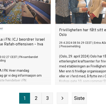
Frivilligheten har fått sitt 
Oslo
 i FN: ICJ beordrer Israel
29.4.2024 08:56:29 CEST
|
Entra AS
nse Rafah-offensiven – hva
|
Pressemelding
(Oslo, 29. april 2024) Oslo har få
3:02:27 CEST
|
FN-sambandet
ding
etterlengtet kraftsenter for friv
med etableringen av Frivillighe
 I FN: Hver mandag
Mer enn ti frivillige organisasjon
g gir vi deg informasjon om
eller er i ferd med, å flytte inn i
ste hendelser i FN.
Krohgs gate 10, som rommer 5
kvadratmeter med kontorer,
møteromssenter, kantine og ka
Frivillighetens Hus skal også v
1
2
3
Siste
arena for arbeidstrening og -ink