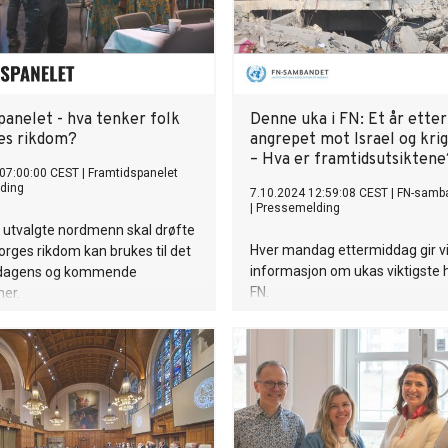
panelet - hva tenker folk
Denne uka i FN: Et år etter
es rikdom?
angrepet mot Israel og krig
– Hva er framtidsutsiktene
 07:00:00 CEST
|
Framtidspanelet
ding
7.10.2024 12:59:08 CEST
|
FN-samb
|
Pressemelding
ig utvalgte nordmenn skal drøfte
Hver mandag ettermiddag gir v
rges rikdom kan brukes til det
informasjon om ukas viktigste 
 dagens og kommende
FN.
ner.