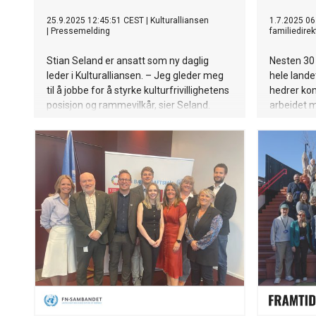
25.9.2025 12:45:51 CEST
|
Kulturalliansen
1.7.2025 06
|
Pressemelding
familiedirek
Stian Seland er ansatt som ny daglig
Nesten 30
leder i Kulturalliansen. – Jeg gleder meg
hele lande
til å jobbe for å styrke kulturfrivillighetens
hedrer ko
posisjon og rammevilkår, sier Seland.
arbeidet 
er flere e