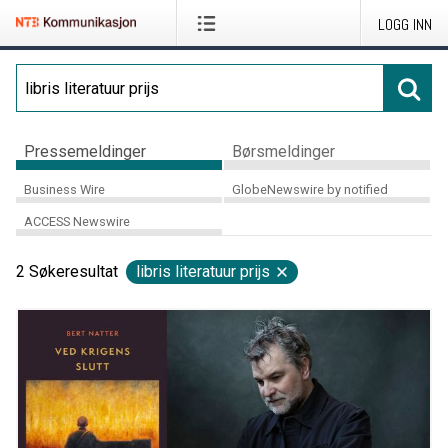
LOGG INN
Pressemeldinger
Børsmeldinger
Business Wire
GlobeNewswire by notified
ACCESS Newswire
2
Søkeresultat
libris literatuur prijs