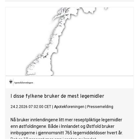
medisiner ved en samfunnskrise. Samtidig oppgir nesten
like mange – 44 prosent – at de har liten tillit.
I disse fylkene bruker de mest legemidler
24.2.2026 07:02:00 CET
|
Apotekforeningen
|
Pressemelding
Nå bruker innlendingene litt mer reseptpliktige legemidler
enn østfoldingene. Både i Innlandet og Østfold bruker
innbyggerne i gjennomsnitt 765 legemiddeldoser hvert år.