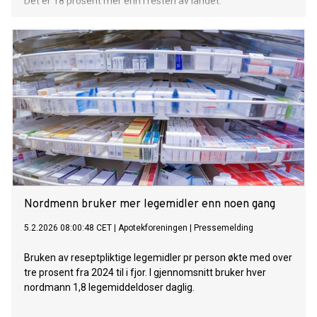
Det er 18 prosent mer enn i resten av landet.
Nordmenn bruker mer legemidler enn noen gang
5.2.2026 08:00:48 CET
|
Apotekforeningen
|
Pressemelding
Bruken av reseptpliktige legemidler pr person økte med over
tre prosent fra 2024 til i fjor. I gjennomsnitt bruker hver
nordmann 1,8 legemiddeldoser daglig.