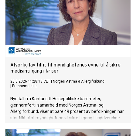
Alvorlig lav tillit til myndighetenes evne til å sikre
medisintilgang i kriser
23.3.2026 11:28:13 CET
|
Norges Astma & Allergiforbund
|
Pressemelding
Nye tall fra Kantar sitt Helsepolitiske barometer,
gjennomført i samarbeid med Norges Astma- og
Allergiforbund, viser at bare 49 prosent av befolkningen har
stor tillit til at myndighetene vil sikre tilgang til nødvendige
medisiner ved en samfunnskrise. Samtidig oppgir nesten
like mange – 44 prosent – at de har liten tillit.