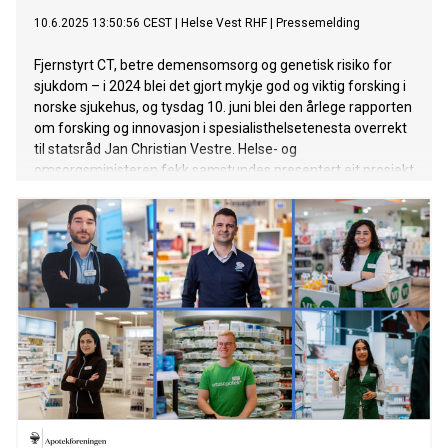
10.6.2025 13:50:56 CEST
|
Helse Vest RHF
|
Pressemelding
Fjernstyrt CT, betre demensomsorg og genetisk risiko for
sjukdom – i 2024 blei det gjort mykje god og viktig forsking i
norske sjukehus, og tysdag 10. juni blei den årlege rapporten
om forsking og innovasjon i spesialisthelsetenesta overrekt
til statsråd Jan Christian Vestre. Helse- og
omsorgsministeren fekk samstundes presentert eit prosjekt
frå kvar region som døme på det spennande forskings- og
innovasjonsarbeidet i sjukehusa.