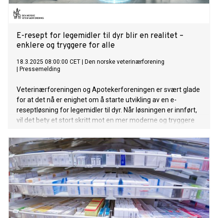
E-resept for legemidler til dyr blir en realitet –
enklere og tryggere for alle
18.3.2025 08:00:00 CET
|
Den norske veterinærforening
|
Pressemelding
Veterinærforeningen og Apotekerforeningen er svært glade
for at det nå er enighet om å starte utvikling av en e-
reseptløsning for legemidler til dyr. Når løsningen er innført,
vil det bety et stort skritt mot en mer moderne og tryggere
løsning for både veterinærer, apotek og dyreeiere.