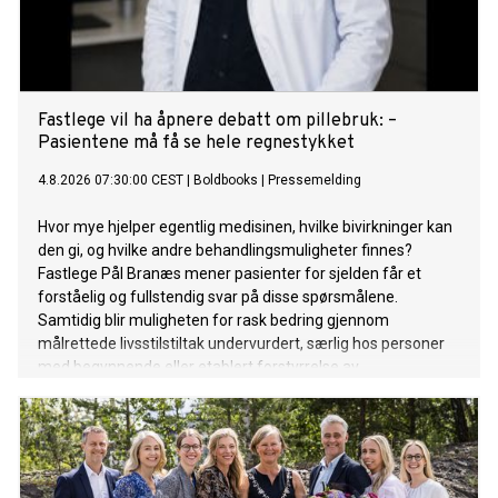
Fastlege vil ha åpnere debatt om pillebruk: –
Pasientene må få se hele regnestykket
4.8.2026 07:30:00 CEST
|
Boldbooks
|
Pressemelding
Hvor mye hjelper egentlig medisinen, hvilke bivirkninger kan
den gi, og hvilke andre behandlingsmuligheter finnes?
Fastlege Pål Branæs mener pasienter for sjelden får et
forståelig og fullstendig svar på disse spørsmålene.
Samtidig blir muligheten for rask bedring gjennom
målrettede livsstilstiltak undervurdert, særlig hos personer
med begynnende eller etablert forstyrrelse av
blodsukkerreguleringen, mener han.