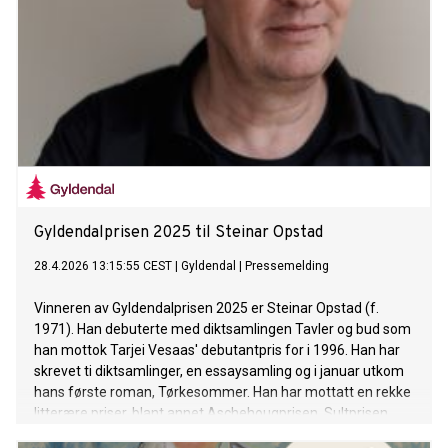
Gyldendalprisen 2025 til Steinar Opstad
28.4.2026 13:15:55 CEST
|
Gyldendal
|
Pressemelding
Vinneren av Gyldendalprisen 2025 er Steinar Opstad (f.
1971). Han debuterte med diktsamlingen Tavler og bud som
han mottok Tarjei Vesaas' debutantpris for i 1996. Han har
skrevet ti diktsamlinger, en essaysamling og i januar utkom
hans første roman, Tørkesommer. Han har mottatt en rekke
litterære priser, blant annet Aschehougprisen, Sultprisen,
Doblougprisen, Wildenveys poesipris og Diktartavla.