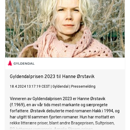
Gyldendalprisen 2023 til Hanne Ørstavik
18.4.2024 13:17:19 CEST
|
Gyldendal
|
Pressemelding
Vinneren av Gyldendalprisen 2023 er Hanne Ørstavik
(f.1969), en av vår tids mest markante og særpregete
forfattere. Ørstavik debuterte med romanen Hakk i 1994, og
har utgitt til sammen fjorten romaner. Hun har mottatt en
rekke litterære priser, blant andre Brageprisen, Sultprisen,
P2-lytternes romanpris, Amalie Skram-prisen,