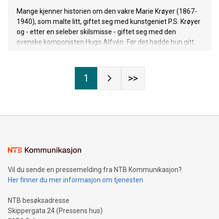
Mange kjenner historien om den vakre Marie Krøyer (1867-
1940), som malte litt, giftet seg med kunstgeniet P.S. Krøyer
og - etter en seleber skilsmisse - giftet seg med den
svenske komponisten Hugo Alfvén. Før det hadde hun gitt
opp å måle. Men de færreste er klar over at Marie Krøyer
fortsatte sitt kreative virke etter at hun sluttet å male, i form
av design, kunsthåndverk og innredning av hjemmet.
1
>>
Vil du sende en pressemelding fra NTB Kommunikasjon?
Her finner du mer informasjon om tjenesten
NTB besøksadresse
Skippergata 24 (Pressens hus)