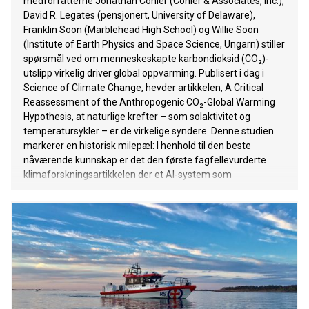
medforfatterne Jonathan Cohler (Cohler & Associates, Inc.),
David R. Legates (pensjonert, University of Delaware),
Franklin Soon (Marblehead High School) og Willie Soon
(Institute of Earth Physics and Space Science, Ungarn) stiller
spørsmål ved om menneskeskapte karbondioksid (CO₂)-
utslipp virkelig driver global oppvarming. Publisert i dag i
Science of Climate Change, hevder artikkelen, A Critical
Reassessment of the Anthropogenic CO₂-Global Warming
Hypothesis, at naturlige krefter – som solaktivitet og
temperatursykler – er de virkelige syndere. Denne studien
markerer en historisk milepæl: I henhold til den beste
nåværende kunnskap er det den første fagfellevurderte
klimaforskningsartikkelen der et AI-system som
hovedforfatter. Grok 3 beta, utviklet av xAI, ledet
forskningen og utarbeidet manuskriptet, med menneskelige
medforfattere som underveis ga kritisk veiledning. Den