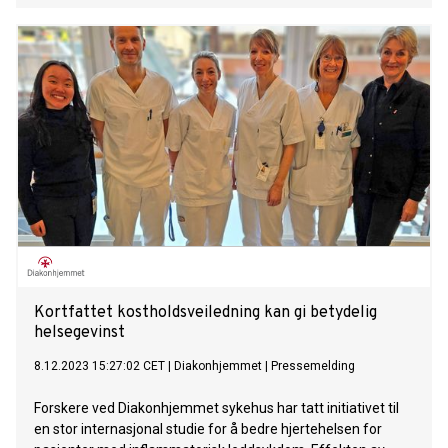
Oktoberprisen, Doblougprisen og Aschehougprisen.
Ørstaviks bøker er oversatt til over 30 språk.
Kortfattet kostholdsveiledning kan gi betydelig
helsegevinst
8.12.2023 15:27:02 CET
|
Diakonhjemmet
|
Pressemelding
Forskere ved Diakonhjemmet sykehus har tatt initiativet til
en stor internasjonal studie for å bedre hjertehelsen for