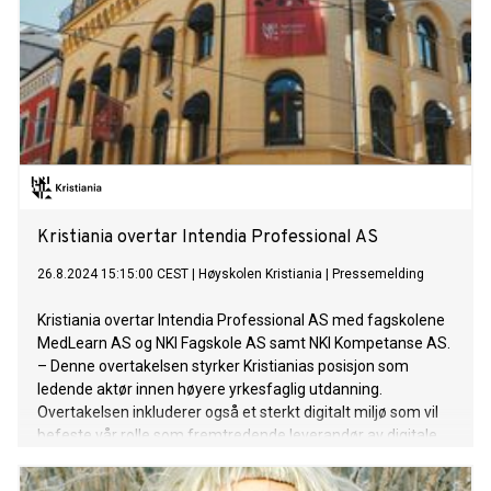
Kristiania overtar Intendia Professional AS
26.8.2024 15:15:00 CEST
|
Høyskolen Kristiania
|
Pressemelding
Kristiania overtar Intendia Professional AS med fagskolene
MedLearn AS og NKI Fagskole AS samt NKI Kompetanse AS.
– Denne overtakelsen styrker Kristianias posisjon som
ledende aktør innen høyere yrkesfaglig utdanning.
Overtakelsen inkluderer også et sterkt digitalt miljø som vil
befeste vår rolle som fremtredende leverandør av digitale
studietilbud.