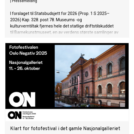
|
Pressemelding
I forslaget til Statsbudsjett for 2026 (Prop. 1 S 2025–
2026) Kap. 328. post 78. Museums -og
kulturverntiltak fjernes hele det statlige driftstilskuddet
til Barnekunstmuseet, en av verdens største samlinger av
barn og ungdoms kunst i verden. Det betyr at museet står i
fare for å måtte avvikle virksomheten og stenge for godt.
Klart for fotofestival i det gamle Nasjonalgalleriet