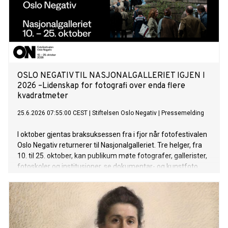
OSLO NEGATIV TIL NASJONALGALLERIET IGJEN I
2026 –Lidenskap for fotografi over enda flere
kvadratmeter
25.6.2026 07:55:00 CEST
|
Stiftelsen Oslo Negativ
|
Pressemelding
I oktober gjentas braksuksessen fra i fjor når fotofestivalen
Oslo Negativ returnerer til Nasjonalgalleriet. Tre helger, fra
10. til 25. oktober, kan publikum møte fotografer, gallerister,
fotoskoler og institusjoner, se dokumentar- og kunstfoto,
reportasje- og motefoto fra inn- og utland. Årets festival
arrangeres for sjette gang.