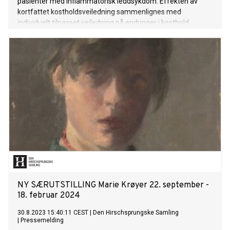
pasienter med inflammatorisk leddsykdom. Effekten av
kortfattet kostholdsveiledning sammenlignes med
individuelt tilpasset veiledning på endringer i kosthold,
kolesterol og karbonavtrykk.
NY SÆRUTSTILLING Marie Krøyer 22. september -
18. februar 2024
30.8.2023 15:40:11 CEST
|
Den Hirschsprungske Samling
|
Pressemelding