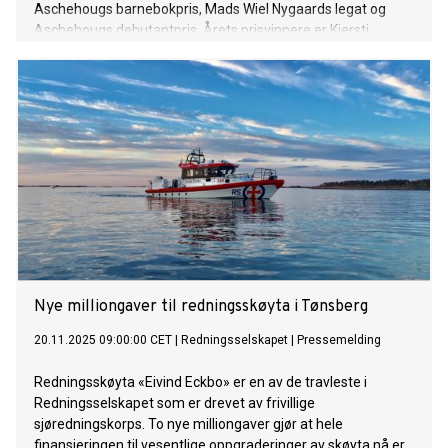
Aschehougs barnebokpris, Mads Wiel Nygaards legat og
Aschehougs debutantpris. Årets prisvinnere er Kjersti
Synneva Moen, Marte Magnusdotter Solem og Martin
Tilrem. Prisene ble utdelt under Aschehougs vinterseminar
for forfatterne i Aschehougs villa i Drammensveien.
Nye milliongaver til redningsskøyta i Tønsberg
20.11.2025 09:00:00 CET
|
Redningsselskapet
|
Pressemelding
Redningsskøyta «Eivind Eckbo» er en av de travleste i
Redningsselskapet som er drevet av frivillige
sjøredningskorps. To nye milliongaver gjør at hele
finansieringen til vesentlige oppgraderinger av skøyta nå er