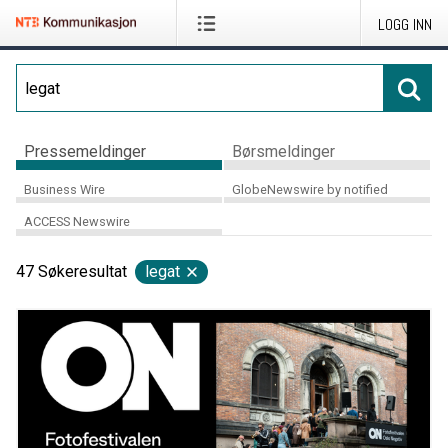
LOGG INN
Pressemeldinger
Børsmeldinger
Business Wire
GlobeNewswire by notified
ACCESS Newswire
47
Søkeresultat
legat