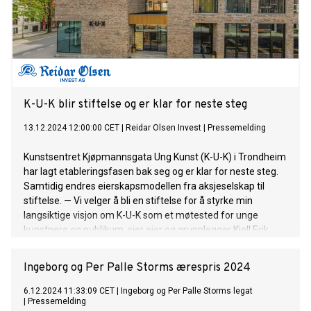
K-U-K blir stiftelse og er klar for neste steg
13.12.2024 12:00:00 CET
|
Reidar Olsen Invest
|
Pressemelding
Kunstsentret Kjøpmannsgata Ung Kunst (K-U-K) i Trondheim
har lagt etableringsfasen bak seg og er klar for neste steg.
Samtidig endres eierskapsmodellen fra aksjeselskap til
stiftelse. — Vi velger å bli en stiftelse for å styrke min
langsiktige visjon om K-U-K som et møtested for unge
kunstnere og publikum, sier eier og grunnlegger Kjell Erik
Killi-Olsen.
Ingeborg og Per Palle Storms ærespris 2024
6.12.2024 11:33:09 CET
|
Ingeborg og Per Palle Storms legat
|
Pressemelding