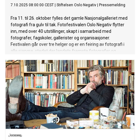
7.10.2025 08:00:00 CEST
|
Stiftelsen Oslo Negativ
|
Pressemelding
Fra 11. til 26. oktober fylles det gamle Nasjonalgalleriet med
fotografi fra gulv til tak. Fotofestivalen Oslo Negativ flytter
inn, med over 40 utstillinger, skapt i samarbeid med
fotografer, fagskoler, gallerister og organisasjoner.
Festivalen går over tre helger og er en feiring av fotografi i
alle sjangre, stedet der landets fremste fotografer og
kunstnere møter fotoentusiaster og -nysgjerrige.