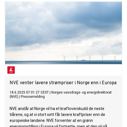
med åpen lisens, slik at hele bransjen og akademia kan ha
nytte av det.
NVE venter lavere strømpriser i Norge enn i Europa
18.6.2025 07:01:27 CEST
|
Norges vassdrags- og energidirektorat
(NVE)
|
Pressemelding
NVE anslår at Norge vil ha et kraftoverskudd de neste
tiårene, og at vi stort sett får lavere kraftpriser enn de
europeiske landene. NVE forventer at en grønn
energiomstilling i Europa vil fortsette, men at den vil gå