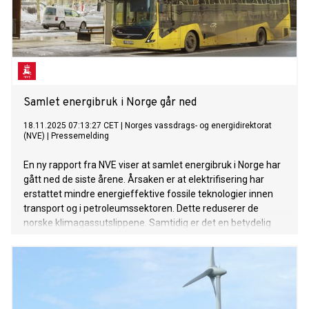
Samlet energibruk i Norge går ned
18.11.2025 07:13:27 CET
|
Norges vassdrags- og energidirektorat
(NVE)
|
Pressemelding
En ny rapport fra NVE viser at samlet energibruk i Norge har
gått ned de siste årene. Årsaken er at elektrifisering har
erstattet mindre energieffektive fossile teknologier innen
transport og i petroleumssektoren. Dette reduserer de
norske klimagassutslippene. Samtidig er det en betydelig
oppgang i strømforbruket til datasenternæringen.
Rapporten viser også at det er et stykke igjen for å nå målet
som er satt for energieffektivisering i norske bygg.