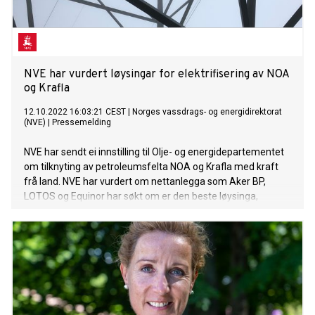
NVE har vurdert løysingar for elektrifisering av NOA
og Krafla
12.10.2022 16:03:21 CEST
|
Norges vassdrags- og energidirektorat
(NVE)
|
Pressemelding
NVE har sendt ei innstilling til Olje- og energidepartementet
om tilknyting av petroleumsfelta NOA og Krafla med kraft
frå land. NVE har vurdert om nettanlegga som Aker BP,
LOTOS og Equinor har søkt om er den beste løysinga,
dersom felta skal drivast med kraft frå land. Olje- og
energidepartementet tar no over vidare sakshandsaming
for å avgjere konsesjonssøknaden.