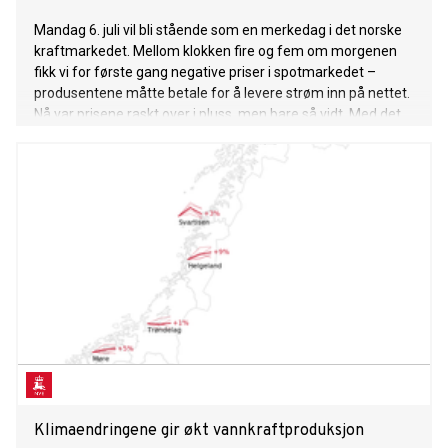
Mandag 6. juli vil bli stående som en merkedag i det norske
kraftmarkedet. Mellom klokken fire og fem om morgenen
fikk vi for første gang negative priser i spotmarkedet –
produsentene måtte betale for å levere strøm inn på nettet.
Nå var prisene raskt over i pluss, men bare så vidt. Med det
fortsatte en utvikling vi har sett i hele det uvanlige året 2020,
med ekstremt lave kraftpriser.
Klimaendringene gir økt vannkraftproduksjon