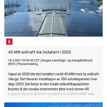
40 MW solkraft ble installert i 2020
18.3.2021 09:00:00 CET
|
Norges vassdrags- og energidirektorat
(NVE)
|
Pressemelding
I løpet av 2020 ble det installert rundt 40 MW med ny solkraft
i Norge. Det tilsvarer installasjon av 350 solcellepaneler hver
dag i 2020. Det betyr at den totale solkraftkapasiteten
knyttet til det norske strømnettet økte med nesten 40
prosent i løpet av året. En oppdatert oversikt fra NVE viser
utviklingen de siste 10 år og hvordan solkraften fordeler seg
i fylkene.