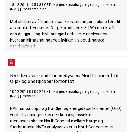
18.12.2019 10:59:33 CET
|
Norges vassdrags- og energidirektorat
(NVE)
|
Pressemelding
Mot slutten av århundret kan klimaendringene alene føre til
at vannkraftverkene i Norge produserer 8 TWh mer kraft
enn de gjør i dag. NVE har gjort detaljerte analyser av
hvordan klimaendringene påvirker tilsiget til norske
vannkraftverk.
NVE har oversendt sin analyse av NorthConnect til
Olje- og energidepartementet
10.12.2019 09:00:24 CET
|
Norges vassdrags- og energidirektorat
(NVE)
|
Pressemelding
NVE har på oppdrag fra Olje- og energidepartementet (OED)
vurdert virkningene av den konsesjonssøkte
utenlandskabelen NorthConnect mellom Norge og
Storbritannia. NVEs analyser viser at NorthConnect er et