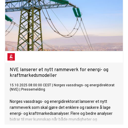
fram mot 2035.
NVE lanserer et nytt rammeverk for energi- og
kraftmarkedsmodeller
15.10.2025 08:00:00 CEST
|
Norges vassdrags- og energidirektorat
(NVE)
|
Pressemelding
Norges vassdrags- og energidirektorat lanserer et nytt
rammeverk som skal gjøre det enklere og raskere å lage
energi- og kraftmarkedsanalyser. Flere og bedre analyser
bidrar til mer kunnskap når både myndigheter og
energibransjen tar sine beslutninger. Verktøyet legges ut