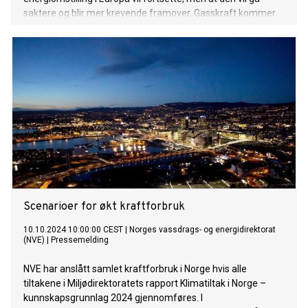
saktere og blir mer krevende framover. Gasskraft kommer
trolig til å spille en sentral rolle i det europeiske
kraftsystemet også i 2050.
Scenarioer for økt kraftforbruk
10.10.2024 10:00:00 CEST
|
Norges vassdrags- og energidirektorat
(NVE)
|
Pressemelding
NVE har anslått samlet kraftforbruk i Norge hvis alle
tiltakene i Miljødirektoratets rapport Klimatiltak i Norge –
kunnskapsgrunnlag 2024 gjennomføres. I