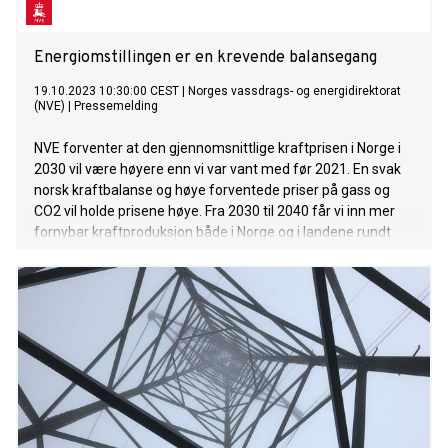
Energiomstillingen er en krevende balansegang
19.10.2023 10:30:00 CEST
|
Norges vassdrags- og energidirektorat
(NVE)
|
Pressemelding
NVE forventer at den gjennomsnittlige kraftprisen i Norge i
2030 vil være høyere enn vi var vant med før 2021. En svak
norsk kraftbalanse og høye forventede priser på gass og
CO2 vil holde prisene høye. Fra 2030 til 2040 får vi inn mer
fornybar kraftproduksjon både i Norge og i landene rundt
oss. NVE forventer at kraftprisene da vil falle.