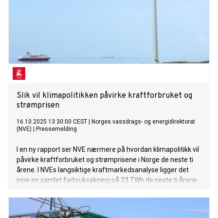
Slik vil klimapolitikken påvirke kraftforbruket og
strømprisen
16.10.2025 13:30:00 CEST
|
Norges vassdrags- og energidirektorat
(NVE)
|
Pressemelding
I en ny rapport ser NVE nærmere på hvordan klimapolitikk vil
påvirke kraftforbruket og strømprisene i Norge de neste ti
årene. I NVEs langsiktige kraftmarkedsanalyse ligger det
inne en samlet forbruksøkning på 23 TWh de neste ti årene.
Med regjeringens klimaplan, som ble lagt fram sammen
med gårsdagens forslag til Statsbudsjett, viser NVEs
analyse at samlet kraftforbruk økes med ytterligere 4 TWh