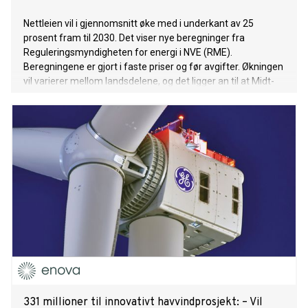
Nettleien vil i gjennomsnitt øke med i underkant av 25
prosent fram til 2030. Det viser nye beregninger fra
Reguleringsmyndigheten for energi i NVE (RME).
Beregningene er gjort i faste priser og før avgifter. Økningen
vil varierer mellom landsdelene, og det ligger an til at Midt-
Norge og Østlandet får den sterkeste økningen.
331 millioner til innovativt havvindprosjekt: – Vil