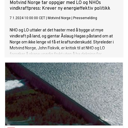
Motvind Norge tar oppgjør med LO og NHOs
vindkraftpress: Krever ny energieffektiv politikk
7.1.2024 10:00:00 CET
|
Motvind Norge
|
Pressemelding
NHO og LO uttaler at det haster med å bygge ut mye
vindkraft på land, og gjentar Åslaug Hagas påstand om at
Norge om ikke lenge vil få et kraftunderskudd. Styreleder i
Motvind Norge, John Fiskvik, er kritisk til at NHO og LO
forsøker å skape unødig frykt uten å ha dekning for
uttalelsene sine.