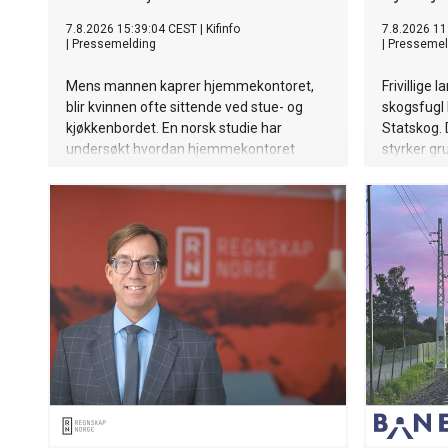
7.8.2026 15:39:04 CEST
|
Kifinfo
7.8.2026 11
|
Pressemelding
|
Pressemel
Mens mannen kaprer hjemmekontoret,
Frivillige 
blir kvinnen ofte sittende ved stue- og
skogsfugl 
kjøkkenbordet. En norsk studie har
Statskog.
undersøkt hvordan hjemmekontoret
styrker gr
påvirker hverdagen til kvinnelige og
mannlige forskere.