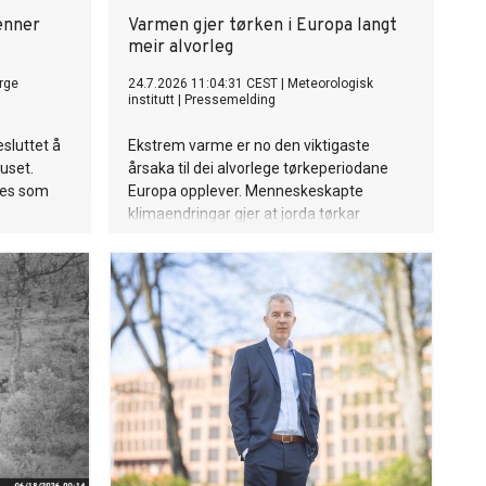
enner
Varmen gjer tørken i Europa langt
meir alvorleg
rge
24.7.2026 11:04:31 CEST
|
Meteorologisk
institutt
|
Pressemelding
esluttet å
Ekstrem varme er no den viktigaste
uset.
årsaka til dei alvorlege tørkeperiodane
res som
Europa opplever. Menneskeskapte
klimaendringar gjer at jorda tørkar
raskare ut, sjølv i område der nedbøren
ikkje har blitt vesentleg mindre, seier ny
studie.