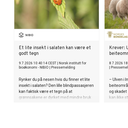
Et lite insekt i salaten kan være et
Krever: 
godt tegn
beiteom
9.7.2026 10:40:14 CEST
|
Norsk institutt for
8.7.2026 18
bioøkonomi - NIBIO
|
Pressemelding
|
Pressemel
Rynker du på nesen hvis du finner et lite
– Ulven i 
insekt i salaten? Den lille blindpassasjeren
beiteområd
kan faktisk være et tegn på at
og skadet d
grønnsakene er dyrket med mindre bruk
kan ikke st
av kjemiske plantevernmidler. Nå mener
Bjørn Gimm
forskerne vi må revurdere hva vi legger i
mat av god kvalitet.