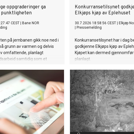
ge oppgraderinger ga
Konkurransetilsynet godkj
å punktligheten
Elkjøps kjøp av Eplehuset
:27:47 CEST
|
Bane NOR
30.7.2026 18:58:56 CEST
|
Elkjøp No
ding
|
Pressemelding
ten på jernbanen gikk noe ned i
Konkurransetilsynet har i dag b
s på grunn av varmen og delvis
godkjenne Elkjøps kjøp av Epleh
v omfattende, planlagt
Kjøpet kan dermed gjennomfø
dsarbeid samtidig som et
planlagt.
lid togtilbud ble opprettholdt.
en ble totalt 83,1 prosent. Hittil
ktligheten for hele landet 87,5