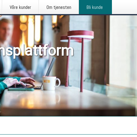
Våre kunder
Om tjenesten
Bli kunde
nsplattform