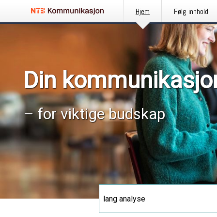
Hjem
Følg innhold
Din kommunikasjo
– for viktige budskap