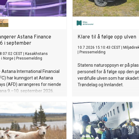
angerer Astana Finance
Klare til å følge opp ulven
6 i september
10.7.2026 15:10:43 CEST
|
Miljødire
|
Pressemelding
8:07:02 CEST
|
Kasakhstans
i Norge
|
Pressemelding
Statens naturoppsyn er på pla
Astana International Financial
personell for å følge opp den g
FC) har kunngjort at Astana
verdifulle ulven som har skadet
ys (AFD) arrangeres for niende
Trøndelag og Innlandet.
tana 9.–10. september 2026.
m har temaet «Delivering
ital in Action».