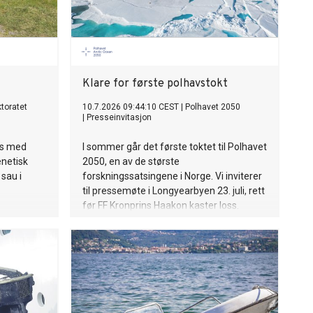
Klare for første polhavstokt
ktoratet
10.7.2026 09:44:10 CEST
|
Polhavet 2050
|
Presseinvitasjon
ss med
I sommer går det første toktet til Polhavet
enetisk
2050, en av de største
 sau i
forskningssatsingene i Norge. Vi inviterer
til pressemøte i Longyearbyen 23. juli, rett
før FF Kronprins Haakon kaster loss.