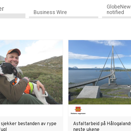
GlobeNews
er
Business Wire
notified
 sjekker bestanden av rype
Asfaltarbeid på Hålogaland
fugl
neste ukene