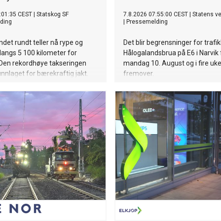
:01:35 CEST
|
Statskog SF
7.8.2026 07:55:00 CEST
|
Statens v
ding
|
Pressemelding
landet rundt teller nå rype og
Det blir begrensninger for trafi
langs 5 100 kilometer for
Hålogalandsbrua på E6 i Narvik 
 Den rekordhøye takseringen
mandag 10. August og i fire uke
unnlaget for bærekraftig jakt.
fremover.