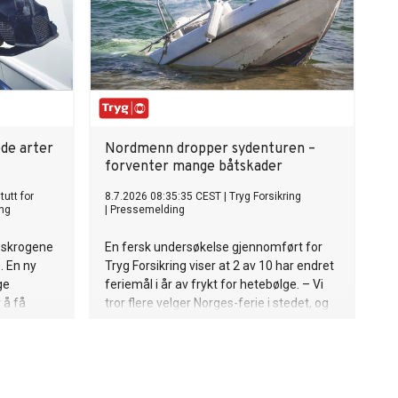
de arter
Nordmenn dropper sydenturen –
forventer mange båtskader
tutt for
8.7.2026 08:35:35 CEST
|
Tryg Forsikring
ng
|
Pressemelding
l skrogene
En fersk undersøkelse gjennomført for
. En ny
Tryg Forsikring viser at 2 av 10 har endret
ge
feriemål i år av frykt for hetebølge. – Vi
 å få
tror flere velger Norges-ferie i stedet, og
da skal nok mange nyte båtlivet, sier
Espen Borge, kommunikasjonsrådgiver i
Tryg.