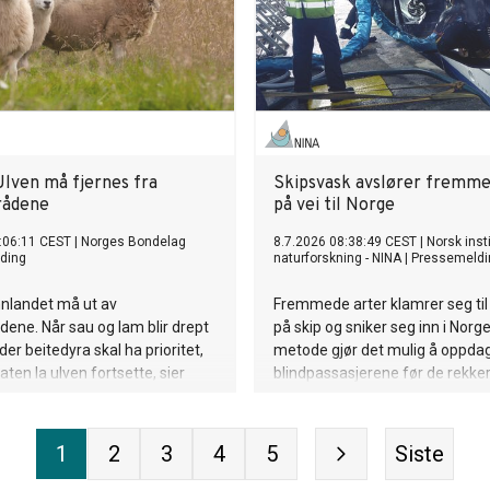
Ulven må fjernes fra
Skipsvask avslører fremme
rådene
på vei til Norge
:06:11 CEST
|
Norges Bondelag
8.7.2026 08:38:49 CEST
|
Norsk insti
ding
naturforskning - NINA
|
Pressemeldi
Innlandet må ut av
Fremmede arter klamrer seg ti
ene. Når sau og lam blir drept
på skip og sniker seg inn i Norge
er beitedyra skal ha prioritet,
metode gjør det mulig å oppda
aten la ulven fortsette, sier
blindpassasjerene før de rekker
ing, leder i Norges Bondelag.
fotfeste.
1
2
3
4
5
Siste