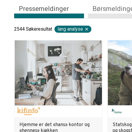
Pressemeldinger
Børsmelding
2544
Søkeresultat
lang analyse
Hjemme er det «hans» kontor og
Statskog
«hennes» kjøkken
og skogs