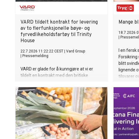
VARD tildelt kontrakt for levering
Mange bli
av to flerfunksjonelle bøye- og
18.7.2026 0
fyrvedlikeholdsfartøy til Trinity
|
Pressemel
House
I en fersk
22.7.2026 11:22:22 CEST
|
Vard Group
|
Pressemelding
Forsikring
blitt svind
VARD er glade for å kunngjøre at vi er
lignende o
tildelt en kontrakt med den britiske
tilsvarer 
organisasjonen for maritim sikkerhet og
velferd, Trinity House, på to
flerfunksjonelle bøye- og
fyrvedlikeholdsfartøy. Dette er de to
første fartøyene av denne typen VARD
har signert kontrakt på. Kontraktsverdien
overstiger 220 millioner euro.