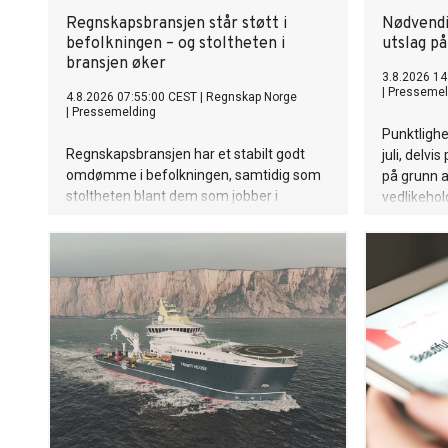
Regnskapsbransjen står støtt i
Nødvendi
befolkningen – og stoltheten i
utslag p
bransjen øker
3.8.2026 14
|
Pressemel
4.8.2026 07:55:00 CEST
|
Regnskap Norge
|
Pressemelding
Punktlighe
Regnskapsbransjen har et stabilt godt
juli, delvi
omdømme i befolkningen, samtidig som
på grunn a
stoltheten blant dem som jobber i
vedlikehol
bransjen øker. Det viser en ny
relativt so
undersøkelse gjennomført av Apeland på
Punktlighet
vegne av Regnskap Norge.
i år er pun
prosent.