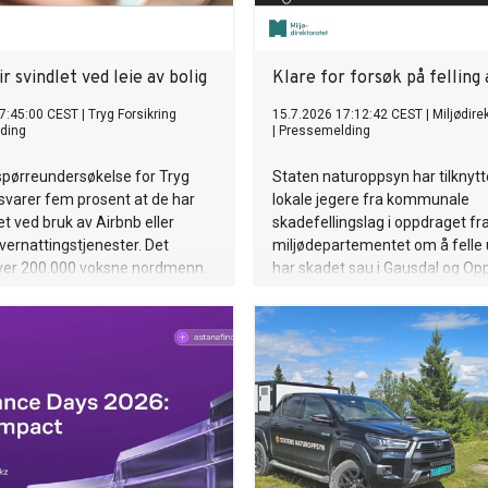
r svindlet ved leie av bolig
Klare for forsøk på felling 
7:45:00 CEST
|
Tryg Forsikring
15.7.2026 17:12:42 CEST
|
Miljødire
ding
|
Pressemelding
 spørreundersøkelse for Tryg
Staten naturoppsyn har tilknytt
 svarer fem prosent at de har
lokale jegere fra kommunale
let ved bruk av Airbnb eller
skadefellingslag i oppdraget fr
vernattingstjenester. Det
miljødepartementet om å felle
over 200.000 voksne nordmenn.
har skadet sau i Gausdal og Opp