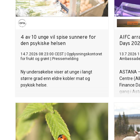
4 av 10 unge vil spise sunnere for
AIFC arr
den psykiske helsen
Days 202
14.7.2026 08:23:00 CEST
|
Opplysningskontoret
13.7.2026 1
for frukt og grønt
|
Pressemelding
Ambassade 
Ny undersøkelse viser at unge i langt
ASTANA – 
større grad enn eldre kobler mat og
Centre (AI
psykisk helse.
Finance Da
gang i As
Årets foru
Impact. Cap