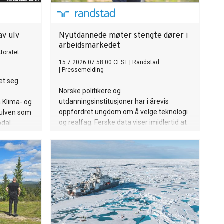
av ulv
Nyutdannede møter stengte dører i
arbeidsmarkedet
ktoratet
15.7.2026 07:58:00 CEST
|
Randstad
|
Pressemelding
et seg
Norske politikere og
utdanningsinstitusjoner har i årevis
a Klima- og
oppfordret ungdom om å velge teknologi
 ulven som
og realfag. Ferske data viser imidlertid at
dal.
døren til arbeidslivet er i ferd med å låses
for en hel generasjon nyutdannede. Aller
hardest rammes de som fulgte rådene.