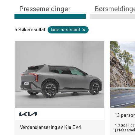
Pressemeldinger
Børsmelding
5
Søkeresultat
lane assistant
13 perso
1.7.2024 07
Verdenslansering av Kia EV4
|
Pressemel