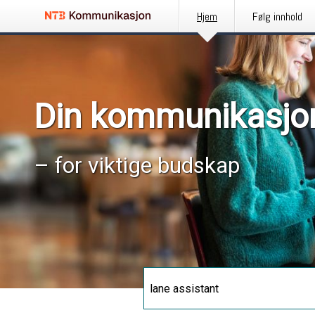
Hjem
Følg innhold
Din kommunikasjo
– for viktige budskap