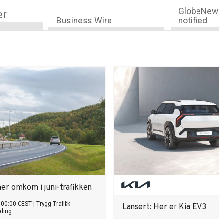
GlobeNews
er
Business Wire
notified
ner omkom i juni-trafikken
:00:00 CEST
|
Trygg Trafikk
Lansert: Her er Kia EV3
ding