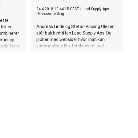
e
24.4.2018 10:44:15 CEST
|
Lead Supply Aps
|
Pressemelding
leste
Andreas Linde og Stefan Vinding Olesen
 blir en
står bak bedriften Lead Supply Aps. De
kombinerer
jobber med websider hvor man kan
knologi.
sammenligne lån, foreløpig i 6 land -
ldri før er
inkludert Norge hvor de er aktive med
ssen.
Matchbanker.no. På under 4 år har de
sammen oppnådd stor suksess med
virksomheten, og formidler hver måned
ca. 8000 lån og omsetter for et stort
tosifret millionbeløp.