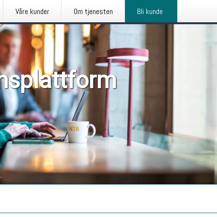
Våre kunder
Om tjenesten
Bli kunde
nsplattform