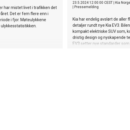
23.5.2024 12:00:00 CEST
|
Kia Norg
|
Pressemelding
 har mistet livet i trafikken det
året. Det er fem flere enn i
Kia har endelig avslørt de aller f
iode i fjor. Møteulykkene
detaljer rundt nye Kia EV3. Bilen
ulykkesstatistikken.
kompakt elektriske SUV som, 
dristig design og nyskapende te
EV3 setter nye standarder som a
sett i den kompakte EV SUV-kla