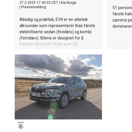
27.2.2025 17:43:03 CET
|
Kia Norge
|
Pressemelding
51 personer
første halv
Allsidig og praktisk, EV4 er en atletisk
samme per
allrounder som representerer Kias første
dominerer 
elektrifiserte sedan (firedørs) og kombi
(femdørs). Bilene er designet for å
fungere like godt i byen som på
landeveien. designet for å navigere i byer
og krysse kontinenter. Lansert for å
omdefinere C-segmentet og vist i både
sedan- og kombimodeller, representerer
Kia EV4 en frisk tilnærming til den
tradisjonelle estetikken i dette
segmentet.