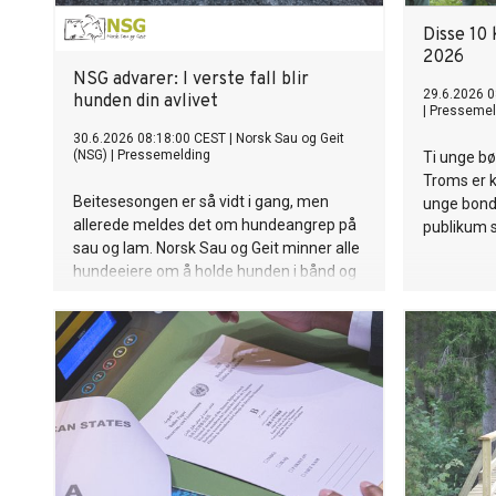
Disse 10 
2026
NSG advarer: I verste fall blir
29.6.2026 0
hunden din avlivet
|
Pressemel
30.6.2026 08:18:00 CEST
|
Norsk Sau og Geit
(NSG)
|
Pressemelding
Ti unge bø
Troms er k
Beitesesongen er så vidt i gang, men
unge bonde
allerede meldes det om hundeangrep på
publikum s
sau og lam. Norsk Sau og Geit minner alle
hundeeiere om å holde hunden i bånd og
ha den under kontroll. En løs hund kan
gjøre stor skade, og hendelsen kan også
få alvorlige konsekvenser for både hund
og eier.