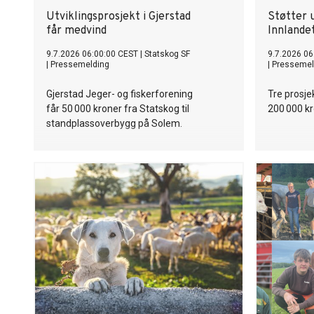
Utviklingsprosjekt i Gjerstad
Støtter u
får medvind
Innlande
9.7.2026 06:00:00 CEST
|
Statskog SF
9.7.2026 06
|
Pressemelding
|
Pressemel
Gjerstad Jeger- og fiskerforening
Tre prosje
får 50 000 kroner fra Statskog til
200 000 kr
standplassoverbygg på Solem.