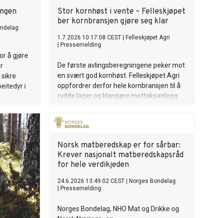
angen
Stor kornhøst i vente – Felleskjøpet
ber kornbransjen gjøre seg klar
ndelag
1.7.2026 10:17:08 CEST
|
Felleskjøpet Agri
|
Pressemelding
or å gjøre
De første avlingsberegningene peker mot
r
en svært god kornhøst. Felleskjøpet Agri
sikre
oppfordrer derfor hele kornbransjen til å
eitedyr i
rydde lager og klargjøre mottaksanlegg
før skuronna starter.
Norsk matberedskap er for sårbar:
Krever nasjonalt matberedskapsråd
for hele verdikjeden
24.6.2026 13:49:02 CEST
|
Norges Bondelag
|
Pressemelding
Norges Bondelag, NHO Mat og Drikke og