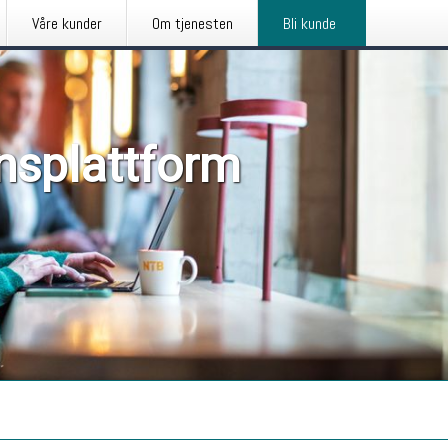
Våre kunder
Om tjenesten
Bli kunde
nsplattform