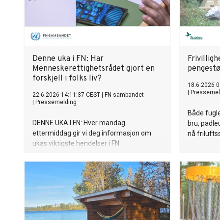
Denne uka i FN: Har
Frivillig
Menneskerettighetsrådet gjort en
pengestø
forskjell i folks liv?
18.6.2026 0
|
Pressemel
22.6.2026 14:11:37 CEST
|
FN-sambandet
|
Pressemelding
Både fugl
DENNE UKA I FN: Hver mandag
bru, padle
ettermiddag gir vi deg informasjon om
nå frilufts
ukas viktigste hendelser i FN.