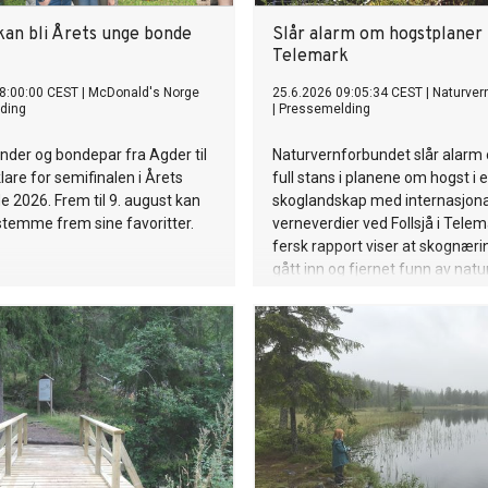
kan bli Årets unge bonde
Slår alarm om hogstplaner 
Telemark
8:00:00 CEST
|
McDonald's Norge
25.6.2026 09:05:34 CEST
|
Naturver
ding
|
Pressemelding
nder og bondepar fra Agder til
Naturvernforbundet slår alarm
lare for semifinalen i Årets
full stans i planene om hogst i e
 2026. Frem til 9. august kan
skoglandskap med internasjon
temme frem sine favoritter.
verneverdier ved Follsjå i Telem
fersk rapport viser at skognæri
gått inn og fjernet funn av natu
fra kartene, noe som har åpnet
prosent av de unike skogene fo