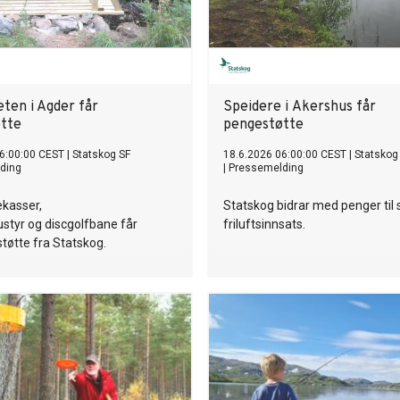
heten i Agder får
Speidere i Akershus får
tte
pengestøtte
6:00:00 CEST
|
Statskog SF
18.6.2026 06:00:00 CEST
|
Statskog
ding
|
Pressemelding
ekasser,
Statskog bidrar med penger til
ustyr og discgolfbane får
friluftsinnsats.
støtte fra Statskog.