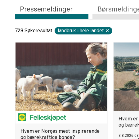
Pressemeldinger
Børsmelding
728
Søkeresultat
landbruk i hele landet
Hvem er 
og bærek
Hvem er Norges mest inspirerende
3.8.2026 08
og bærekraftige bonde?