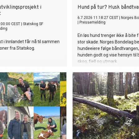
tviklingsprosjekt i
Hund på tur? Husk båndtv
t
6.7.2026 11:18:27 CEST
|
Norges Bo
|
Pressemelding
:00:00 CEST
|
Statskog SF
ding
En løs hund trenger ikke å bite f
kt i Innlandet får nå til sammen
stor skade. Norges Bondelag be
oner fra Statskog.
hundeeiere følge båndtvangen, 
hunden godt og vise hensyn til b
skog, fjell og utmark.