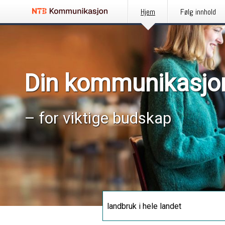
Hjem
Følg innhold
Din kommunikasjo
– for viktige budskap