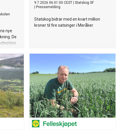
9.7.2026 06:01:00 CEST
|
Statskog SF
|
Pressemelding
skolen
Statskog bidrar med en kvart million
kroner til fire satsinger i Meråker.
ens nye
skning. De
udieplass
lom 23 og
fagfelt.