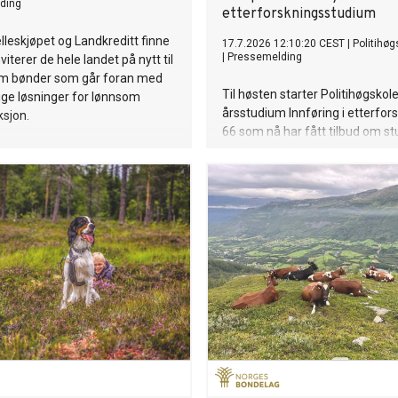
ding
etterforskningsstudium
elleskjøpet og Landkreditt finne
17.7.2026 12:10:20 CEST
|
Politihøg
|
Pressemelding
nviterer de hele landet på nytt til
ram bønder som går foran med
Til høsten starter Politihøgskol
ge løsninger for lønnsom
årsstudium Innføring i etterfor
sjon.
66 som nå har fått tilbud om st
kommer fra hele landet, er mel
58 år og har bakgrunn fra ulike 