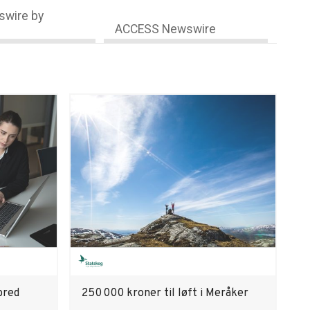
wire by
ACCESS Newswire
bred
250 000 kroner til løft i Meråker