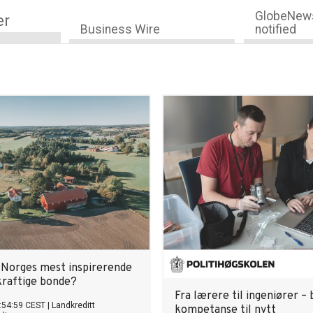
GlobeNews
er
Business Wire
notified
Norges mest inspirerende
raftige bonde?
Fra lærere til ingeniører – 
:54:59 CEST
|
Landkreditt
kompetanse til nytt