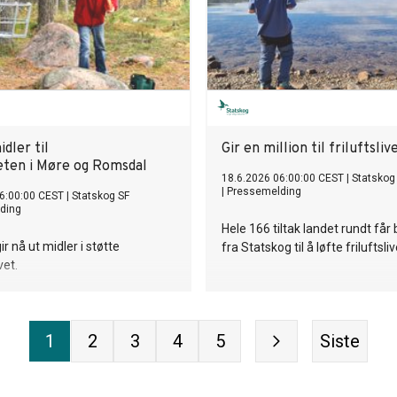
idler til
Gir en million til friluftsliv
heten i Møre og Romsdal
18.6.2026 06:00:00 CEST
|
Statskog
|
Pressemelding
6:00:00 CEST
|
Statskog SF
ding
Hele 166 tiltak landet rundt får 
r nå ut midler i støtte
fra Statskog til å løfte friluftsliv
ivet.
1
2
3
4
5
Siste