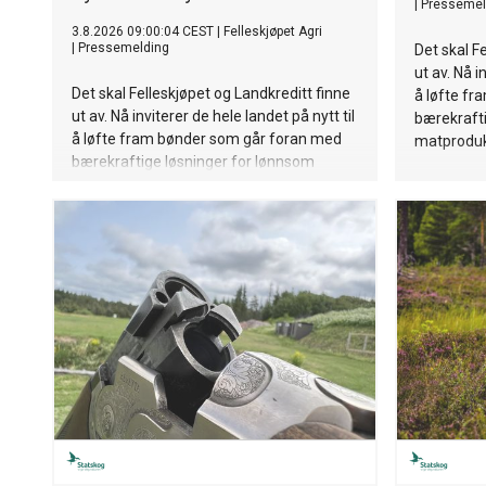
|
Pressemel
3.8.2026 09:00:04 CEST
|
Felleskjøpet Agri
|
Pressemelding
Det skal F
ut av. Nå i
Det skal Felleskjøpet og Landkreditt finne
å løfte f
ut av. Nå inviterer de hele landet på nytt til
bærekrafti
å løfte fram bønder som går foran med
matproduk
bærekraftige løsninger for lønnsom
matproduksjon.