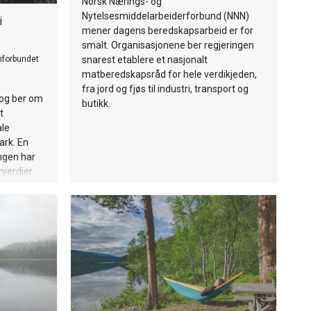
Norsk Nærings- og
Nytelsesmiddelarbeiderforbund (NNN)
i
mener dagens beredskapsarbeid er for
smalt. Organisasjonene ber regjeringen
nforbundet
snarest etablere et nasjonalt
matberedskapsråd for hele verdikjeden,
fra jord og fjøs til industri, transport og
 og ber om
butikk.
t
ale
ark. En
ngen har
rverdier
 80
r hogst.