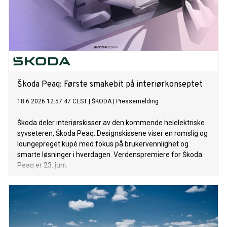
Škoda Peaq: Første smakebit på interiørkonseptet
18.6.2026 12:57:47 CEST
|
ŠKODA
|
Pressemelding
Škoda deler interiørskisser av den kommende helelektriske
syvseteren, Škoda Peaq. Designskissene viser en romslig og
loungepreget kupé med fokus på brukervennlighet og
smarte løsninger i hverdagen. Verdenspremiere for Škoda
Peaq er 23. juni.