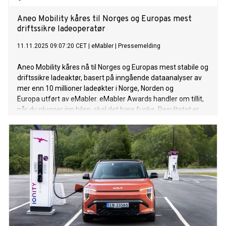
Aneo Mobility kåres til Norges og Europas mest
driftssikre ladeoperatør
11.11.2025 09:07:20 CET
|
eMabler
|
Pressemelding
Aneo Mobility kåres nå til Norges og Europas mest stabile og
driftssikre ladeaktør, basert på inngående dataanalyser av
mer enn 10 millioner ladeøkter i Norge, Norden og
Europa utført av eMabler. eMabler Awards handler om tillit,
når du plugger inn bilen, skal det bare funke. Resultatet er
klart, med Aneo Mobility fungerer faktisk opptil 99 av
100 ladeøkter.