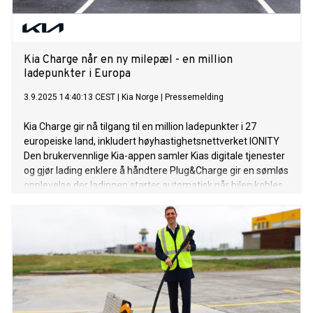
Kia Charge når en ny milepæl - en million
ladepunkter i Europa
3.9.2025 14:40:13 CEST
|
Kia Norge
|
Pressemelding
Kia Charge gir nå tilgang til en million ladepunkter i 27
europeiske land, inkludert høyhastighetsnettverket IONITY
Den brukervennlige Kia-appen samler Kias digitale tjenester
og gjør lading enklere å håndtere Plug&Charge gir en sømløs
opplevelse der ladingen starter automatisk når bilen kobles
til et kompatibelt ladepunkt For å styrke Kias forpliktelse til
ansvarlig mobilitet matches hver ladesesjon med fornybar
energi