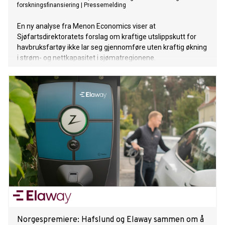
forskningsfinansiering
|
Pressemelding
En ny analyse fra Menon Economics viser at
Sjøfartsdirektoratets forslag om kraftige utslippskutt for
havbruksfartøy ikke lar seg gjennomføre uten kraftig økning
i strøm- og nettkapasitet i sjømatregionene.
Norgespremiere: Hafslund og Elaway sammen om å