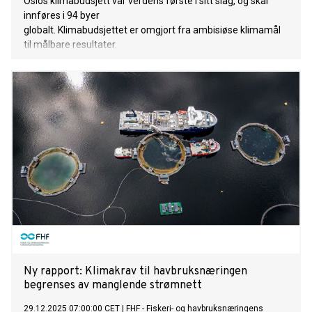
Oslos klimabudsjett var verdens første i sitt slag, og skal
innføres i 94 byer
globalt. Klimabudsjettet er omgjort fra ambisiøse klimamål
til målbare resultater.
Ny rapport: Klimakrav til havbruksnæringen
begrenses av manglende strømnett
29.12.2025 07:00:00 CET
|
FHF - Fiskeri- og havbruksnæringens