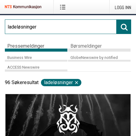
LOGG INN
Pressemeldinger
Børsmeldinger
Business Wire
GlobeNewswire by notified
ACCESS Newswire
96
Søkeresultat
ladeløsninger