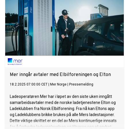
Mer inngår avtaler med Elbilforeningen og Elton
18.2.2025 07:00:00 CET
|
Mer Norge
|
Pressemelding
Ladeoperatøren Mer har i løpet av den siste uken inngått
samarbeidsavtaler med de norske ladetjenestene Elton og
Ladeklubben fra Norsk Elbilforening. Fra nå kan Eltons app
og Ladeklubbens brikke brukes på alle Mers ladestasjoner.
Dette viktige skrittet er en del av Mers kontinuerlige innsats
for å forbedre ladeopplevelsen og tilpasse seg et endret