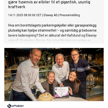
gjøre tusenvis av elbiler til et gigantisk, usynlig
kraftverk
14.11.2025 08:00:00 CET
|
Elaway AS
|
Pressemelding
Hva om borettslagets parkeringskjeller eller garasjeanlegg
plutselig kan hjelpe strømnettet – og samtidig gi beboerne
lavere laderegning? Det er akkurat det Hafslund og Elaway
gjør nå. Vi starter i Norge, før vi tar Norden og resten av
Europa!