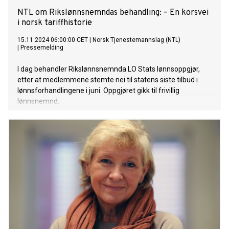
NTL om Rikslønnsnemndas behandling: – En korsvei
i norsk tariffhistorie
15.11.2024 06:00:00 CET
|
Norsk Tjenestemannslag (NTL)
|
Pressemelding
I dag behandler Rikslønnsnemnda LO Stats lønnsoppgjør,
etter at medlemmene stemte nei til statens siste tilbud i
lønnsforhandlingene i juni. Oppgjøret gikk til frivillig
lønnsnemnd.