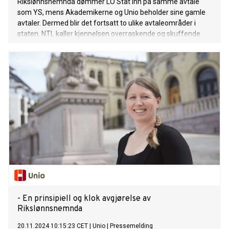
Rikslønnsnemnda dømmer LO Stat inn på samme avtale
som YS, mens Akademikerne og Unio beholder sine gamle
avtaler. Dermed blir det fortsatt to ulike avtaleområder i
staten. NTL kaller kjennelsen overraskende og skuffende.
- En prinsipiell og klok avgjørelse av
Rikslønnsnemnda
20.11.2024 10:15:23 CET
|
Unio
|
Pressemelding