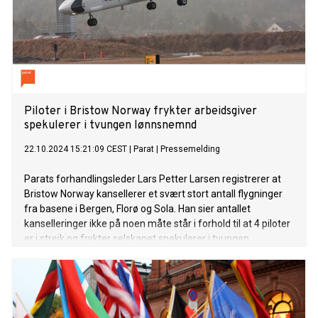
Piloter i Bristow Norway frykter arbeidsgiver
spekulerer i tvungen lønnsnemnd
22.10.2024 15:21:09 CEST
|
Parat
|
Pressemelding
Parats forhandlingsleder Lars Petter Larsen registrerer at
Bristow Norway kansellerer et svært stort antall flygninger
fra basene i Bergen, Florø og Sola. Han sier antallet
kanselleringer ikke på noen måte står i forhold til at 4 piloter
er i streik og frykter selskapet spekulerer i tvungen
lønnsnemnd.