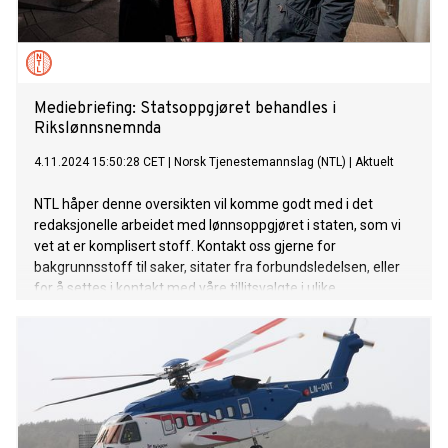
Mediebriefing: Statsoppgjøret behandles i
Rikslønnsnemnda
4.11.2024 15:50:28 CET
|
Norsk Tjenestemannslag (NTL)
|
Aktuelt
NTL håper denne oversikten vil komme godt med i det
redaksjonelle arbeidet med lønnsoppgjøret i staten, som vi
vet at er komplisert stoff. Kontakt oss gjerne for
bakgrunnsstoff til saker, sitater fra forbundsledelsen, eller
for å settes i kontakt med våre tillitsvalgte i ulike
virksomheter.