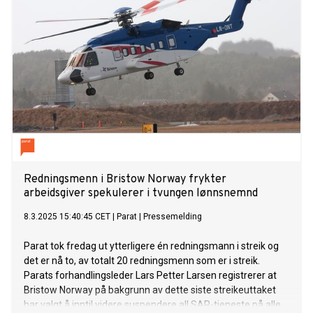
Redningsmenn i Bristow Norway frykter
arbeidsgiver spekulerer i tvungen lønnsnemnd
8.3.2025 15:40:45 CET
|
Parat
|
Pressemelding
Parat tok fredag ut ytterligere én redningsmann i streik og
det er nå to, av totalt 20 redningsmenn som er i streik.
Parats forhandlingsleder Lars Petter Larsen registrerer at
Bristow Norway på bakgrunn av dette siste streikeuttaket
har valgt å inntil videre suspendere all SAR-tjeneste på alle