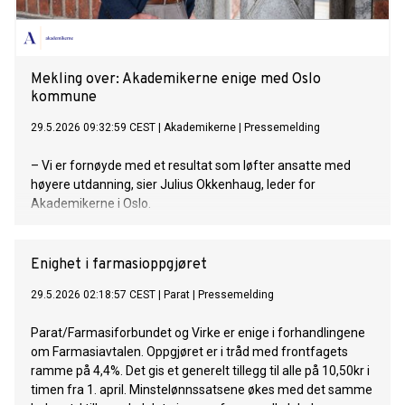
Mekling over: Akademikerne enige med Oslo
kommune
29.5.2026 09:32:59 CEST
|
Akademikerne
|
Pressemelding
– Vi er fornøyde med et resultat som løfter ansatte med
høyere utdanning, sier Julius Okkenhaug, leder for
Akademikerne i Oslo.
Enighet i farmasioppgjøret
29.5.2026 02:18:57 CEST
|
Parat
|
Pressemelding
Parat/Farmasiforbundet og Virke er enige i forhandlingene
om Farmasiavtalen. Oppgjøret er i tråd med frontfagets
ramme på 4,4%. Det gis et generelt tillegg til alle på 10,50kr i
timen fra 1. april. Minstelønnssatsene økes med det samme