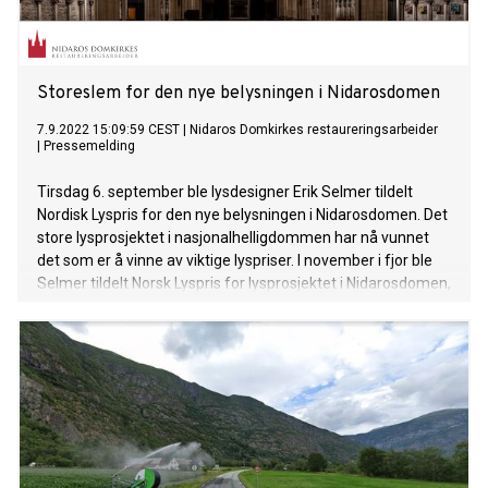
Storeslem for den nye belysningen i Nidarosdomen
7.9.2022 15:09:59 CEST
|
Nidaros Domkirkes restaureringsarbeider
|
Pressemelding
Tirsdag 6. september ble lysdesigner Erik Selmer tildelt
Nordisk Lyspris for den nye belysningen i Nidarosdomen. Det
store lysprosjektet i nasjonalhelligdommen har nå vunnet
det som er å vinne av viktige lyspriser. I november i fjor ble
Selmer tildelt Norsk Lyspris for lysprosjektet i Nidarosdomen,
og prosjektet ble da nominert til Nordisk Lyspris.
Imellomtiden har lysprosjektet i Nidarosdomen også vunnet
internasjonal lyspris (IALD-Award).