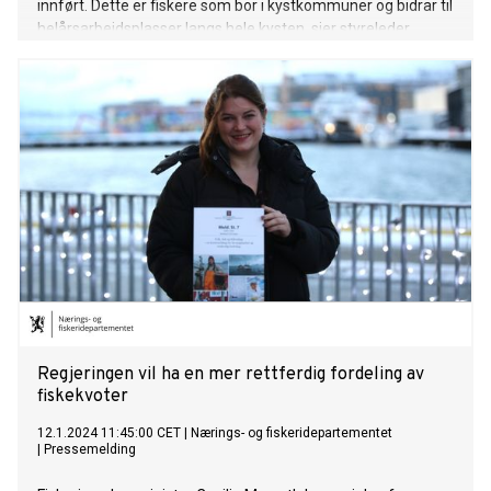
innført. Dette er fiskere som bor i kystkommuner og bidrar til
helårsarbeidsplasser langs hele kysten, sier styreleder
Christian Halstensen i Fiskebåt.
Regjeringen vil ha en mer rettferdig fordeling av
fiskekvoter
12.1.2024 11:45:00 CET
|
Nærings- og fiskeridepartementet
|
Pressemelding