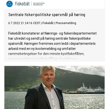
Sentrale fiskeripolitiske spørsmål på høring
6.7.2022 21:24:16 CEST
|
Fiskebåt
|
Pressemelding
Fiskebåt konstaterer at Nærings- og fiskeridepartementet
har utredet og sendt på høring sentrale fiskeripolitiske
spørsmål. Høringen fremmes som ledd i departementets
arbeid med en ny kvotemelding og omfatter
rammebetingelser for den minste kystfiskeflåten,
gruppeinndeling i kystfiskeflåten, fordeling av
strukturgevinster og kvotefordeling av nordøstarktisk torsk
og nvg-sild.