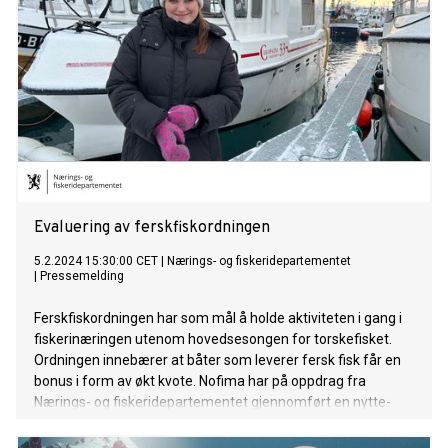
Evaluering av ferskfiskordningen
5.2.2024 15:30:00 CET
|
Nærings- og fiskeridepartementet
|
Pressemelding
Ferskfiskordningen har som mål å holde aktiviteten i gang i
fiskerinæringen utenom hovedsesongen for torskefisket.
Ordningen innebærer at båter som leverer fersk fisk får en
bonus i form av økt kvote. Nofima har på oppdrag fra
Nærings- og fiskeridepartementet gjennomført en nytte-
kostnadsanalyse som har sett på kysttorskreguleringene og
ferskfiskordningen i sammenhen