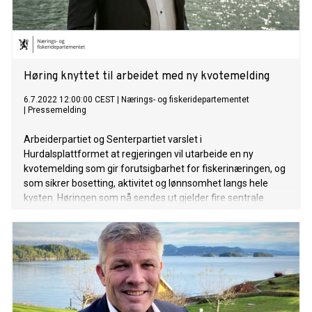
Høring knyttet til arbeidet med ny kvotemelding
6.7.2022 12:00:00 CEST
|
Nærings- og fiskeridepartementet
|
Pressemelding
Arbeiderpartiet og Senterpartiet varslet i
Hurdalsplattformet at regjeringen vil utarbeide en ny
kvotemelding som gir forutsigbarhet for fiskerinæringen, og
som sikrer bosetting, aktivitet og lønnsomhet langs hele
kysten. Høringen som nå sendes ut gjelder fire sentrale
tema i den kommende kvotemeldingen.