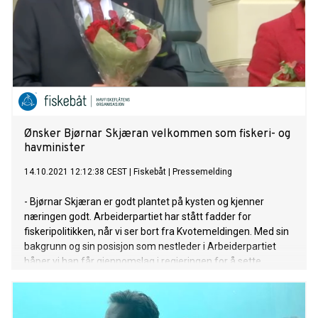
Ønsker Bjørnar Skjæran velkommen som fiskeri- og
havminister
14.10.2021 12:12:38 CEST
|
Fiskebåt
|
Pressemelding
- Bjørnar Skjæran er godt plantet på kysten og kjenner
næringen godt. Arbeiderpartiet har stått fadder for
fiskeripolitikken, når vi ser bort fra Kvotemeldingen. Med sin
bakgrunn og sin posisjon som nestleder i Arbeiderpartiet
håper vi han får gjennomslag i regjeringen for å sette
fiskeriinteressene først ved eventuelle konflikter mellom
fiskeriene og nye næringer, sier adm.dir. Audun Maråk i
Fiskebåt.