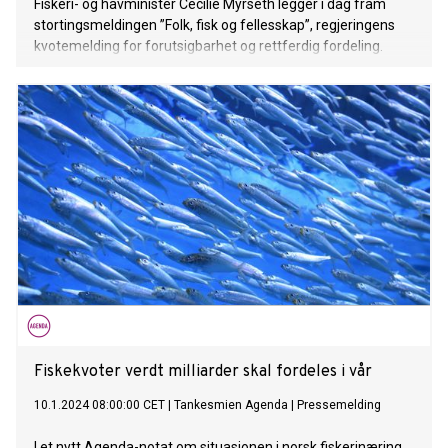
Fiskeri- og havminister Cecilie Myrseth legger i dag fram
stortingsmeldingen ”Folk, fisk og fellesskap”, regjeringens
kvotemelding for forutsigbarhet og rettferdig fordeling.
Fiskekvoter verdt milliarder skal fordeles i vår
10.1.2024 08:00:00 CET
|
Tankesmien Agenda
|
Pressemelding
I et nytt Agenda-notat om situasjonen i norsk fiskerinæring