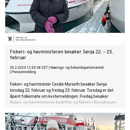
Fiskeri- og havministeren besøker Senja 22. – 23.
februar
20.2.2024 12:50:38 CET
|
Nærings- og fiskeridepartementet
|
Pressemelding
Fiskeri- og havminister Cecilie Myrseth besøker Senja
torsdag 22. februar og fredag 23. februar. Torsdag er det
åpent folkemøte om kvotemeldingen. Fredag besøker
fiskeri- og havministeren bedrifter og fiskere i Senjahopen,
Husøy og Botnhamn, der også temaet er kvotemeldingen.