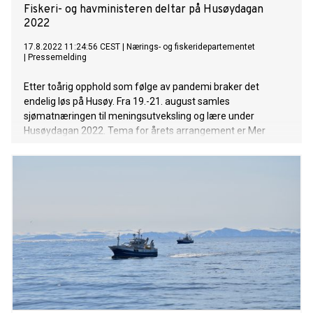
Fiskeri- og havministeren deltar på Husøydagan
2022
17.8.2022 11:24:56 CEST
|
Nærings- og fiskeridepartementet
|
Pressemelding
Etter toårig opphold som følge av pandemi braker det
endelig løs på Husøy. Fra 19.-21. august samles
sjømatnæringen til meningsutveksling og lære under
Husøydagan 2022. Tema for årets arrangement er Mer
sjømat fra Norge til verden! Fiskeri- og havminister Bjørnar
Skjæran deltar, og ser frem til å diskutere muligheter og
utfordringer næringen står overfor. I forbindelse med
arrangementet vil statsråden også besøke lokale havbruks-
og fiskeribedrifter på Senja.