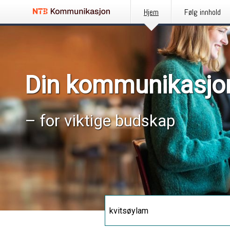
Hjem
Følg innhold
Din kommunikasjo
– for viktige budskap