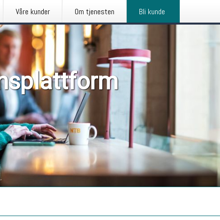
Våre kunder
Om tjenesten
Bli kunde
nsplattform