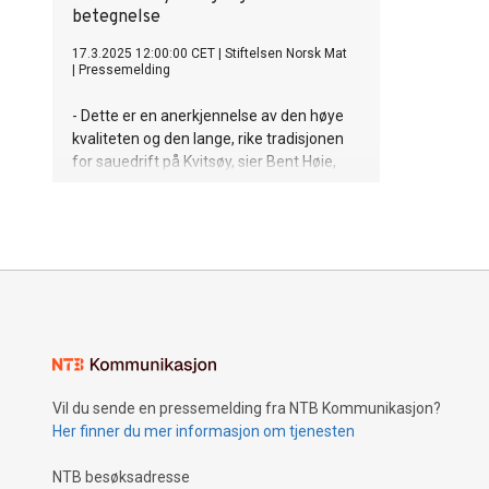
betegnelse
17.3.2025 12:00:00 CET
|
Stiftelsen Norsk Mat
|
Pressemelding
- Dette er en anerkjennelse av den høye
kvaliteten og den lange, rike tradisjonen
for sauedrift på Kvitsøy, sier Bent Høie,
statsforvalter i Rogaland.
Vil du sende en pressemelding fra NTB Kommunikasjon?
Her finner du mer informasjon om tjenesten
NTB besøksadresse