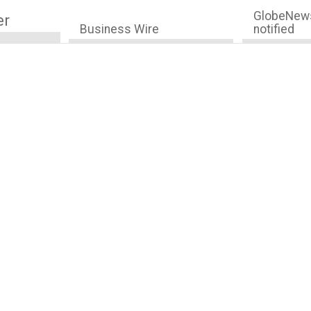
GlobeNews
er
Business Wire
notified