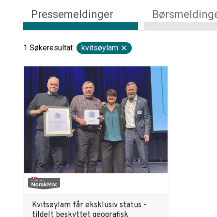
Pressemeldinger
Børsmelding
1
Søkeresultat
kvitsøylam
Kvitsøylam får eksklusiv status -
tildelt beskyttet geografisk