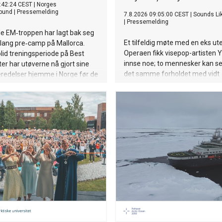
:42:24 CEST
|
Norges
bund
|
Pressemelding
7.8.2026 09:05:00 CEST
|
Sounds Li
|
Pressemelding
e EM‑troppen har lagt bak seg
Et tilfeldig møte med en eks ut
 lang pre‑camp på Mallorca.
Operaen fikk visepop-artisten Yng
olid treningsperiode på Best
innse noe; to mennesker kan se
r har utøverne nå gjort sine
det samme forholdet med vidt
eredelser hjemme i Norge før de
forskjellige oppfatninger av h
en mot Paris. Vi gleder oss til å
egentlig skjedde. På den nye si
aksjon under EM langbane, som
"Blindvei", fra den kommende E
 i Paris fra mandag 10. august
ikke si det til noen", møter sårb
 16. august.
historiefortelling et smittende 
et varmt poputtrykk. "Blindvei" e
Lytt her.