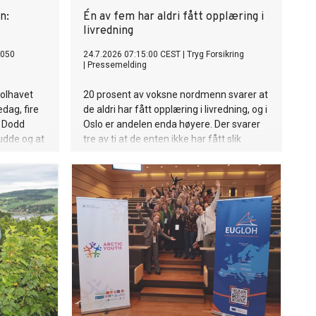
n:
Én av fem har aldri fått opplæring i
livredning
2050
24.7.2026 07:15:00 CEST
|
Tryg Forsikring
|
Pressemelding
Polhavet
20 prosent av voksne nordmenn svarer at
dag, fire
de aldri har fått opplæring i livredning, og i
l Dodd
Oslo er andelen enda høyere. Der svarer
rudde og at
tre av ti at de enten ikke har fått slik
tt.
opplæring, eller ikke vet om de har fått
det, viser en fersk undersøkelse
gjennomført for Tryg Forsikring.