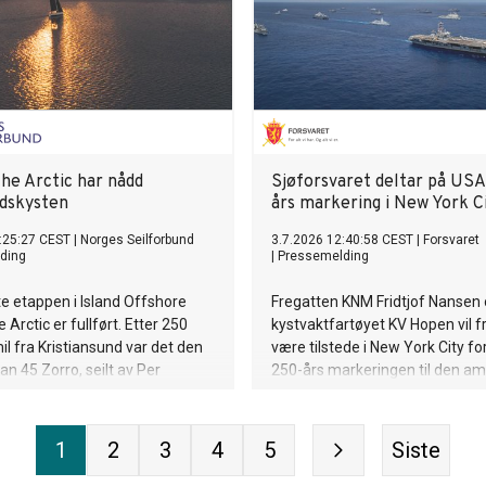
he Arctic har nådd
Sjøforsvaret deltar på US
dskysten
års markering i New York C
:25:27 CEST
|
Norges Seilforbund
3.7.2026 12:40:58 CEST
|
Forsvaret
ding
|
Pressemelding
e etappen i Island Offshore
Fregatten KNM Fridtjof Nansen
 Arctic er fullført. Etter 250
kystvaktfartøyet KV Hopen vil fra
il fra Kristiansund var det den
være tilstede i New York City for 
n 45 Zorro, seilt av Per
250-års markeringen til den a
 Thomas Robberstad, som tok
marinen. Bedre kjent som Inter
rs og ble første båt over
Naval Review 250 (INR250).
ved Tjøtta.
1
2
3
4
5
Siste