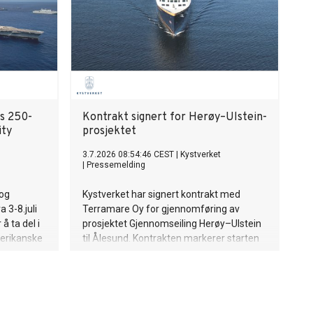
As 250-
Kontrakt signert for Herøy–Ulstein-
ity
prosjektet
3.7.2026 08:54:46 CEST
|
Kystverket
|
Pressemelding
 og
Kystverket har signert kontrakt med
 3-8.juli
Terramare Oy for gjennomføring av
å ta del i
prosjektet Gjennomseiling Herøy–Ulstein
merikanske
til Ålesund. Kontrakten markerer starten
national
på eit prosjekt som skal gjere seglinga
tryggare og meir effektiv i ei kompleks og
vêrutsett farlei.