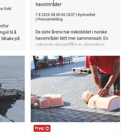
havområder
ke Gold
7.8.2026 08:00:00 CEST
|
Kystverket
|
Pressemelding
enfor
De siste årene har risikobildet i norske
vil til å
havområder blitt mer ­sammensatt. En
 tilbake på
voksende skyggeflåte av oljetankere
opererer i og nær norske farvann, ofte
va som
utenfor etablerte kontroll- og sikkerhets­
ngelen
regimer. Fartøyene representerer en
P-en "PS:
forhøyet risiko som utfordrer sikkerheten
ar
og miljøet i europeiske farvann. Dette er
refreng og
en ny normal som vi må tilpasse oss og
r ute nå!
som vi følger nøye med på utviklingen av.