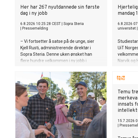
Her har 267 nyutdannede sin første
Hjerteli
dag i ny jobb
mandag 1
6.8.2026 10:25:28 CEST
|
Sopra Steria
6.8.2026 07
|
Pressemelding
universitet
– Vi fortsetter å satse på de unge, sier
Studiestar
Kjell Rusti, administrerende direktør i
UiT Norges
Sopra Steria. Denne uken ønsket han
velkommen 
flere hundre velkommen i ny jobb i
Narvik og 
konsulentselskapet.
Temu tre
merkevar
innsats 
intellekt
15.7.2026 0
|
Pressemel