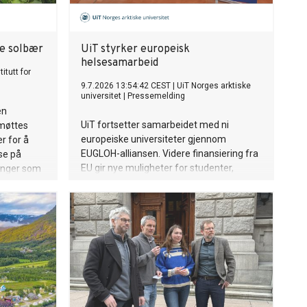
ke solbær
UiT styrker europeisk
helsesamarbeid
itutt for
9.7.2026 13:54:42 CEST
|
UiT Norges arktiske
universitet
|
Pressemelding
en
UiT fortsetter samarbeidet med ni
 møttes
europeiske universiteter gjennom
r for å
EUGLOH-alliansen. Videre finansiering fra
se på
EU gir nye muligheter for studenter,
ringer som
ansatte og forskningsmiljøer ved UiT.