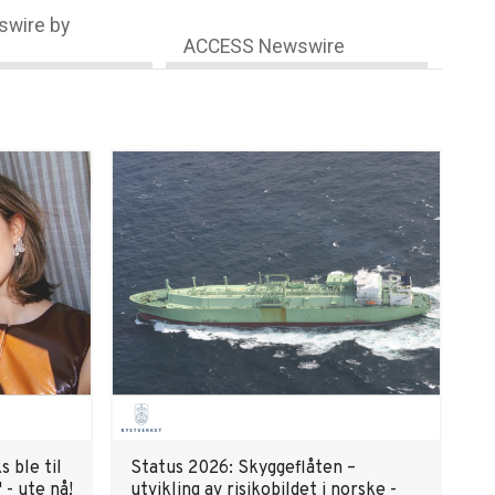
wire by
ACCESS Newswire
 ble til
Status 2026: Skyggeflåten –
 - ute nå!
utvikling av risikobildet i ­norske ­