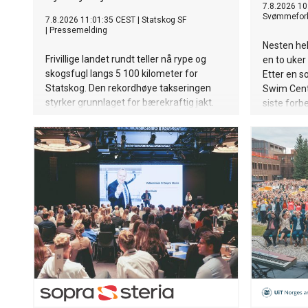
7.8.2026 10
Svømmefor
7.8.2026 11:01:35 CEST
|
Statskog SF
|
Pressemelding
Nesten hel
Frivillige landet rundt teller nå rype og
en to uker
skogsfugl langs 5 100 kilometer for
Etter en s
Statskog. Den rekordhøye takseringen
Swim Cente
styrker grunnlaget for bærekraftig jakt.
siste forb
setter kurs
se dem i 
arrangeres
til søndag