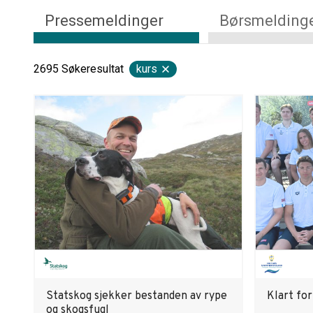
Pressemeldinger
Børsmelding
2695
Søkeresultat
kurs
Statskog sjekker bestanden av rype
Klart fo
og skogsfugl