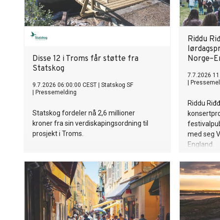
Riddu Riđ
lørdagspr
Disse 12 i Troms får støtte fra
Norge–En
Statskog
7.7.2026 11
|
Pressemel
9.7.2026 06:00:00 CEST
|
Statskog SF
|
Pressemelding
Riddu Riđ
Statskog fordeler nå 2,6 millioner
konsertpro
kroner fra sin verdiskapingsordning til
festivalpu
prosjekt i Troms.
med seg 
England.