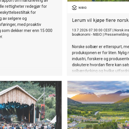
rapport om håndheving av
le rettigheter redegjør for
eskyttelsestiltak for
g av selgere og
Lerum vil kjøpe flere nors
føringer, med proaktiv
g som dekker mer enn 15 000
13.7.2026 07:30:00 CEST
|
Norsk inst
bioøkonomi - NIBIO
|
Pressemelding
r.
Norske solbær er etterspurt, m
produksjonen er for liten. Nylig
industri, forskere og produsente
diskutere hvordan flere kan sat
solbærdyrking og hvilke utford
må løses.