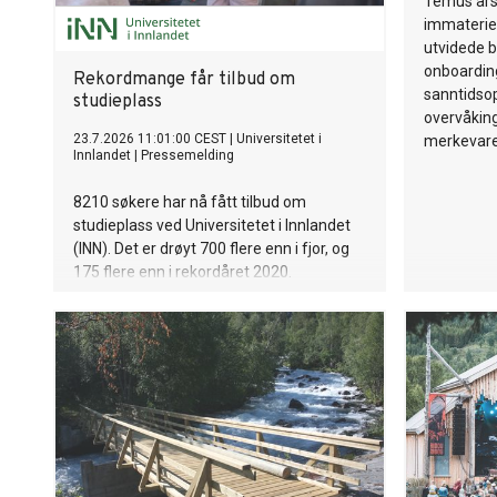
Temus års
immateriel
utvidede b
onboardin
Rekordmange får tilbud om
sanntidsop
studieplass
overvåkin
23.7.2026 11:01:00 CEST
|
Universitetet i
merkevare
Innlandet
|
Pressemelding
8210 søkere har nå fått tilbud om
studieplass ved Universitetet i Innlandet
(INN). Det er drøyt 700 flere enn i fjor, og
175 flere enn i rekordåret 2020.