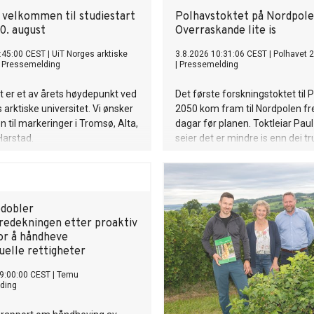
g velkommen til studiestart
Polhavstoktet på Nordpole
0. august
Overraskande lite is
:45:00 CEST
|
UiT Norges arktiske
3.8.2026 10:31:06 CEST
|
Polhavet 
|
Pressemelding
|
Pressemelding
t er et av årets høydepunkt ved
Det første forskningstoktet til 
 arktiske universitet. Vi ønsker
2050 kom fram til Nordpolen fre
til markeringer i Tromsø, Alta,
dagar før planen. Toktleiar Pau
Harstad.
seier det er mindre is enn dei t
turen opp gjekk overraskande le
dobler
edekningen etter proaktiv
for å håndheve
uelle rettigheter
9:00:00 CEST
|
Temu
ding