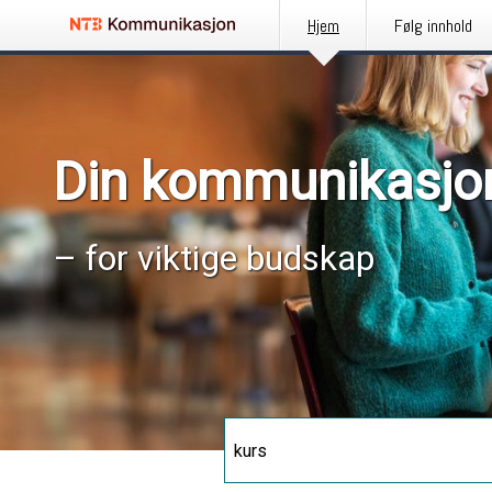
Hjem
Følg innhold
Din kommunikasjo
– for viktige budskap