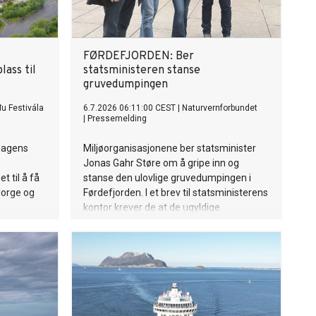
FØRDEFJORDEN: Ber
ass til
statsministeren stanse
gruvedumpingen
u Festivála
6.7.2026 06:11:00 CEST
|
Naturvernforbundet
|
Pressemelding
dagens
Miljøorganisasjonene ber statsminister
Jonas Gahr Støre om å gripe inn og
t til å få
stanse den ulovlige gruvedumpingen i
orge og
Førdefjorden. I et brev til statsministerens
kontor krever de at de ugyldige
tillatelsene kalles tilbake.