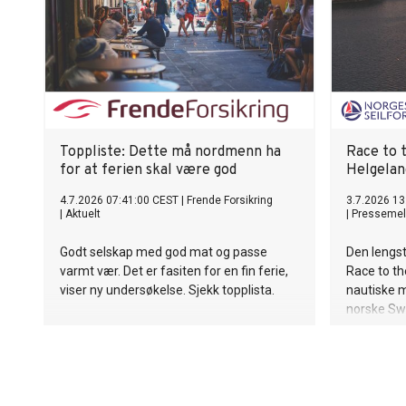
Toppliste: Dette må nordmenn ha
Race to t
for at ferien skal være god
Helgelan
4.7.2026 07:41:00 CEST
|
Frende Forsikring
3.7.2026 13
|
Aktuelt
|
Pressemel
Godt selskap med god mat og passe
Den lengst
varmt vær. Det er fasiten for en fin ferie,
Race to the
viser ny undersøkelse. Sjekk topplista.
nautiske m
norske Swa
Haugen og
Line Honou
mållinjen 