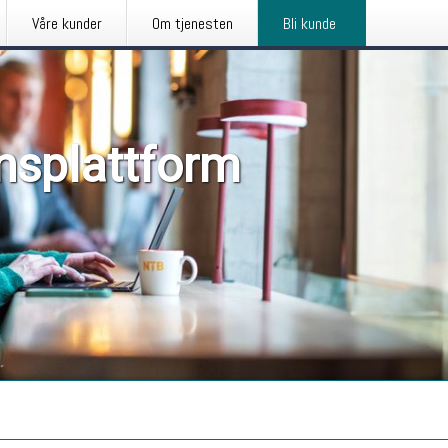
Våre kunder
Om tjenesten
Bli kunde
nsplattform