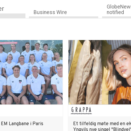
GlobeNews
er
Business Wire
notified
r EM Langbane i Paris
Et tilfeldig møte med en eks
Yngvils nye singel "Blindvei"