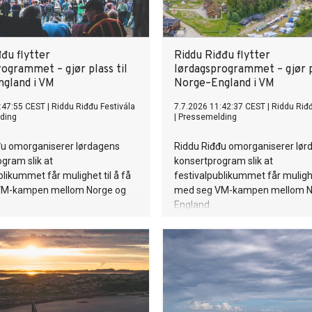
đu flytter
Riddu Riđđu flytter
ogrammet – gjør plass til
lørdagsprogrammet – gjør pl
gland i VM
Norge–England i VM
:47:55 CEST
|
Riddu Riđđu Festivála
7.7.2026 11:42:37 CEST
|
Riddu Riđđ
ding
|
Pressemelding
đu omorganiserer lørdagens
Riddu Riđđu omorganiserer lør
gram slik at
konsertprogram slik at
blikummet får mulighet til å få
festivalpublikummet får mulighe
VM-kampen mellom Norge og
med seg VM-kampen mellom N
England.