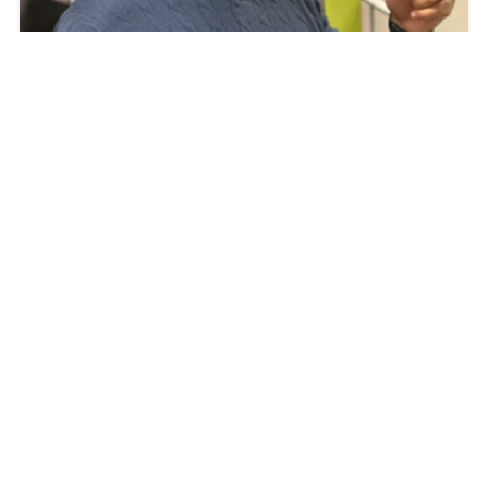
Dette gir milliongevinst
8.10.2025 08:02:00 CEST
|
VRINN Immersive Learning Cluster
|
Pressemelding
–Hva kan gi høyere læringseffekt, tryggere ansatte og
økonomiske gevinster i millionklassen, spør Keith Mellingen,
leder for teknologiklyngen VRINN. – Svaret er virtuell
virkelighet (VR). Nå inviterer han til VR Forum på Hamar
13.-15.oktober for at mange flere kan bli kjent med
teknologien.