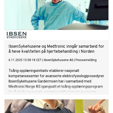
IbsenSykehusene og Medtronic inngår samarbeid for
å heve kvaliteten på hjertebehandling i Norden
6.11.2025 15:08:18 CET
|
IbsenSykehusene AS
|
Pressemelding
Toårig opplæringsinitiativ etablerer nasjonalt
kompetansesenter for avanserte elektrofysiologiprosedyrer
IbsenSykehusene Gardermoen har i samarbeid med
Medtronic Norge AS igangsatt et toårig opplæringsprogram
for å styrke nasjonale opplæringstilbud innen avanserte
hjerte-elektrofysiologiprosedyrer i Norden.