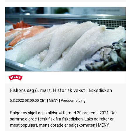
kroner, som er en nedgang på 127 millioner kroner fra
rekordåret 2021.
Fiskens dag 6. mars: Historisk vekst i fiskedisken
5.3.2022 08:00:00 CET
|
MENY
|
Pressemelding
Salget av skjell og skalldyr økte med 20 prosent i 2021. Det
samme gjorde fersk fisk fra fiskedisken. Laks og reker er
mest populært, mens dorade er salgskometen i MENY.