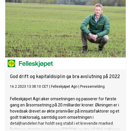
God drift og kapitaldisiplin ga bra avslutning på 2022
16.2.2023 13:38:10 CET
|
Felleskjøpet Agri
|
Pressemelding
Felleskjøpet Agri øker omsetningen og passerer for første
gang en årsomsetning på 20 milliarder kroner. Økningen er i
hovedsak drevet av økte prisnivåer på innsatsfaktorer og et
godt traktorsalg, samtidig som omsetningen i
detaljhandelen har holdt seg stabil i et krevende marked.
Driftsresultat før avskriving (EBITDA) endte på 916 millioner