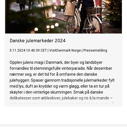
Danske julemarkeder 2024
5.11.2024 10:40:39 CET
|
VisitDenmark Norge
|
Pressemelding
Opplev julens magi i Danmark, der byer og landsbyer
forvandles til stemningsfulle vinterparadis. Når desember
nærmer seg, er det tid for å omfavne den danske
julehyggen. Spaser gjennom tradisjonelle julemarkeder fylt
med lys, duft av krydder og varm gløgg, eller ta en tur på
skøyter i den vinterlige skumringen. Smak på danske
delikatesser som æbleskiver, julekaker og ris à la mande –
og la deg inspirere av danskene som virkelig kan kunsten å
skape julehygge.