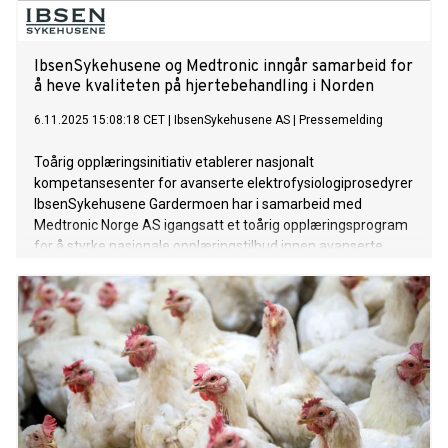
IbsenSykehusene og Medtronic inngår samarbeid for
å heve kvaliteten på hjertebehandling i Norden
6.11.2025 15:08:18 CET
|
IbsenSykehusene AS
|
Pressemelding
Toårig opplæringsinitiativ etablerer nasjonalt
kompetansesenter for avanserte elektrofysiologiprosedyrer
IbsenSykehusene Gardermoen har i samarbeid med
Medtronic Norge AS igangsatt et toårig opplæringsprogram
for å styrke nasjonale opplæringstilbud innen avanserte
hjerte-elektrofysiologiprosedyrer i Norden.