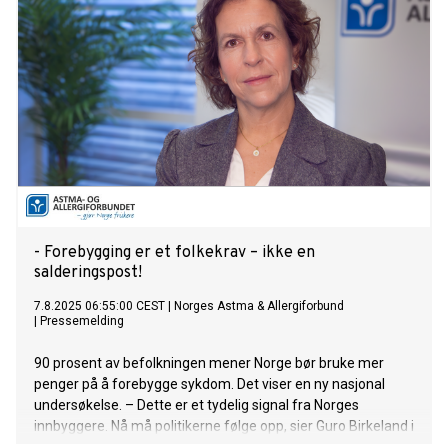
- Forebygging er et folkekrav – ikke en
salderingspost!
7.8.2025 06:55:00 CEST
|
Norges Astma & Allergiforbund
|
Pressemelding
90 prosent av befolkningen mener Norge bør bruke mer
penger på å forebygge sykdom. Det viser en ny nasjonal
undersøkelse. – Dette er et tydelig signal fra Norges
innbyggere. Nå må politikerne følge opp, sier Guro Birkeland i
Norges Astma- og Allergiforbund.