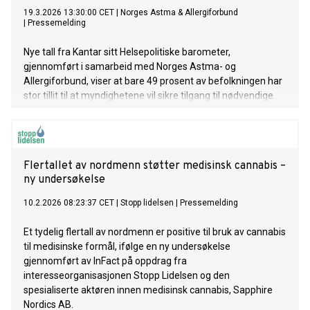
19.3.2026 13:30:00 CET
|
Norges Astma & Allergiforbund
|
Pressemelding
Nye tall fra Kantar sitt Helsepolitiske barometer,
gjennomført i samarbeid med Norges Astma- og
Allergiforbund, viser at bare 49 prosent av befolkningen har
stor tillit til at myndighetene vil sikre tilgang til nødvendige
medisiner ved en samfunnskrise. Samtidig oppgir nesten
like mange – 44 prosent – at de har liten tillit.
Flertallet av nordmenn støtter medisinsk cannabis –
ny undersøkelse
10.2.2026 08:23:37 CET
|
Stopp lidelsen
|
Pressemelding
Et tydelig flertall av nordmenn er positive til bruk av cannabis
til medisinske formål, ifølge en ny undersøkelse
gjennomført av InFact på oppdrag fra
interesseorganisasjonen Stopp Lidelsen og den
spesialiserte aktøren innen medisinsk cannabis, Sapphire
Nordics AB.