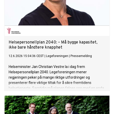
Helsepersonellplan 2040: – Må bygge kapasitet,
ikke bare håndtere knapphet
12.6.2026 15:04:36 CEST
|
Legeforeningen
|
Pressemelding
Helseminister Jan Christian Vestre la i dag frem
Helsepersonellplan 2040. Legeforeningen mener
regjeringen peker på mange riktige utfordringer og
presenterer flere viktige tiltak for å sikre fremtidens
helsetjeneste. Samtidig må planen følges opp med en enda
sterkere satsing på grunnutdanning, spesialistutdanning og
kapasitet.