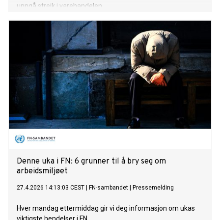
unngå streik i varehandelen.
Denne uka i FN: 6 grunner til å bry seg om
arbeidsmiljøet
27.4.2026 14:13:03 CEST
|
FN-sambandet
|
Pressemelding
Hver mandag ettermiddag gir vi deg informasjon om ukas
viktigste hendelser i FN.