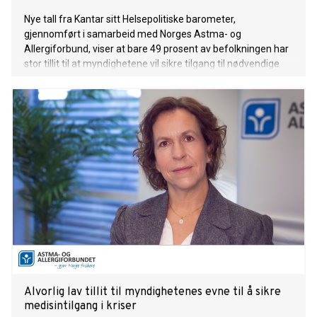
Nye tall fra Kantar sitt Helsepolitiske barometer,
gjennomført i samarbeid med Norges Astma- og
Allergiforbund, viser at bare 49 prosent av befolkningen har
stor tillit til at myndighetene vil sikre tilgang til nødvendige
medisiner ved en samfunnskrise. Samtidig oppgir nesten
like mange – 44 prosent – at de har liten tillit.
Alvorlig lav tillit til myndighetenes evne til å sikre
medisintilgang i kriser