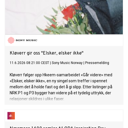
Kløverr gir oss "Elsker, elsker ikke"
11.6.2026 08:21:00 CEST
|
Sony Music Norway
|
Pressemelding
Kløverr følger opp Hkeem-samarbeidet «Går videre» med
«Elsker, elsker ikke», en ny singel som treffer i spennet
mellom det å holde fast og det å gi slipp. Etter listinger på
NRK P1 og P3 bygger han videre på et tydelig uttrykk, der
relasjoner skildres i ulike faser.