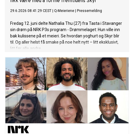
fikk være med å forme fremtidens Skyr
29.6.2026 08:41:29 CEST
|
Q-Meieriene
|
Pressemelding
Fredag 12. juni delte Nathalia Thu (27) fra Tasta i Stavanger
sin drøm på NRK P3s program - Drømmelaget: Hun ville inn
bak kulissene på et meieri. Se hvordan yoghurt og Skyr blir
til. Og aller helst få smake på noe helt nytt – litt eksklusivt,
litt før alle andre.