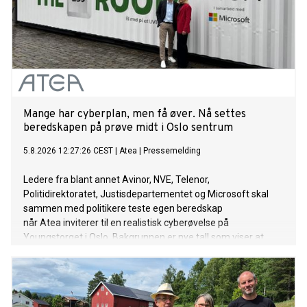
Mange har cyberplan, men få øver. Nå settes
beredskapen på prøve midt i Oslo sentrum
5.8.2026 12:27:26 CEST
|
Atea
|
Pressemelding
Ledere fra blant annet Avinor, NVE, Telenor,
Politidirektoratet, Justisdepartementet og Microsoft skal
sammen med politikere teste egen beredskap
når Atea inviterer til en realistisk cyberøvelse på
Youngstorget i Oslo. Bakgrunnen er nye tall som viser at
mange norske virksomheter har planer for å håndtere
cyberangrep, men få trener på dem.