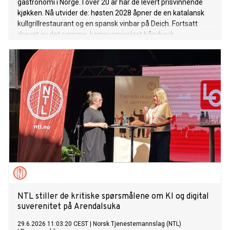
gastronomi i Norge. I over 20 år har de levert prisvinnende
kjøkken. Nå utvider de: høsten 2028 åpner de en katalansk
kullgrillrestaurant og en spansk vinbar på Deich. Fortsatt
drevet av det samme: kompromissløst håndverk,
råvarerespekt og en tydelig stolthet i alt som serveres.
NTL stiller de kritiske spørsmålene om KI og digital
suverenitet på Arendalsuka
29.6.2026 11:03:20 CEST
|
Norsk Tjenestemannslag (NTL)