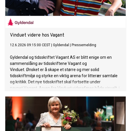
Vinduet videre hos Vagant
12.6.2026 09:15:00 CEST
|
Gyldendal
|
Pressemelding
Gyldendal og tidsskriftet Vagant AS er blitt enige om en
sammenslåing av tidsskriftene Vagant og
Vinduet. Ønsket er å skape et større og mer solid
tidsskriftmiljø og styrke en viktig arena for litterær samtale
og kritikk. Det nye tidsskriftet skal fortsette under
navnet Vagant. Arven fra Vinduet videreføres både visuelt, i
stoffutvalg og gjennom bidragsytere.