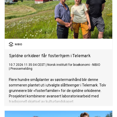
Sjeldne orkideer får fosterhjem i Telemark
10.7.2026 11:35:04 CEST
|
Norsk institutt for bioøkonomi - NIBIO
|
Pressemelding
Flere hundre småplanter av søstermarihånd blir denne
sommeren plantet ut i utvalgte slåtteenger i Telemark. Tolv
grunneiere blir «fosterfamilier» for de sjeldne orkideene.
Prosjektet kombinerer avansert laboratoriearbeid med
tradisjonell skjøtsel av kulturlandskapet.