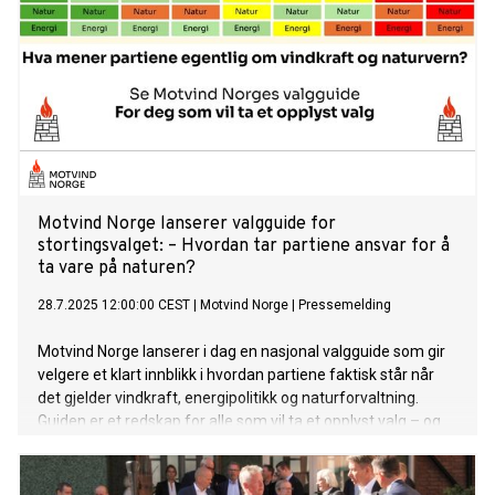
Motvind Norge lanserer valgguide for
stortingsvalget: – Hvordan tar partiene ansvar for å
ta vare på naturen?
28.7.2025 12:00:00 CEST
|
Motvind Norge
|
Pressemelding
Motvind Norge lanserer i dag en nasjonal valgguide som gir
velgere et klart innblikk i hvordan partiene faktisk står når
det gjelder vindkraft, energipolitikk og naturforvaltning.
Guiden er et redskap for alle som vil ta et opplyst valg – og
som bryr seg om hvilken natur vi etterlater til kommende
generasjoner.