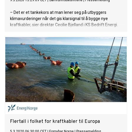
9.3.2020 15:29:09 CET
|
Samfunnsbedriftene
|
Pressemelding
– Det er et tankekors at man lener seg på utbyggers
klimavurderinger når det gis klarsignal til å bygge nye
kraftkabler, sier direktør Cecilie Bjelland i KS Bedrift Energi.
Flertall i folket for kraftkabler til Europa
5.3.2020 06:30:00 CET
|
Fornybar Norge
|
Pressemelding