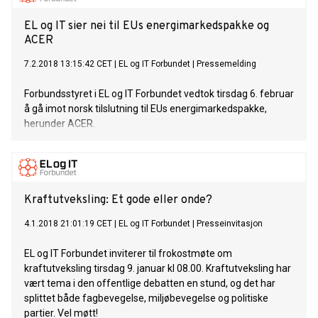
EL og IT sier nei til EUs energimarkedspakke og
ACER
7.2.2018 13:15:42 CET
|
EL og IT Forbundet
|
Pressemelding
Forbundsstyret i EL og IT Forbundet vedtok tirsdag 6. februar
å gå imot norsk tilslutning til EUs energimarkedspakke,
herunder ACER.
Kraftutveksling: Et gode eller onde?
4.1.2018 21:01:19 CET
|
EL og IT Forbundet
|
Presseinvitasjon
EL og IT Forbundet inviterer til frokostmøte om
kraftutveksling tirsdag 9. januar kl 08.00. Kraftutveksling har
vært tema i den offentlige debatten en stund, og det har
splittet både fagbevegelse, miljøbevegelse og politiske
partier. Vel møtt!