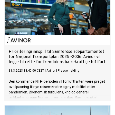
Prioriteringsinnspill til Samferdselsdepartementet
for Nasjonal Transportplan 2025 -2036: Avinor vil
legge til rette for fremtidens bærekraftige luftfart
31.3.2023 13:40:00 CEST
|
Avinor
|
Pressemelding
Den kommende NTP-perioden vil for luftfarten være preget
av tilpasning til nye reisemønstre og ny mobilitet etter
pandemien. Økonomisk turbulens, krig og generell
usikkerhet preger Norge og verden i dag. Samtidig skal
luftfarten ta nødvendige skritt på veien mot en fossilfri
fremtid.