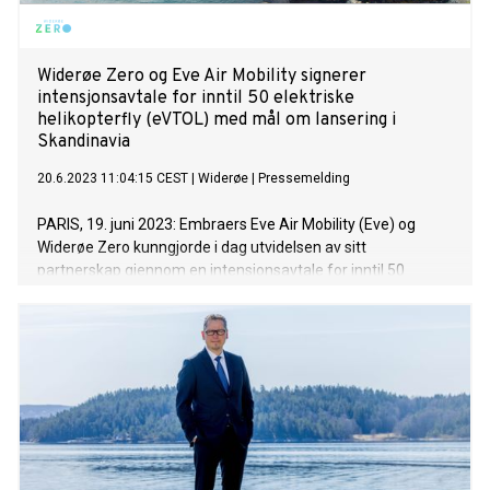
Widerøe Zero og Eve Air Mobility signerer
intensjonsavtale for inntil 50 elektriske
helikopterfly (eVTOL) med mål om lansering i
Skandinavia
20.6.2023 11:04:15 CEST
|
Widerøe
|
Pressemelding
PARIS, 19. juni 2023: Embraers Eve Air Mobility (Eve) og
Widerøe Zero kunngjorde i dag utvidelsen av sitt
partnerskap gjennom en intensjonsavtale for inntil 50
elektriske helikopterfly (eVTOL). Avtalen markerer en tydelig
milepæl i Widerøe Zeros arbeid mot en utslippsfri luftfart,
som ett av flere aktuelle nullutslippsfly for Norge.