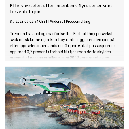
Etterspørselen etter innenlands flyreiser er som
forventet i juni
3.7.2023 09:02:54 CEST
|
Widerøe
|
Pressemelding
Trenden fra april og mai fortsetter. Fortsatt høy prisvekst,
svak norsk krone og rekordhøy rente legger en demper på
etterspørselen innenlands også i juni. Antall passasjerer er
opp med 0,7 prosent i forhold til i fjor, men dette skyldes
primært at passasjertallene i juni 2022 var preget av en
streik blant norske flyteknikere. Den underliggende trenden
fra april/mai fortsetter imidlertid inn i juni, med noe færre
passasjerer enn vi så i 2022.