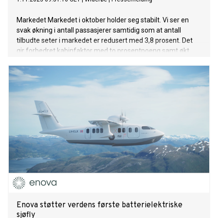
Markedet Markedet i oktober holder seg stabilt. Vi ser en
svak økning i antall passasjerer samtidig som at antall
tilbudte seter i markedet er redusert med 3,8 prosent. Det
gir forbedret kabinfaktor med to prosentpoeng samt økt
enhetsinntekt i oktober. Salget fremover er stabilt. Vi ser at
våre passasjerer bestiller julereisene tidligere i år enn i fjor,
og de mest populære avgangene begynner allerede å fylles
opp. Det betyr samtidig at det begynner å haste dersom du
planlegger å fly hjem til jul. - Årets store utfartsdag er
torsdag 21. desember med forventet mye trafikk også på
fredag 22. desember. Juleflyene er fullere nå enn de var på
samme tidspunkt i fjor og det er åpenbart at nordmenn
planlegger julereisen tidligere enn foregående år, sier
kommersiell direktør i Widerøe AS Christian Skaug. – Vi har
fremdeles ledige seter, men jeg vil oppfordre de som
allerede har bestemt seg for å reise i julen, om å bestille så
raskt som mulig. De billigste billettene går først og de mest
populæ
Enova støtter verdens første batterielektriske
sjøfly