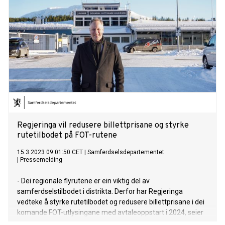
Regjeringa vil redusere billettprisane og styrke
rutetilbodet på FOT-rutene
15.3.2023 09:01:50 CET
|
Samferdselsdepartementet
|
Pressemelding
- Dei regionale flyrutene er ein viktig del av
samferdselstilbodet i distrikta. Derfor har Regjeringa
vedteke å styrke rutetilbodet og redusere billettprisane i dei
komande FOT-utlysingane med avtaleoppstart i 2024, seier
samferdselsminister Jon-Ivar Nygård.