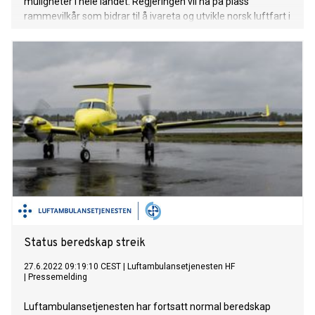
muligheter i hele landet. Regjeringen vil ha på plass
rammevilkår som bidrar til å ivareta og utvikle norsk luftfart i
fremtiden, sier samferdselsminister Jon-Ivar Nygård.
Status beredskap streik
27.6.2022 09:19:10 CEST
|
Luftambulansetjenesten HF
|
Pressemelding
Luftambulansetjenesten har fortsatt normal beredskap