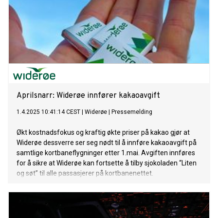
Aprilsnarr: Widerøe innfører kakaoavgift
1.4.2025 10:41:14 CEST
|
Widerøe
|
Pressemelding
Økt kostnadsfokus og kraftig økte priser på kakao gjør at
Widerøe dessverre ser seg nødt til å innføre kakaoavgift på
samtlige kortbaneflygninger etter 1.mai. Avgiften innføres
for å sikre at Widerøe kan fortsette å tilby sjokoladen “Liten
og søt” til alle passasjerer på kortbanenettet.