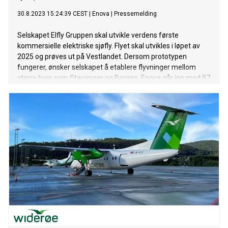
30.8.2023 15:24:39 CEST
|
Enova
|
Pressemelding
Selskapet Elfly Gruppen skal utvikle verdens første
kommersielle elektriske sjøfly. Flyet skal utvikles i løpet av
2025 og prøves ut på Vestlandet. Dersom prototypen
fungerer, ønsker selskapet å etablere flyvninger mellom
større byer som Stavanger og Bergen. Enova går inn med 87
millioner kroner i prosjektet.