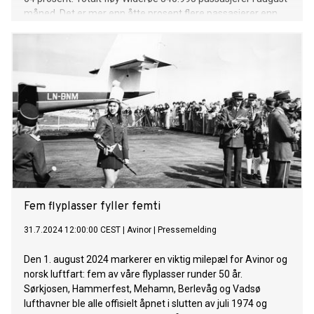
måned. Det er mer enn åtte prosent flere passasjerer enn
samme periode i fjor. Widerøe gjenåpner ruten med daglige
avganger mellom Tromsø og Leknes fra april 2025 og gleder
seg over å kunne legge frem en forbedret rutestruktur på
Andenes og Evenes.
Fem flyplasser fyller femti
31.7.2024 12:00:00 CEST
|
Avinor
|
Pressemelding
Den 1. august 2024 markerer en viktig milepæl for Avinor og
norsk luftfart: fem av våre flyplasser runder 50 år.
Sørkjosen, Hammerfest, Mehamn, Berlevåg og Vadsø
lufthavner ble alle offisielt åpnet i slutten av juli 1974 og