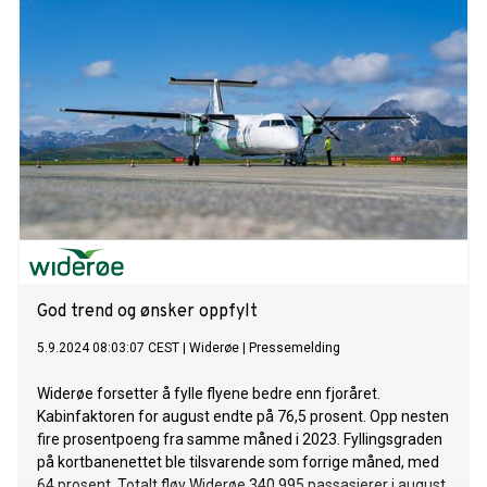
God trend og ønsker oppfylt
5.9.2024 08:03:07 CEST
|
Widerøe
|
Pressemelding
Widerøe forsetter å fylle flyene bedre enn fjoråret.
Kabinfaktoren for august endte på 76,5 prosent. Opp nesten
fire prosentpoeng fra samme måned i 2023. Fyllingsgraden
på kortbanenettet ble tilsvarende som forrige måned, med
64 prosent. Totalt fløy Widerøe 340.995 passasjerer i august