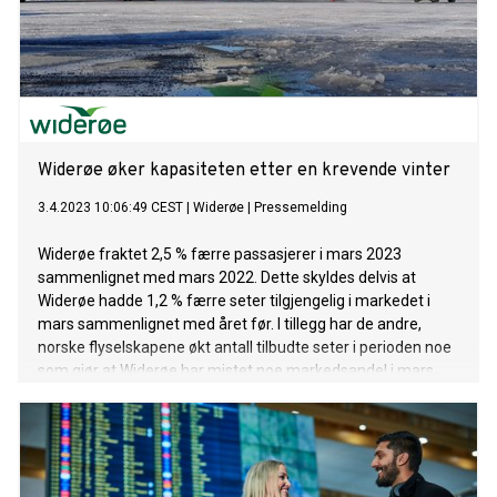
Widerøe øker kapasiteten etter en krevende vinter
3.4.2023 10:06:49 CEST
|
Widerøe
|
Pressemelding
Widerøe fraktet 2,5 % færre passasjerer i mars 2023
sammenlignet med mars 2022. Dette skyldes delvis at
Widerøe hadde 1,2 % færre seter tilgjengelig i markedet i
mars sammenlignet med året før. I tillegg har de andre,
norske flyselskapene økt antall tilbudte seter i perioden noe
som gjør at Widerøe har mistet noe markedsandel i mars.