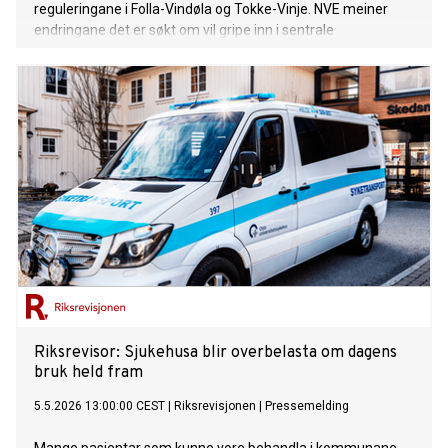
reguleringane i Folla-Vindøla og Tokke-Vinje. NVE meiner
endringane det er søkt om vil gripe inn i sentrale
føresetnader for miljøforbetringane som skulle oppnåast
gjennom vilkårsrevisjonane.
Riksrevisor: Sjukehusa blir overbelasta om dagens
bruk held fram
5.5.2026 13:00:00 CEST
|
Riksrevisjonen
|
Pressemelding