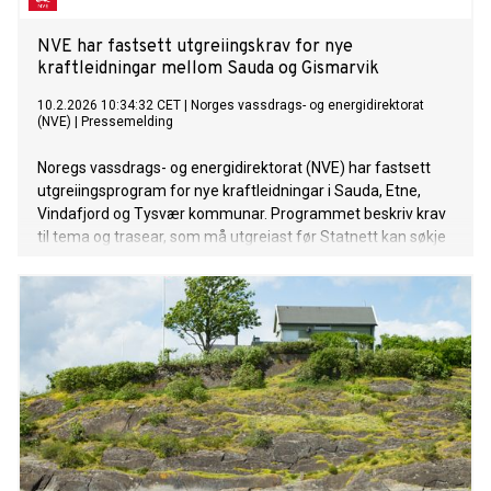
NVE har fastsett utgreiingskrav for nye
kraftleidningar mellom Sauda og Gismarvik
10.2.2026 10:34:32 CET
|
Norges vassdrags- og energidirektorat
(NVE)
|
Pressemelding
Noregs vassdrags- og energidirektorat (NVE) har fastsett
utgreiingsprogram for nye kraftleidningar i Sauda, Etne,
Vindafjord og Tysvær kommunar. Programmet beskriv krav
til tema og trasear, som må utgreiast før Statnett kan søkje
om konsesjon.