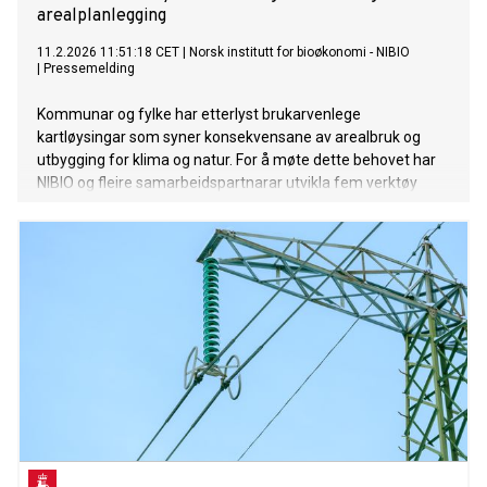
arealplanlegging
11.2.2026 11:51:18 CET
|
Norsk institutt for bioøkonomi - NIBIO
|
Pressemelding
Kommunar og fylke har etterlyst brukarvenlege
kartløysingar som syner konsekvensane av arealbruk og
utbygging for klima og natur. For å møte dette behovet har
NIBIO og fleire samarbeidspartnarar utvikla fem verktøy
som gjer det enklare å vite kva vi har – og kva vi kan miste.