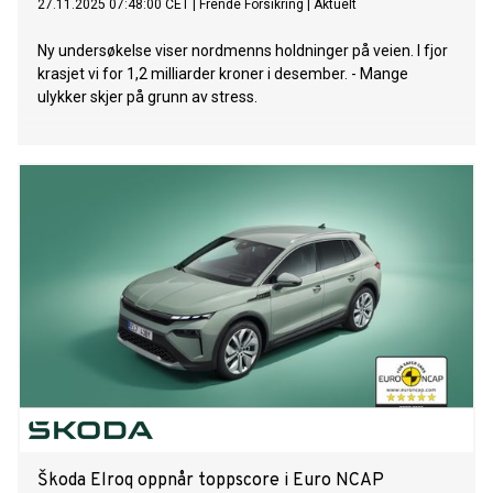
27.11.2025 07:48:00 CET
|
Frende Forsikring
|
Aktuelt
Ny undersøkelse viser nordmenns holdninger på veien. I fjor
krasjet vi for 1,2 milliarder kroner i desember. - Mange
ulykker skjer på grunn av stress.
Škoda Elroq oppnår toppscore i Euro NCAP