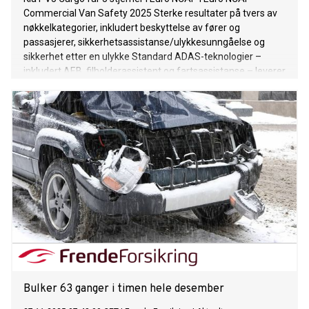
Commercial Van Safety 2025 Sterke resultater på tvers av
nøkkelkategorier, inkludert beskyttelse av fører og
passasjerer, sikkerhetsassistanse/ulykkesunngåelse og
sikkerhet etter en ulykke Standard ADAS-teknologier –
inkludert AEB, filholderassistent og fartsassistanse – leverer
høy ytelse i krevende testscenarier som gjenspeiler virkelige
situasjoner Den siste anerkjennelsen kommer i kjølvannet av
en rekke globale priser, inkludert International Van of the
Year 2026 (IVOTY) og Top Gear Awards 2026
Bulker 63 ganger i timen hele desember