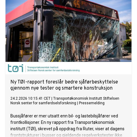
Ny TØI-rapport foreslår bedre sjåførbeskyttelse
gjennom nye tester og smartere konstruksjon
24.2.2026 10:15:41 CET
|
Transportøkonomisk Institutt Stiftelsen
Norsk senter for samferdselsforskning
|
Pressemelding
Bussjåfører er mer utsatt enn bil- og lastebilsjåfører ved
frontkollisjoner. En ny rapport fra Transportøkonomisk
institutt (TØI), skrevet på oppdrag fra Ruter, viser at dagens
frontstrukturer i busser og gjeldende regelverkstester ikke