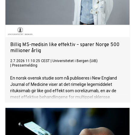
Billig MS-medisin like effektiv – sparer Norge 500
millioner årlig
2.7.2026 11:10:25 CEST
|
Universitetet i Bergen (UiB)
|
Pressemelding
En norsk-svensk studie som nå publiseres i New England
Journal of Medicine viser at det rimelige legemiddelet
rituksimab gir like god effekt som ocrelizumab, en av de
mest effektive behandlingene for multippel sklerose.
Samtidig sparer bruk av rituksimab det norske helsevesenet
rundt 500 millioner kroner hvert år.