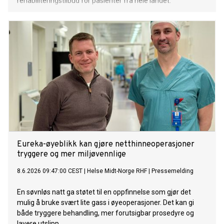
rehabiliteringstilbud for pasienter fra hele landet.
Eureka-øyeblikk kan gjøre netthinneoperasjoner
tryggere og mer miljøvennlige
8.6.2026 09:47:00 CEST
|
Helse Midt-Norge RHF
|
Pressemelding
En søvnløs natt ga støtet til en oppfinnelse som gjør det
mulig å bruke svært lite gass i øyeoperasjoner. Det kan gi
både tryggere behandling, mer forutsigbar prosedyre og
lavere utslipp.