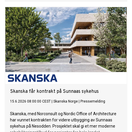
tidlig identifisering samt tiltak som retter seg mot både
barnets reguleringsvansker og foreldrenes belastning.
Skanska får kontrakt på Sunnaas sykehus
15.6.2026 08:00:00 CEST
|
Skanska Norge
|
Pressemelding
Skanska, med Norconsult og Nordic Office of Architecture
har vunnet kontrakten for videre utbygging av Sunnaas
sykehus på Nesodden. Prosjektet skal gi et mer moderne