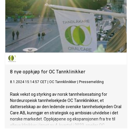
8 nye oppkjøp for OC Tannklinikker
8.1.2024 15:14:57 CET
|
OC Tannklinikker
|
Pressemelding
Rask vekst og styrking av norsk tannhelsesatsing for
Nordeuropeisk tannhelsekjede OC Tannklinikker, et
datterselskap av den ledende svenske tannhelsekjeden Oral
Care AB, kunngjør en strategisk og ambisiøs utvidelse i det
norske markedet. Oppkjøpene og ekspansjonen fra tre til
elleve klinikker i løpet av 4. kvartal i 2023, speiler OC
Tannklinikkers langsiktige forpliktelse til å ta en posisjon i