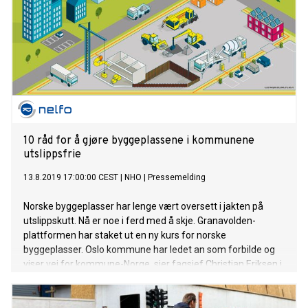
10 råd for å gjøre byggeplassene i kommunene
utslippsfrie
13.8.2019 17:00:00 CEST
|
NHO
|
Pressemelding
Norske byggeplasser har lenge vært oversett i jakten på
utslippskutt. Nå er noe i ferd med å skje. Granavolden-
plattformen har staket ut en ny kurs for norske
byggeplasser. Oslo kommune har ledet an som forbilde og
viser vei for kommune-Norge, sier fagsjef Christian Eriksen i
Bellona.