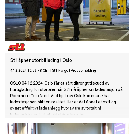
St1 åpner storbillading i Oslo
4.12.2024 12:59:48 CET
|
St1 Norge
|
Pressemelding
OSLO 04.12.2024: Oslo får et sårt tiltrengt tilskudd av
hurtiglading for storbiler når St1 nå åpner sin ladestasjon på
Rommen i Oslo Nord. Ved hjelp av Oslo kommune har
ladestasjonen blitt en realitet. Her er det åpnet et nytt og
svært effektivt ladeanlegg hvorav tre av totalt ni
ladepunkter er forbehold større kjøretøy.