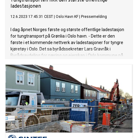
Tungtransporten fikk den største offentlige
ladestasjonen
12.6.2023 17:45:31 CEST
|
Oslo Havn KF
|
Pressemelding
I dag åpnet Norges første og største offentlige ladestasjon
for tungtransport på Grønlia i Oslo havn. - Dette er den
første i et kommende nettverk av ladestasjoner for tyngre
kjøretøy i Oslo. Det sa byrådssekretær Lars Gravråk i
Byrådsavdeling for næring og eierskap i Oslo kommune på
åpningen mandag.