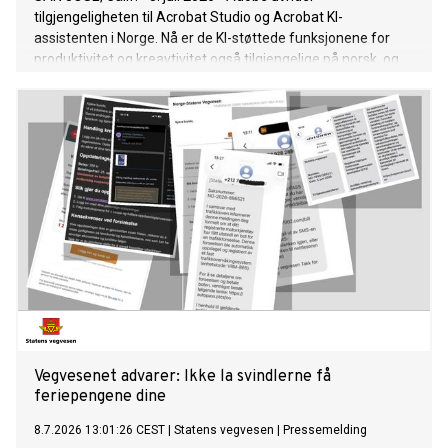
tilgjengeligheten til Acrobat Studio og Acrobat KI-
assistenten i Norge. Nå er de KI-støttede funksjonene for
produktivitet og kreavtivitet også tilgjengelige på norsk, og
kan dermed brukes av brukere på lokalt språk. Acrobat
Studio kombinerer Adobe Acrobat Pro, Adobe Express
Premium og smarte KI-assistenter. Acrobat KI-assistent er
også tilgjengelig som et separat tillegg for alle Adobe
Acrobat-produkter (Acrobat Reader, Acrobat Standard og
Acrobat Pro) – et fleksibelt alternativ for alle som ønsker å
bruke KI-støttede funksjoner kun når de arbeider med
dokumenter. Begge disse tilbudene gjør det mulig for
brukere å raskere samle inn informasjon i PDF-er og Office-
dokumenter, opprette innhold og effektivisere arbeidsflyten.
Acrobat Studio og Acrobat KI-assistenten markerer et viktig
trinn i utviklingen av PDF-filen, som har blitt standarden for
viktige dokumenter siden den ble lansert av Adobe i 1993.
Acrobat utvikler seg fra et ledende pr
Vegvesenet advarer: Ikke la svindlerne få
feriepengene dine
8.7.2026 13:01:26 CEST
|
Statens vegvesen
|
Pressemelding