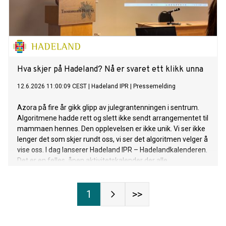
Hva skjer på Hadeland? Nå er svaret ett klikk unna
12.6.2026 11:00:09 CEST
|
Hadeland IPR
|
Pressemelding
Azora på fire år gikk glipp av julegrantenningen i sentrum.
Algoritmene hadde rett og slett ikke sendt arrangementet til
mammaen hennes. Den opplevelsen er ikke unik. Vi ser ikke
lenger det som skjer rundt oss, vi ser det algoritmen velger å
vise oss. I dag lanserer Hadeland IPR – Hadelandkalenderen.
Det er en felles, åpen aktivitetskalender der alle
arrangementer på Hadeland samles på ett sted, uten
algoritmer som bestemmer hvem som får se hva.
1
>>