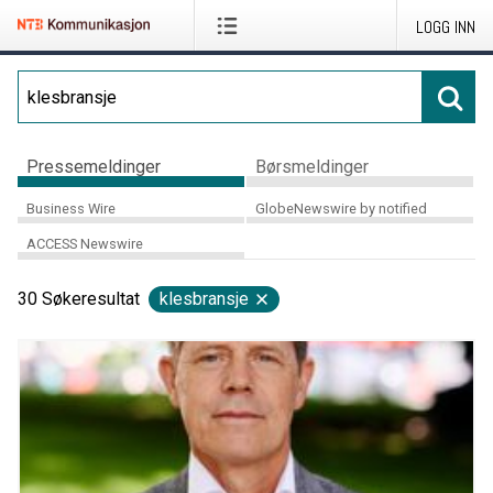
LOGG INN
Pressemeldinger
Børsmeldinger
Business Wire
GlobeNewswire by notified
ACCESS Newswire
30
Søkeresultat
klesbransje