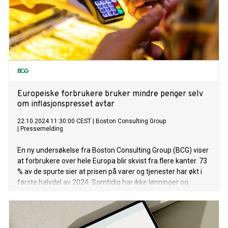
Europeiske forbrukere bruker mindre penger selv
om inflasjonspresset avtar
22.10.2024 11:30:00 CEST
|
Boston Consulting Group
|
Pressemelding
En ny undersøkelse fra Boston Consulting Group (BCG) viser
at forbrukere over hele Europa blir skvist fra flere kanter. 73
% av de spurte sier at prisen på varer og tjenester har økt i
første halvdel av 2024. Samtidig har ikke lønninger og
sparing holdt tritt: 25 % av de spurte sa at inntekten deres
falt i første halvdel av 2024, og 28 % klarer ikke spare like
mye som før.