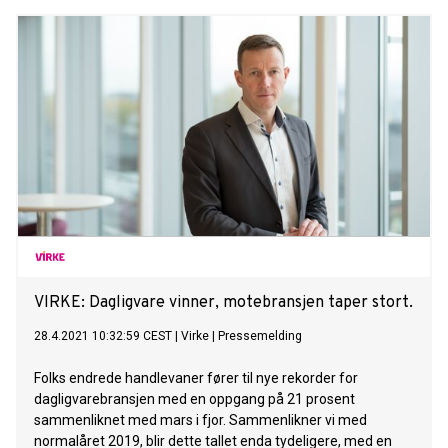
veksten med nesten 50 prosent målt mot samme periode i
fjor.
VIRKE: Dagligvare vinner, motebransjen taper stort.
28.4.2021 10:32:59 CEST
|
Virke
|
Pressemelding
Folks endrede handlevaner fører til nye rekorder for
dagligvarebransjen med en oppgang på 21 prosent
sammenliknet med mars i fjor. Sammenlikner vi med
normalåret 2019, blir dette tallet enda tydeligere, med en