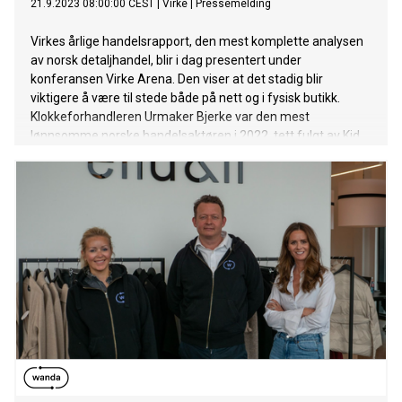
21.9.2023 08:00:00 CEST
|
Virke
|
Pressemelding
Virkes årlige handelsrapport, den mest komplette analysen
av norsk detaljhandel, blir i dag presentert under
konferansen Virke Arena. Den viser at det stadig blir
viktigere å være til stede både på nett og i fysisk butikk.
Klokkeforhandleren Urmaker Bjerke var den mest
lønnsomme norske handelsaktøren i 2022, tett fulgt av Kid
Interiør og Voice.