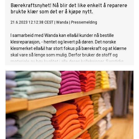
Bærekraftsnyhet! Nå blir det like enkelt å reparere
brukte klær som det er å kjøpe nytt.
21.6.2023 12:12:38 CEST
|
Wanda
|
Pressemelding
I samarbeid med Wanda kan ella&il kunder nå bestille
klesreparasjon, - hentet og levert på døren. Det norske
klesmerket ella&il har stort fokus på bærekraft og at klærne
skal vare så lenge som mulig. Derfor bruker de stoff og
materiale av høy kvalitet i alle deres kolleksjoner. Samtidig
kan reparasjon, omsøm og andre skreddertjenester gjøre at
klesplagget lever enda lenger.