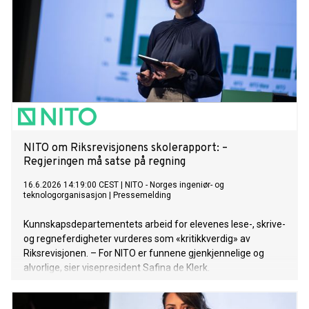
NITO om Riksrevisjonens skolerapport: –
Regjeringen må satse på regning
16.6.2026 14:19:00 CEST
|
NITO - Norges ingeniør- og
teknologorganisasjon
|
Pressemelding
Kunnskapsdepartementets arbeid for elevenes lese-, skrive-
og regneferdigheter vurderes som «kritikkverdig» av
Riksrevisjonen. – For NITO er funnene gjenkjennelige og
alvorlige, sier visepresident Safina de Klerk.