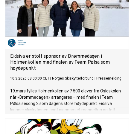
Eidsiva er stolt sponsor av Drømmedagen i
Holmenkollen med finalen av Team Pølsa som
høydepunkt
10.3.2026 08:00:00 CET
|
Norges Skiskytterforbund
|
Pressemelding
19.mars fylles Holmenkollen av 7 500 elever fra Osloskolen
når «Drømmedagen» arrangeres – med finalen i Team
Pølsa sesong 2 som dagens store høydepunkt. Eidsiva
kjenner skiskytingen godt gjennom et mangeårig og tett
samarbeid med Norges Skiskytterforbund, og har i lang tid
vært en viktig og trofast støttespiller for idretten. Nå er de
også stolt sponsor av arrangementet for skoleelever.