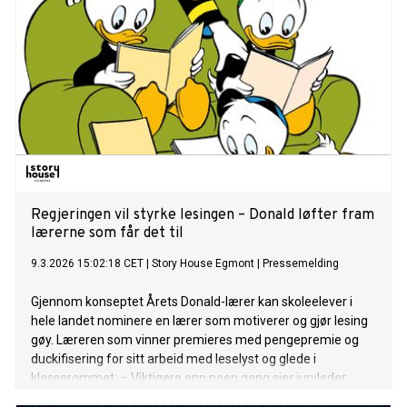
Regjeringen vil styrke lesingen – Donald løfter fram
lærerne som får det til
9.3.2026 15:02:18 CET
|
Story House Egmont
|
Pressemelding
Gjennom konseptet Årets Donald-lærer kan skoleelever i
hele landet nominere en lærer som motiverer og gjør lesing
gøy. Læreren som vinner premieres med pengepremie og
duckifisering for sitt arbeid med leselyst og glede i
klasserommet: – Viktigere enn noen gang sier juryleder
Trine Skei Grande