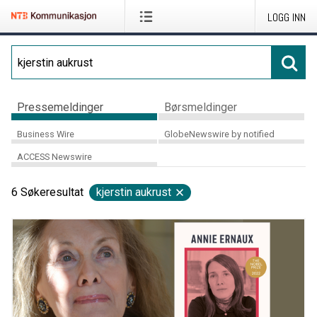
LOGG INN
Pressemeldinger
Børsmeldinger
Business Wire
GlobeNewswire by notified
ACCESS Newswire
6
Søkeresultat
kjerstin aukrust