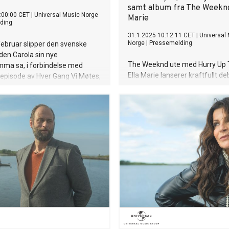
samt album fra The Weeknd
:00:00 CET
|
Universal Music Norge
Marie
ding
31.1.2025 10:12:11 CET
|
Universal
Norge
|
Pressemelding
februar slipper den svenske
den Carola sin nye
The Weeknd ute med Hurry Up
mma sa, i forbindelse med
Ella Marie lanserer kraftfullt d
episode av Hver Gang Vi Møtes,
Varra - part 1 Aiba frigjør seg f
 Benyoub står i sentrum.
overfladisk kjærlighet Tause m
teller: – Jag hoppas att
talsmann gjør Badebussen! La
 ska bli det stora
slapp denne uken nyheten om n
en i min medverkan i Hver
Det nye albumet har fått titte
tes. Det är min fjäder i hatten
og slippes 7. mars. Mayhem er
en ”Tommy tycker om mig” och
syvende studioalbum og første
2.0 – 40 år senare! Min mamma
soloalbum siden Chromatica fr
 ”att om hjärtat är på rätt plats
Det nye albumet inneholder 14 l
en vän”. Och en sann vän vågar
inkludert “Disease”, “Die With a
ktig och säga nej och stöttar en
den nye singelen som slippes 2.
torrt. Det är vad den här låten
“The album started as me faci
 för mig. Och jag är så glad att
of returning to the pop music m
t jag har sådana vänner som
fans loved” - Lady Gaga. For å f
 nej när jag vill säga ja och som