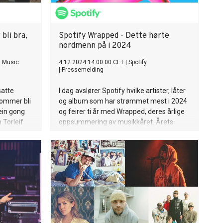
amma hem
det alltid
tt hon är
n kan bli
bli bra,
Spotify Wrapped - Dette hørte
er om att
nordmenn på i 2024
 min
l Music
4.12.2024 14:00:00 CET
|
Spotify
ecilia”. Nu
|
Pressemelding
ka i fullt
 gang vi
satte
I dag avslører Spotify hvilke artister, låter
 kommer bli
og album som har strømmet mest i 2024
ein gong
og feirer ti år med Wrapped, deres årlige
n Torleif
oppsummering av musikkåret. Årets
Wrapped er mer enn bare topplister; det
er et innblikk i hva som har definert
musikkåret for millioner av nordmenn - en
spennende blanding av globale
musikkikoner og sterke norske innslag.