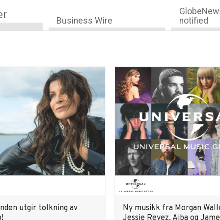
GlobeNews
er
Business Wire
notified
nden utgir tolkning av
Ny musikk fra Morgan Wall
!
Jessie Reyez, Aiba og Jame