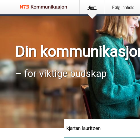
Hjem
Følg innhold
Din kommunikasjo
– for viktige budskap