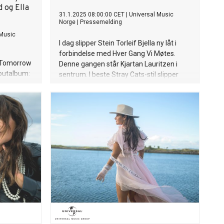
 og Ella
31.1.2025 08:00:00 CET
|
Universal Music
Norge
|
Pressemelding
 Music
I dag slipper Stein Torleif Bjella ny låt i
forbindelse med Hver Gang Vi Møtes.
 Tomorrow
Denne gangen står Kjartan Lauritzen i
ebutalbum:
sentrum. I beste Stray Cats-stil slipper
ra
Stein Torleif Bjella i dag sin versjon av
enns
Badebussen. Den opprinnelige hiten til
dy Gaga
rapartist Kjartan Lauritzen har allerede
ytt album.
etablert seg som en moderne klassiker,
len Mayhem
mye takket være Lauritzens humoristiske
 hennes
og tidvis absurd-vittige tekstunivers. Bjella
beholder i stor grad samme tekst som
a 2020.
originalen, men har gitt den et musikalsk
åter,
løft inn i americana rockabilly-verdenen!
 Smile” og
Med heftige gitarriff og kontrabassens
 februar.
karakteristiske slap-teknikk, har Bjella gitt
ng my fear
låten en helt ny dimensjon. Til og med
y earliest
TV2-legende Nils Gunna Lie er med på
eire 10-
soundtracket. Og er det ikke et nikk