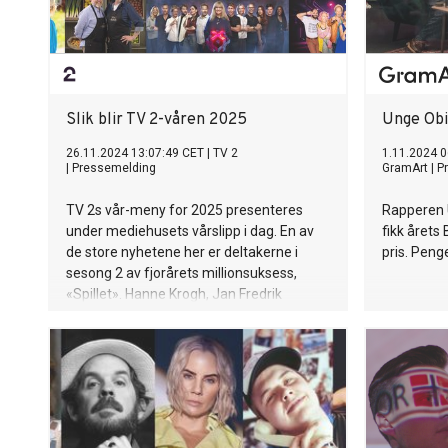
Slik blir TV 2-våren 2025
Unge Obi
26.11.2024 13:07:49 CET
|
TV 2
1.11.2024 0
|
Pressemelding
GramArt
|
P
TV 2s vår-meny for 2025 presenteres
Rapperen U
under mediehusets vårslipp i dag. En av
fikk årets
de store nyhetene her er deltakerne i
pris. Peng
sesong 2 av fjorårets millionsuksess,
«Spillet». Hanne Krogh, Jan Fredrik
Karlsen, Martin Lepperød og Sofie
Karlstad er noen av dem vi møter. Mer om
den rikholdige TV 2-våren får du her!