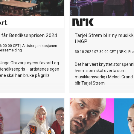
 får Bendiksenprisen 2024
Tarjei Strøm blir ny musikk
i MGP
6:00:00 CET
|
Artistorganisasjonen
ressemelding
30.10.2024 07:30:00 CET
|
NRK
|
Pr
nge Obi var juryens favoritt og
Det har vært knyttet stor spenn
 Bendiksenpris – artistenes egen
hvem som skal overta som
ene skal han bruke på grillz.
musikkansvarlig i Melodi Grand 
blir Tarjei Strøm.