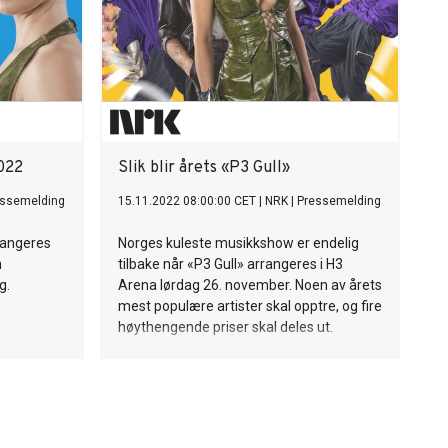
2022
Slik blir årets «P3 Gull»
essemelding
15.11.2022 08:00:00 CET
|
NRK
|
Pressemelding
rangeres
Norges kuleste musikkshow er endelig
n
tilbake når «P3 Gull» arrangeres i H3
g.
Arena lørdag 26. november. Noen av årets
mest populære artister skal opptre, og fire
høythengende priser skal deles ut.