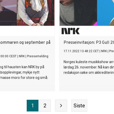
r sommaren og september på
Presseinvitasjon: P3 Gull 
17.11.2022 13:48:22 CET
|
NRK
|
Pr
:00:00 CEST
|
NRK
|
Pressemelding
Norges kuleste musikkshow ar
g til hausten kan NRK by på
lørdag 26. november. Nå kan di
tsopplevingar, mykje nytt
redaksjon søke om akkrediterin
masse moro for store og små.
1
2
Siste