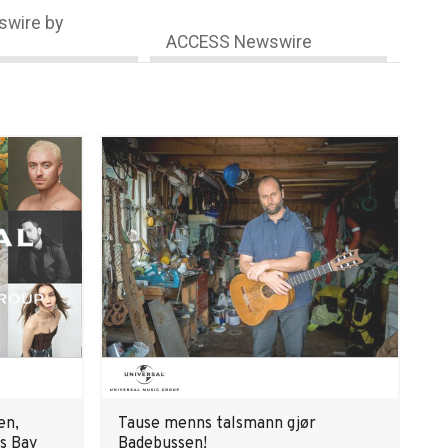
wire by
ACCESS Newswire
en,
Tause menns talsmann gjør
s Bay
Badebussen!