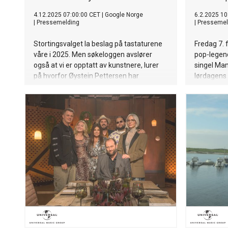
4.12.2025 07:00:00 CET
|
Google Norge
6.2.2025 10
|
Pressemelding
|
Pressemel
Stortingsvalget la beslag på tastaturene
Fredag 7. 
våre i 2025. Men søkeloggen avslører
pop-legen
også at vi er opptatt av kunstnere, lurer
singel Ma
på hvorfor Øystein Pettersen har
lørdagens 
kallenavnet sitt, og sikler etter
hvor Jonas
rabarbrasaft.
Carola for
”Mamma sa”
utropsteck
Gang Vi Mø
och både 
”Mickey” 
sa till mig
så är det 
vara uppri
i vått och 
handlar om
jag vet at
vågar säga