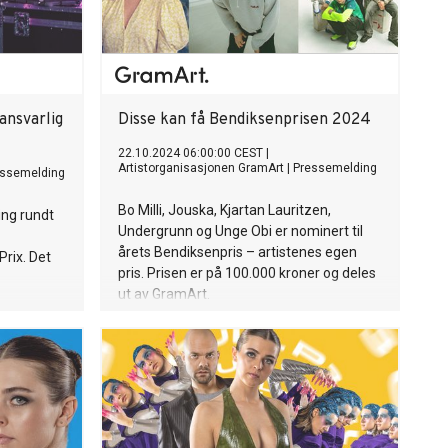
ansvarlig
Disse kan få Bendiksenprisen 2024
22.10.2024 06:00:00 CEST
|
Artistorganisasjonen GramArt
|
Pressemelding
essemelding
Bo Milli, Jouska, Kjartan Lauritzen,
ing rundt
Undergrunn og Unge Obi er nominert til
årets Bendiksenpris – artistenes egen
Prix. Det
pris. Prisen er på 100.000 kroner og deles
ut av GramArt.