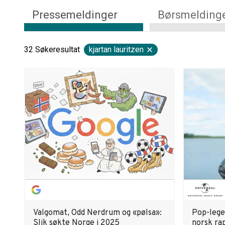
Pressemeldinger
Børsmelding
32
Søkeresultat
kjartan lauritzen
Valgomat, Odd Nerdrum og «pølsa»:
Pop-lege
Slik søkte Norge i 2025
norsk rap