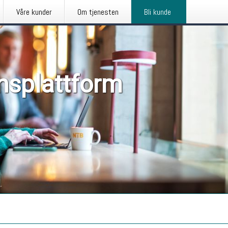
Våre kunder
Om tjenesten
Bli kunde
nsplattform