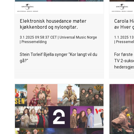
stund eg sa
med sitt s
avtrykk i n
debutalbu
Elektronisk housedance møter
Carola H
han hatt s
kjøkkenbord og nylongitar.
av Hver 
låtskriver.
3.1.2025 09:58:37 CET
|
Universal Music Norge
1.1.2025 13
for album
|
Pressemelding
|
Pressemel
gang sikr
nominasjon
Stein Torleif Bjella synger "Kor langt vil du
For første
på TV2 i d
gå?"
TV 2-suks
hedersgjes