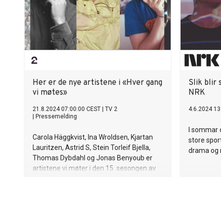
Her er de nye artistene i «Hver gang
Slik bli
vi møtes»
NRK
21.8.2024 07:00:00 CEST
|
TV 2
4.6.2024 13
|
Pressemelding
I sommar o
Carola Häggkvist, Ina Wroldsen, Kjartan
store spor
Lauritzen, Astrid S, Stein Torleif Bjella,
drama og 
Thomas Dybdahl og Jonas Benyoub er
artistene vi møter i den 15. sesongen av
«Hver gang vi møtes». Mandag starter
innspillingen av den nye sesongen på
Kjerringøy utenfor Bodø.