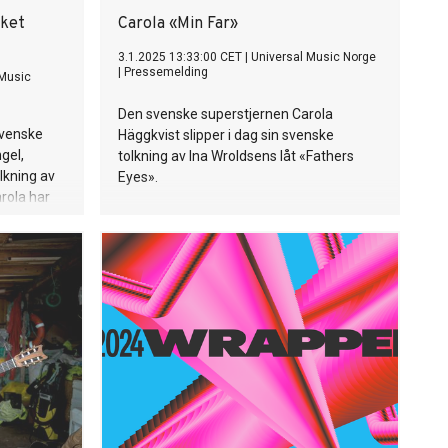
m, Smoke +
til Sweden, Roxette og The Look i slutten
lket
Carola «Min Far»
Imagine
av gitarsolen? Rumble in Badebussen!
e Vault of
«Eg trur me har laga Badebussen for
3.1.2025 13:33:00 CET
|
Universal Music Norge
|
Pressemelding
Albumet
 Music
vaksne folk, og eg trur verda treng mange
 før har
songar om akkurat denne tematikken,»
Den svenske superstjernen Carola
ut er
ler Bjella.
svenske
Häggkvist slipper i dag sin svenske
Norge når
gel,
tolkning av Ina Wroldsens låt «Fathers
eon
olkning av
Eyes».
met opp
rola har
gelen "
k, og har
t
 videre,
sig – en
ellom mor
nn varandra
llsammans!
 jag säga
som fyllde
frikanska