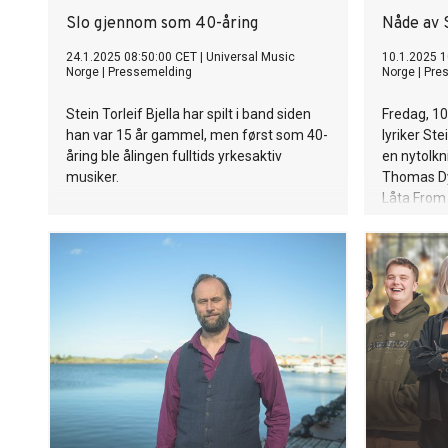
ändå älska
Slo gjennom som 40-åring
Nåde av S
vara. Car
24.1.2025 08:50:00 CET
|
Universal Music
av å sette 
10.1.2025 1
Norge
|
Pressemelding
Norge
|
Pre
og for sine
vi kan vis
Stein Torleif Bjella har spilt i band siden
Fredag, 10
och att vi 
han var 15 år gammel, men først som 40-
lyriker Ste
ändå. Jonas
åring ble ålingen fulltids yrkesaktiv
en nytolkn
bra, ja
musiker.
Thomas Dyb
Låta From 
melankolsk
møtet med
munnspel 
heiter den
Thomas ga
sjansen på
var einast
møtes eg 
slutten av
stå litt st
få litt ro, 