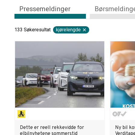
Pressemeldinger
Børsmelding
133
Søkeresultat
kjørelengde
Dette er reell rekkevidde for
Ny bil k
elbilnyhetene sommerstid
Verditape