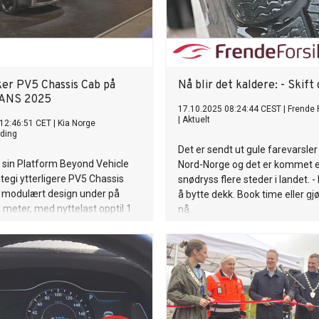
ker PV5 Chassis Cab på
Nå blir det kaldere: - Skift
ANS 2025
17.10.2025 08:24:44 CEST
|
Frende 
|
Aktuelt
12:46:51 CET
|
Kia Norge
ding
Det er sendt ut gule farevarsler 
r sin Platform Beyond Vehicle
Nord-Norge og det er kommet 
tegi ytterligere PV5 Chassis
snødryss flere steder i landet. - 
t modulært design under på
å bytte dekk. Book time eller gjø
meter, med nyttelast opptil 1
nå.
og lasterom på opptil åtte
er Utvikler sammen med
 ombyggere for å støtte flere
yper og bruksområder, inkludert
dtruck utstilt på Solutrans Kia
er også Kia Business Solutions
 som samler tilkoblings- og