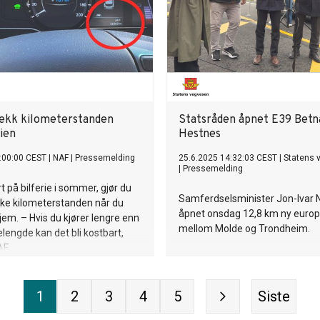
ter i én portal for B2B-
ng Etter hvert som økosystemet
 det også tilby service,
bilitet og andre
sninger Kias stand på
 byr også på muligheten til å
dellen som innehar en
 WORLD RECORDS™-tittel
jekk kilometerstanden
Statsråden åpnet E39 Betn
ien
Hestnes
:00:00 CEST
|
NAF
|
Pressemelding
25.6.2025 14:32:03 CEST
|
Statens 
|
Pressemelding
t på bilferie i sommer, gjør du
Samferdselsminister Jon-Ivar 
jekke kilometerstanden når du
åpnet onsdag 12,8 km ny euro
m. – Hvis du kjører lengre enn
mellom Molde og Trondheim.
elengde kan det bli kostbart,
F.
1
2
3
4
5
Siste