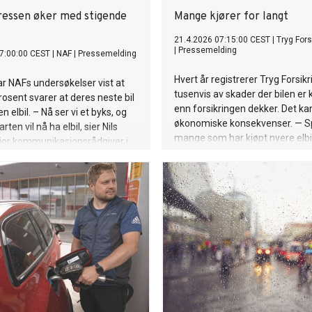
eressen øker med stigende
Mange kjører for langt
21.4.2026 07:15:00 CEST
|
Tryg Fors
|
Pressemelding
7:00:00 CEST
|
NAF
|
Pressemelding
Hvert år registrerer Tryg Forsikr
har NAFs undersøkelser vist at
tusenvis av skader der bilen er k
rosent svarer at deres neste bil
enn forsikringen dekker. Det ka
n elbil. – Nå ser vi et byks, og
økonomiske konsekvenser. — Sp
rten vil nå ha elbil, sier Nils
mange som har kjøpt nyere elbil
ior kommunikasjonsrådgiver i
mye mer enn de har oppgitt, me