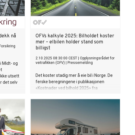
 dekk nå
OFVs kalkyle 2025: Bilholdet koster
mer – elbilen holder stand som
Forsikring
billigst
2.10.2025 08:30:00 CEST
|
Opplysningsrådet for
veitrafikken (OFV)
|
Pressemelding
i Midt- og
et
Det koster stadig mer å eie bil i Norge. De
Ikke utsett
ferske beregningene i publikasjonen
r det selv
«Kostnader ved bilhold 2025» fra
Opplysningsrådet for veitrafikken (OFV)
viser at bilholdet fortsatte å bli dyrere
gjennom 2024 og videre inn i 2025 – selv
om økningen ikke var like kraftig som
rekordåret 2023.