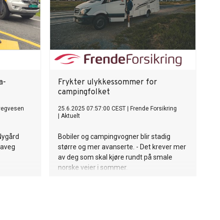
a-
Frykter ulykkessommer for
campingfolket
vegvesen
25.6.2025 07:57:00 CEST
|
Frende Forsikring
|
Aktuelt
Nygård
Bobiler og campingvogner blir stadig
paveg
større og mer avanserte. - Det krever mer
av deg som skal kjøre rundt på smale
norske veier i sommer.