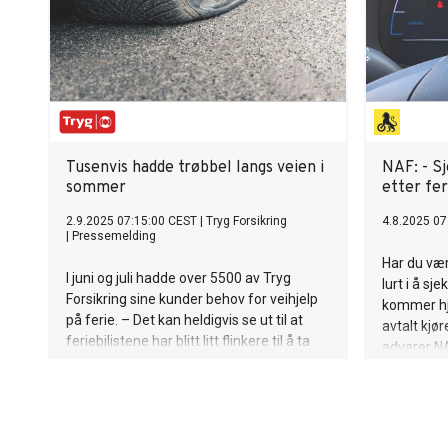
ladetjenes
flåtestyri
vokser, vil
oppetidsmo
bedriftslø
SOLUTRANS
se PV5-mo
GUINNESS
Tusenvis hadde trøbbel langs veien i
NAF: - S
sommer
etter fer
2.9.2025 07:15:00 CEST
|
Tryg Forsikring
4.8.2025 07
|
Pressemelding
Har du vær
I juni og juli hadde over 5500 av Tryg
lurt i å s
Forsikring sine kunder behov for veihjelp
kommer hje
på ferie. – Det kan heldigvis se ut til at
avtalt kjør
feriebilistene har blitt litt flinkere til å ta
advarer NA
forholdsregler enn i fjor – i hvert fall i
utlandet, sier Espen Borge,
kommunikasjonsrådgiver i Tryg.