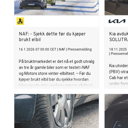
NAF: - Sjekk dette før du kjøper
Kia avdu
brukt elbil
SOLUTR
16.1.2026 07:00:00 CET
|
NAF
|
Pressemelding
18.11.2025 
|
Pressemel
På bruktmarkedet er det nå et godt utvalg
Kia utvide
av tre år gamle biler som er testet i NAF
(PBV)-stra
og Motors store vinter-elbiltest. – Før du
Cab har e
kjøper brukt elbil bør du sjekke hvordan
under fem 
bilen gjorde det i verdens største elbiltest
005 kilo* 
da den var ny, sier Nils Sødal, senior
kubikkmet
kommunikasjonsrådgiver i NAF.
europeiske
karosserit
en PV5 foo
introduser
Ecosystem,