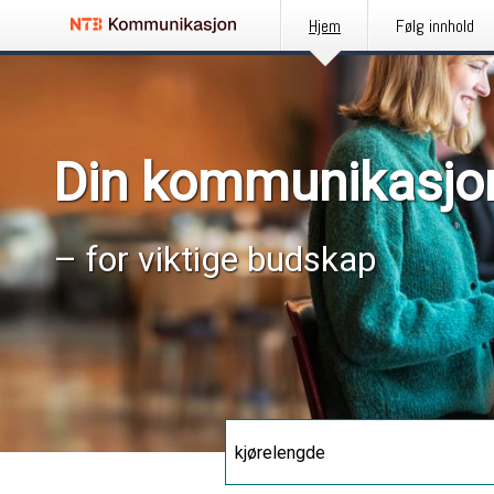
Hjem
Følg innhold
Din kommunikasjo
– for viktige budskap