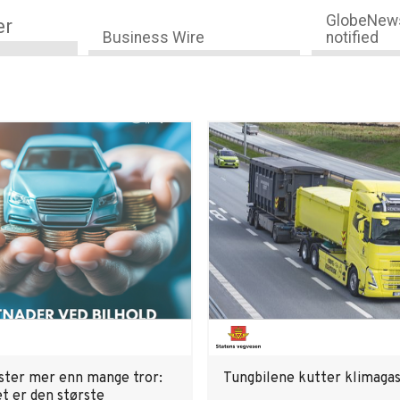
GlobeNews
er
Business Wire
notified
oster mer enn mange tror:
Tungbilene kutter klimagas
t er den største