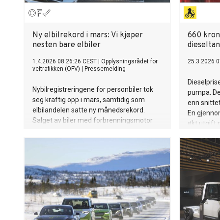
Ny elbilrekord i mars: Vi kjøper
660 kron
nesten bare elbiler
dieselta
1.4.2026 08:26:26 CEST
|
Opplysningsrådet for
25.3.2026 0
veitrafikken (OFV)
|
Pressemelding
Dieselpris
Nybilregistreringene for personbiler tok
pumpa. Det
seg kraftig opp i mars, samtidig som
enn snittet
elbilandelen satte ny månedsrekord.
En gjennoms
Salget av biler med forbrenningsmotor
økt utgift 
faller tydelig på tvers av
Handagard,
kjøretøygruppene.