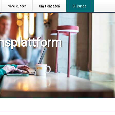
Våre kunder
Om tjenesten
Bli kunde
nsplattform