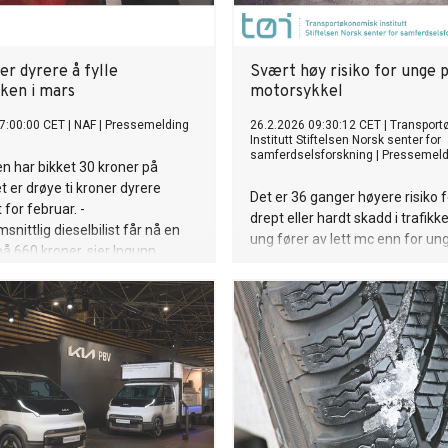
er dyrere å fylle
Svært høy risiko for unge p
nken i mars
motorsykkel
7:00:00 CET
|
NAF
|
Pressemelding
26.2.2026 09:30:12 CET
|
Transport
Institutt Stiftelsen Norsk senter for
samferdselsforskning
|
Pressemeld
en har bikket 30 kroner på
 er drøye ti kroner dyrere
Det er 36 ganger høyere risiko fo
 for februar. -
drept eller hardt skadd i trafik
nittlig dieselbilist får nå en
ung fører av lett mc enn for un
på 660 kroner, sier Ingunn
bilførere i følge ny forskning fr
 pressesjef i NAF.
Transportøkonomisk Institutt.