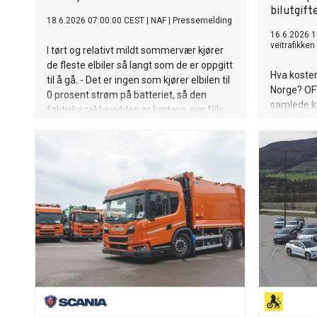
bilutgift
18.6.2026 07:00:00 CEST
|
NAF
|
Pressemelding
16.6.2026 1
veitrafikken
I tørt og relativt mildt sommervær kjører
de fleste elbiler så langt som de er oppgitt
Hva koster 
til å gå. - Det er ingen som kjører elbilen til
Norge? OFV
0 prosent strøm på batteriet, så den
samlede k
faktiske rekkevidden er kortere, sier Nils
høyere enn
Sødal, senior kommunikasjonsrådgiver i
ikke først 
NAF.
service so
største ko