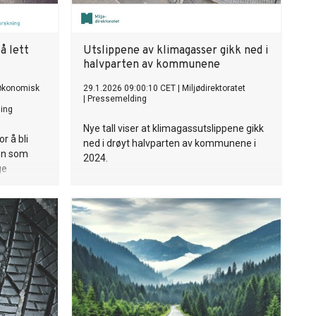
å lett
Utslippene av klimagasser gikk ned i
halvparten av kommunene
økonomisk
29.1.2026 09:00:10 CET
|
Miljødirektoratet
|
Pressemelding
ing
Nye tall viser at klimagassutslippene gikk
r å bli
ned i drøyt halvparten av kommunene i
ken som
2024.
ge
a