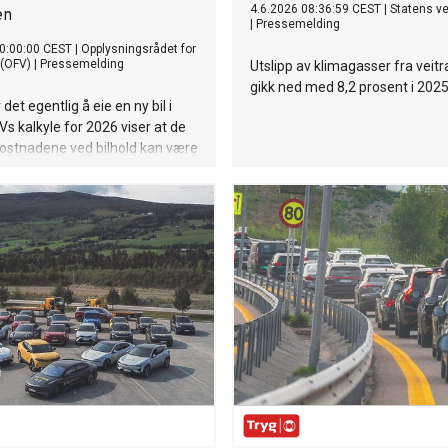
4.6.2026 08:36:59 CEST
|
Statens v
en
|
Pressemelding
0:00:00 CEST
|
Opplysningsrådet for
 (OFV)
|
Pressemelding
Utslipp av klimagasser fra veitr
gikk ned med 8,2 prosent i 2025
det egentlig å eie en ny bil i
s kalkyle for 2026 viser at de
ostnadene ved bilhold kan være
 mange legger til grunn. Det er
og fremst drivstoff, strøm eller
m avgjør totalregningen. Den
stnaden er verditapet.