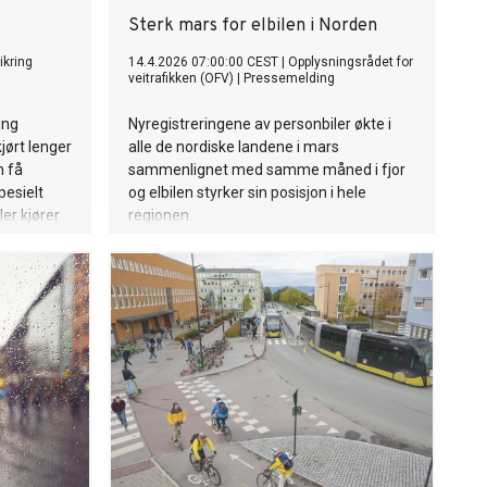
Sterk mars for elbilen i Norden
ikring
14.4.2026 07:00:00 CEST
|
Opplysningsrådet for
veitrafikken (OFV)
|
Pressemelding
ing
Nyregistreringene av personbiler økte i
jørt lenger
alle de nordiske landene i mars
n få
sammenlignet med samme måned i fjor
esielt
og elbilen styrker sin posisjon i hele
er kjører
regionen.
lder Tryg.