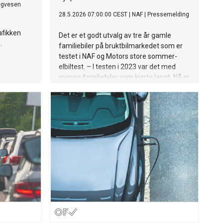
egvesen
28.5.2026 07:00:00 CEST
|
NAF
|
Pressemelding
afikken
Det er et godt utvalg av tre år gamle
.
familiebiler på bruktbilmarkedet som er
testet i NAF og Motors store sommer-
elbiltest. – I testen i 2023 var det med
mange familiebiler som kjørte langt. Nå er
disse attraktive bruktbiler, sier Nils Sødal,
senior kommunikasjonsrådgiver i NAF.