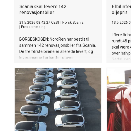
Scania skal levere 142
Elbilint
renovasjonsbiler
oljepris
21.5.2026 08:42:27 CEST
|
Norsk Scania
13.5.2026 0
|
Pressemelding
I flere år 
BORGESKOGEN: NordRen har bestilt til
rundt 45 p
sammen 142 renovasjonsbiler fra Scania.
skal være e
De tre første bilene er allerede levert, og
over halvpa
leveransene fortsetter utover
Sødal, sen
høsten frem til høsten neste år.
NAF.