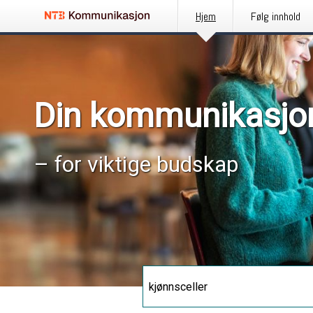
Hjem
Følg innhold
Din kommunikasjo
– for viktige budskap