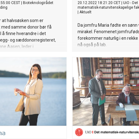
:55:00 CEST
|
Bioteknologirådet
20.12.2022 18:21:20 CET
|
UiO - Det
ding
matematisk-naturvitenskapelige fak
|
Aktuelt
r at halvsøsken som er
Da jomfru Maria fødte en sønn 
 med samme donor bør få
mirakel. Fenomenet jomfrufød
l å finne hverandre i det
forekommer naturlig i en rekke 
 egg- og sæddonorregisteret,
nå også på lab.
nne Aasen, leder i
girådet.