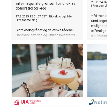
2.8.2024 06
internasjonale grenser for bruk av
|
Pressemel
donorsæd og -egg
– Vi mene
17.3.2025 12:01:57 CET
|
Bioteknologirådet
|
Pressemelding
unnfanget
mulighet ti
Bioteknologirådet og de etiske rådene i
offentlige
Danmark, Sverige og Finland inviterer til
sier Maria
pressekonferanse hvor rådslederne i de
Bioteknolo
fire rådene vil presentere en felles
uttalelse hvor de ber Europarådet og EU
om internasjonale regler for bruk av
donorsæd- og egg over landegrenser.