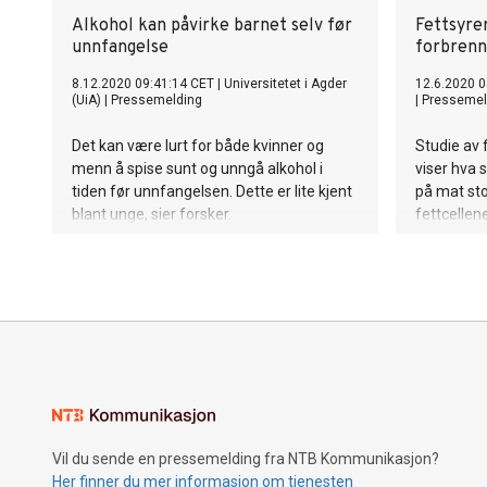
Alkohol kan påvirke barnet selv før
Fettsyrer
unnfangelse
forbrenn
8.12.2020 09:41:14 CET
|
Universitetet i Agder
12.6.2020 0
(UiA)
|
Pressemelding
|
Pressemel
Det kan være lurt for både kvinner og
Studie av 
menn å spise sunt og unngå alkohol i
viser hva 
tiden før unnfangelsen. Dette er lite kjent
på mat sto
blant unge, sier forsker.
fettcellene
måte utfra 
Vil du sende en pressemelding fra NTB Kommunikasjon?
Her finner du mer informasjon om tjenesten