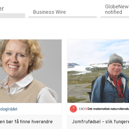
GlobeNews
er
Business Wire
notified
en bør få finne hverandre
Jomfrufødsel – slik funger