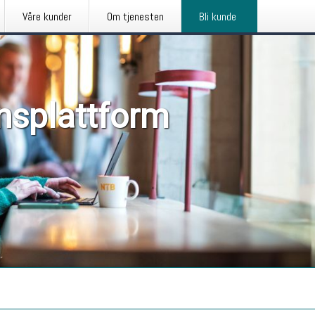
Våre kunder
Om tjenesten
Bli kunde
nsplattform