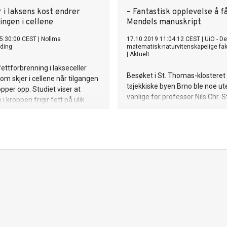
 i laksens kost endrer
– Fantastisk opplevelse å få
ingen i cellene
Mendels manuskript
5:30:00 CEST
|
Nofima
17.10.2019 11:04:12 CEST
|
UiO - De
ding
matematisk-naturvitenskapelige fak
|
Aktuelt
fettforbrenning i lakseceller
Besøket i St. Thomas-klosteret 
som skjer i cellene når tilgangen
tsjekkiske byen Brno ble noe u
pper opp. Studiet viser at
vanlige for professor Nils Chr. 
 i kroppen frigir fett på ulik
Der fikk han nemlig lov til å bla i
hvilket fett de har på lager.
biologiens aller viktigste verk:
Gregor Mendels håndskrevne
originalmanuskript fra 1865 - 
formulerte de berømte arvelov
første gang.