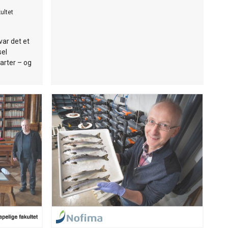
ultet
var det et
sel
arter – og