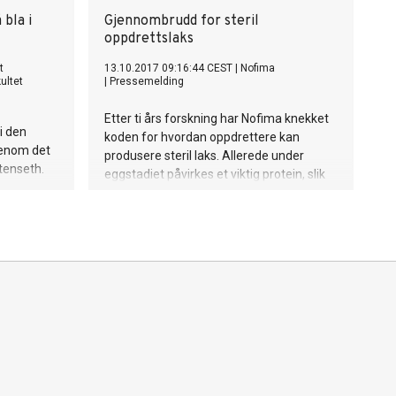
 bla i
Gjennombrudd for steril
oppdrettslaks
t
13.10.2017 09:16:44 CEST
|
Nofima
ultet
|
Pressemelding
Etter ti års forskning har Nofima knekket
i den
koden for hvordan oppdrettere kan
tenom det
produsere steril laks. Allerede under
Stenseth.
eggstadiet påvirkes et viktig protein, slik
 et av
at laksen ikke blir i stand til å produsere
 Munken
kjønnsceller.
der Mendel
ene for