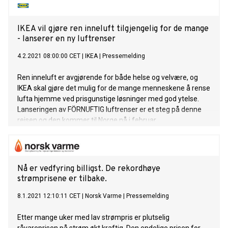
IKEA vil gjøre ren inneluft tilgjengelig for de mange
- lanserer en ny luftrenser
4.2.2021 08:00:00 CET
|
IKEA
|
Pressemelding
Ren inneluft er avgjørende for både helse og velvære, og
IKEA skal gjøre det mulig for de mange menneskene å rense
lufta hjemme ved prisgunstige løsninger med god ytelse.
Lanseringen av FÖRNUFTIG luftrenser er et steg på denne
reisen og den kommer til Norge nå i februar.
Nå er vedfyring billigst. De rekordhøye
strømprisene er tilbake.
8.1.2021 12:10:11 CET
|
Norsk Varme
|
Pressemelding
Etter mange uker med lav strømpris er plutselig