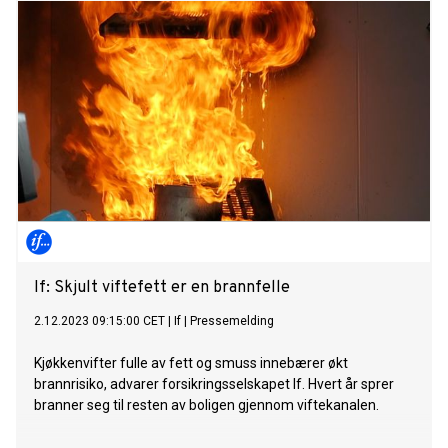
If: Skjult viftefett er en brannfelle
2.12.2023 09:15:00 CET
|
If
|
Pressemelding
Kjøkkenvifter fulle av fett og smuss innebærer økt
brannrisiko, advarer forsikringsselskapet If. Hvert år sprer
branner seg til resten av boligen gjennom viftekanalen.