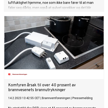
luftfuktighet hjemme, noe som ikke bare fører til at man
føler seg dårlig, men også at gulvet sprekker og det blir
glipper mellom panelbordene på veggen.
Komfyren årsak til over 40 prosent av
brannvesenets brannutrykninger
14.2.2023 13:42:55 CET
|
Brannvernforeningen
|
Pressemelding