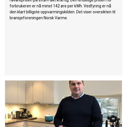
råvareprisen på strøm økt kraftig. Den endelige prisen for
forbrukeren er nå minst 142 øre per kWh. Vedfyring er nå
den klart billigste oppvarmingskilden. Det viser oversikten til
bransjeforeningen Norsk Varme.