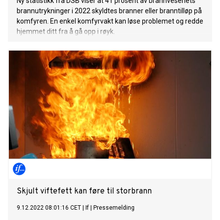
Ny statistikk fra DSB viser at 41 prosent av brannvesenets
brannutrykninger i 2022 skyldtes branner eller branntilløp på
komfyren. En enkel komfyrvakt kan løse problemet og redde
hjemmet ditt fra å gå opp i røyk.
Skjult viftefett kan føre til storbrann
9.12.2022 08:01:16 CET
|
If
|
Pressemelding