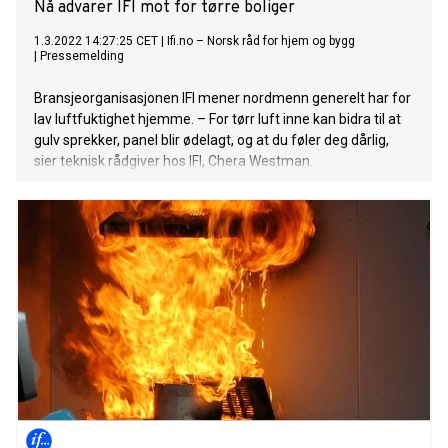
Nå advarer IFI mot for tørre boliger
1.3.2022 14:27:25 CET
|
Ifi.no – Norsk råd for hjem og bygg
|
Pressemelding
Bransjeorganisasjonen IFI mener nordmenn generelt har for
lav luftfuktighet hjemme. – For tørr luft inne kan bidra til at
gulv sprekker, panel blir ødelagt, og at du føler deg dårlig,
sier teknisk rådgiver hos IFI, Chera Westman.