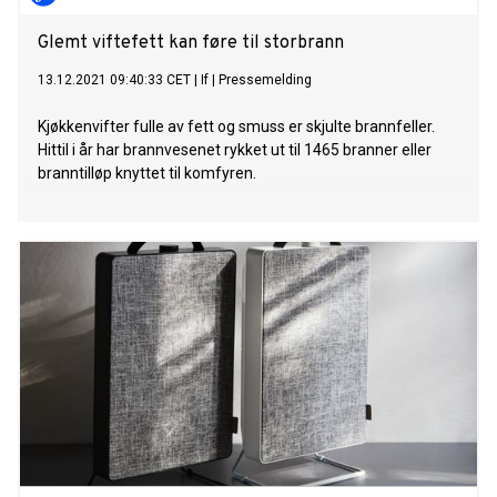
Glemt viftefett kan føre til storbrann
13.12.2021 09:40:33 CET
|
If
|
Pressemelding
Kjøkkenvifter fulle av fett og smuss er skjulte brannfeller.
Hittil i år har brannvesenet rykket ut til 1465 branner eller
branntilløp knyttet til komfyren.