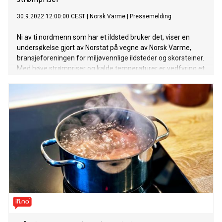
strømpriser
30.9.2022 12:00:00 CEST
|
Norsk Varme
|
Pressemelding
Ni av ti nordmenn som har et ildsted bruker det, viser en
undersøkelse gjort av Norstat på vegne av Norsk Varme,
bransjeforeningen for miljøvennlige ildsteder og skorsteiner.
Med høye strømpriser og kalde temperaturer er vedfyring et
rimelig og hyggelig alternativ som flere nordmenn tyr til, og
en av fem nordmenn har vedfyring som
hovedoppvarmingskilde.