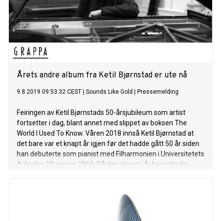
konserter i Operaen. Men det stopper ikke der. The
Beginning - And The End er navnet på én siste utgivelse som
utgis i forbindelse med Bjørnstad-året. Albumet har tidligere
kun vært tilgjengelig i boksen til The World I Used To Know,
men nå er den også tilgjengelig som en selvstendig
utgivelse for å k
Årets andre album fra Ketil Bjørnstad er ute nå
9.8.2019 09:53:32 CEST
|
Sounds Like Gold
|
Pressemelding
Feiringen av Ketil Bjørnstads 50-årsjubileum som artist
fortsetter i dag, blant annet med slippet av boksen The
World I Used To Know. Våren 2018 innså Ketil Bjørnstad at
det bare var et knapt år igjen før det hadde gått 50 år siden
han debuterte som pianist med Filharmonien i Universitetets
Aula den 10. januar 1969. På den dagen i år begynte da
markeringen av det som er Bjørnstad-året 2019 med en
lekker ny-utgivelse av Rainbow Sessions. Nå fortsetter
feiringen for fullt. The World I Used To Know er ute i dag på
Grappa Musikkforlag, og er innspilt i verdens mest kjente
studio - Abbey Road i London, nærmere bestemt i Studio