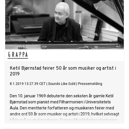
Ketil Bjørnstad feirer 50 år som musiker og artist i
2019
8.1.2019 13:27:39 CET
|
Sounds Like Gold
|
Pressemelding
Den 10. januar 1969 debuterte den seksten år gamle Ketil
Bjørnstad som pianist med Filharmonien i Universitetets
Aula. Den meritterte forfatteren og musikeren feirer med
andre ord 50 år som musiker og artist i 2019, hvilket selvsagt
både må og skal markeres. Grappa Musikkforlag planlegger
flere storstilte musikkutgivelser som byr på de beste