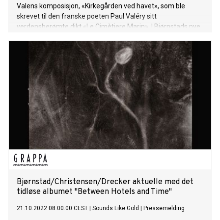
Valens komposisjon, «Kirkegården ved havet», som ble
skrevet til den franske poeten Paul Valéry sitt
verdensberømte dikt «Le Cimètiere Marin». I Bjørnstads nye
oratorium har han tonesatt Pelle Christensens norske
versjon av samme dikt, inspirert av Valens atonale
komposisjon, samt melodiske og harmoniske
inspirasjonskilder fra Bjørnstads tid som musiker og
komponist. Albumet markerer også vokalisten Solveig
Andsnes sin debut som plateartist. Sammen med Nils
Økland på fele og Rune Arnesen på trommer tar de oss med
på en reise av eksistensielle dilemmaer.
Bjørnstad/Christensen/Drecker aktuelle med det
tidløse albumet "Between Hotels and Time"
21.10.2022 08:00:00 CEST
|
Sounds Like Gold
|
Pressemelding