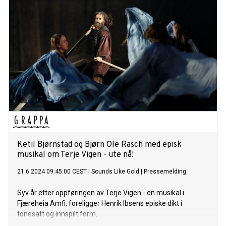
tekst som er like aktuell i dag, som da den ble nedtegnet.
Konserten fikk strålende mottagelse, og i dag er den
tilgjengelig på en dobbel-CD som inneholder
konsertopptaket og Bjørnstads piano-skisser av verket.
Ketil Bjørnstad og Bjørn Ole Rasch med episk
musikal om Terje Vigen - ute nå!
21.6.2024 09:45:00 CEST
|
Sounds Like Gold
|
Pressemelding
Syv år etter oppføringen av Terje Vigen - en musikal i
Fjæreheia Amfi, foreligger Henrik Ibsens episke dikt i
tonesatt og innspilt form.