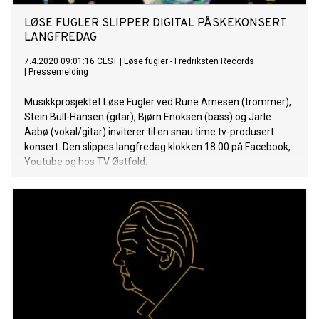
LØSE FUGLER SLIPPER DIGITAL PÅSKEKONSERT
LANGFREDAG
7.4.2020 09:01:16 CEST
|
Løse fugler - Fredriksten Records
|
Pressemelding
Musikkprosjektet Løse Fugler ved Rune Arnesen (trommer),
Stein Bull-Hansen (gitar), Bjørn Enoksen (bass) og Jarle
Aabø (vokal/gitar) inviterer til en snau time tv-produsert
konsert. Den slippes langfredag klokken 18.00 på Facebook,
Youtube og hos TV Østfold.