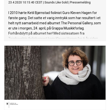
23.4.2020 10:15:40 CEST
|
Sounds Like Gold
|
Pressemelding
I 2010 hørte Ketil Bjørnstad fiolinist Guro Kleven Hagen for
første gang. Det satte et varig inntrykk som har resultert i et
helt nytt samarbeid med albumet The Personal Gallery, som
er ute i morgen, 24. april, på Grappa Musikkforlag.
Forhåndslytt på albumet her! Med sistesatsen fra
Tsjaikovskijs fiolinkonsert kom Kleven Hagen for ti år siden
på andre plass i Eurovision Young Musicians-konkurransen
foran den russiske pianisten Daniil Trifonov, som også spilte
Tsjaikovskij den gangen. Året etter hørte Ketil henne igjen
spille hele Tsjaikovskij-konserten med Oslo-Filharmonien. Da
var Guro bare 17 år gammel. – Det ble en av disse
konsertene man ville huske for livet. Selv dirigenten, Jukka
Pekka Saraste, var tydelig berørt, forteller Ketil. Guro kjente
også godt til forfatteren, komponisten og pianisten Ketil
Bjørnstad. Hun hadde akkurat lest «Oda!» og forelsket seg i
«Sommernatt ved fjorden» da hun i 2016 kontaktet Ketil for
å spørre om han ville være med på festivalen hennes,
Valdres So