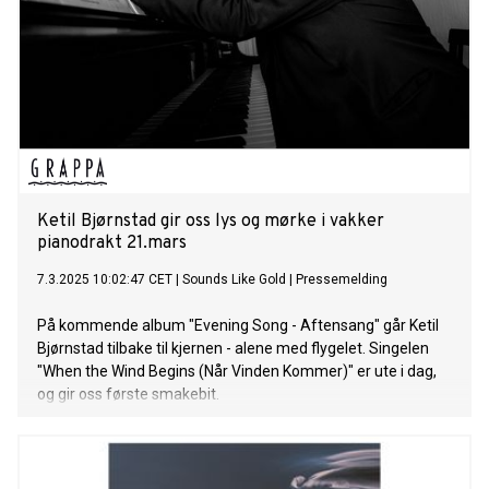
Ketil Bjørnstad gir oss lys og mørke i vakker
pianodrakt 21.mars
7.3.2025 10:02:47 CET
|
Sounds Like Gold
|
Pressemelding
På kommende album "Evening Song - Aftensang" går Ketil
Bjørnstad tilbake til kjernen - alene med flygelet. Singelen
"When the Wind Begins (Når Vinden Kommer)" er ute i dag,
og gir oss første smakebit.