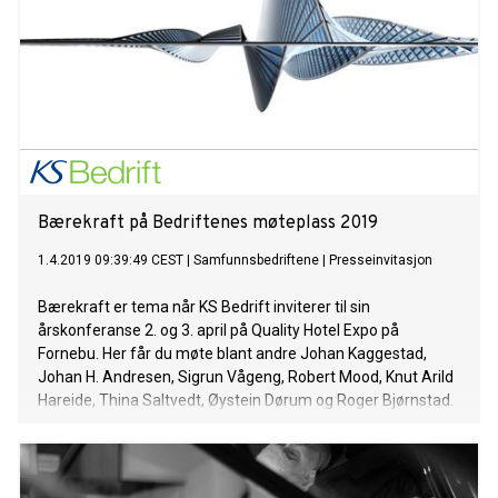
Two der blant annet The Beatles spilte inn sitt materiale.
Albumet slippes ikke bare på CD, vinyl, og digitalt, men også
som en storslått boks som består av fem CDer. Alle disse
inneholder innspillingene fra Abbey Road, men boksen
inneholder i tillegg tre CDer med musikk fra hele hans
karriere med ulike gjestevokalister, og ikke minst ytterligere
én ny plate som er sp
Bærekraft på Bedriftenes møteplass 2019
1.4.2019 09:39:49 CEST
|
Samfunnsbedriftene
|
Presseinvitasjon
Bærekraft er tema når KS Bedrift inviterer til sin
årskonferanse 2. og 3. april på Quality Hotel Expo på
Fornebu. Her får du møte blant andre Johan Kaggestad,
Johan H. Andresen, Sigrun Vågeng, Robert Mood, Knut Arild
Hareide, Thina Saltvedt, Øystein Dørum og Roger Bjørnstad.