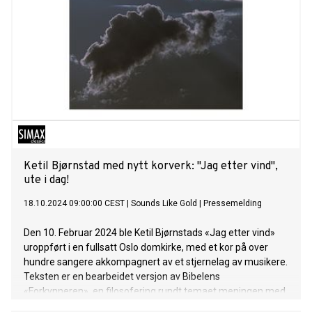
Ketil Bjørnstad med nytt korverk: "Jag etter vind",
ute i dag!
18.10.2024 09:00:00 CEST
|
Sounds Like Gold
|
Pressemelding
Den 10. Februar 2024 ble Ketil Bjørnstads «Jag etter vind»
uroppført i en fullsatt Oslo domkirke, med et kor på over
hundre sangere akkompagnert av et stjernelag av musikere.
Teksten er en bearbeidet versjon av Bibelens
«Forkynneren», en filosofering rundt temaet meningen med
livet, eller fortolket: den manglende meningen med livet. En