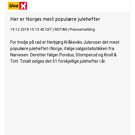
innspillingene, spennende og uutgitt bonusmateriale, ferske
liner notes og praktfulle innpakninger. I august kulmineres
alt med en ny boks og en stor jubileumskonsert i Operaen.
Her er Norges mest populære julehefter
Allerede 11. januar markeres det store Bjørnstad-året med
en ny-utgivelse av «Rainbow Sessions», som tidligere kun er
19.12.2018 10:15:40 CET
|
REITAN
|
Pressemelding
utgitt i et begrenset opplag i 2006. Dette er Ketil Bjørnstads
hyllest til det verdenskjente studioet og Steinway-flygelet.
For tredje på rad er Herbjørg Kråkeviks Juleroser det mest
Da studioeier og lyd-guru Jan Erik Kongshaug i 2004 skulle
populære juleheftet i Norge, ifølge salgsstatistikken fra
flytte studioet fra Christies gate til Sandakerveien, kom
Narvesen. Deretter følger Pondus, Stomperud og Knoll &
ideen om å være den siste til å spille inn i det gamle studioet,
Tott. Totalt selges det 51 forskjellige julehefter i år.
og den første til å spille inn i det nye. Det ble plan