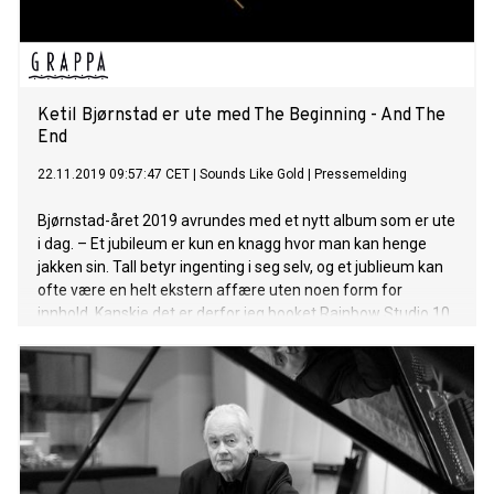
Ketil Bjørnstad er ute med The Beginning - And The
End
22.11.2019 09:57:47 CET
|
Sounds Like Gold
|
Pressemelding
Bjørnstad-året 2019 avrundes med et nytt album som er ute
i dag. – Et jubileum er kun en knagg hvor man kan henge
jakken sin. Tall betyr ingenting i seg selv, og et jublieum kan
ofte være en helt ekstern affære uten noen form for
innhold. Kanskje det er derfor jeg booket Rainbow Studio 10.
januar i år - fordi jeg ville returnere til utgangspunktet, sier
Bjørnstad. Han var bare 16 år gammel da han debuterte
som pianist med Filharmonien i Universitetets Aula den 10.
januar 1969. Det er derfor ikke uten grunn at vi har feiret
Bjørnstad sitt 50 år lange virke som musiker i 2019. Det har
vi markert med en nyutgivelse av Rainbow Sessions, med
albumboksen The World I Used To Know, og to utsolgte