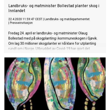
Landbruks- og matminister Bollestad planter skog i
Innlandet
22.4.2020 11:59:47 CEST
|
Landbruks- og matdepartementet
|
Presseinvitasjon
Fredag 24. april er landbruks- og matminister Olaug
Bollestad med på skogplanting i kommuneskogen i Gjøvik.
Om lag 30 millioner skogplanter er nå klare for utplanting
rundt om i Norge. Utbruddet av Covid-19 har gjort det
krevende for skogbruket å få tilgang til nødvendig
arbeidskraft til planting, og har ført til økte kostnader for
aktørene i skogbruket.