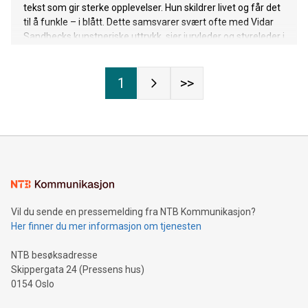
tekst som gir sterke opplevelser. Hun skildrer livet og får det
til å funkle – i blått. Dette samsvarer svært ofte med Vidar
Sandbecks kunstneriske uttrykk, sier juryleder og styreleder i
Sandbeckstiftelsen, Åse Grønlien Østmoe.
1
>>
Vil du sende en pressemelding fra NTB Kommunikasjon?
Her finner du mer informasjon om tjenesten
NTB besøksadresse
Skippergata 24 (Pressens hus)
0154 Oslo