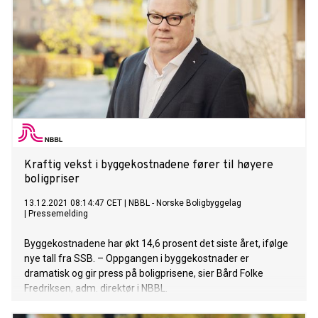
Kraftig vekst i byggekostnadene fører til høyere
boligpriser
13.12.2021 08:14:47 CET
|
NBBL - Norske Boligbyggelag
|
Pressemelding
Byggekostnadene har økt 14,6 prosent det siste året, ifølge
nye tall fra SSB. – Oppgangen i byggekostnader er
dramatisk og gir press på boligprisene, sier Bård Folke
Fredriksen, adm. direktør i NBBL.