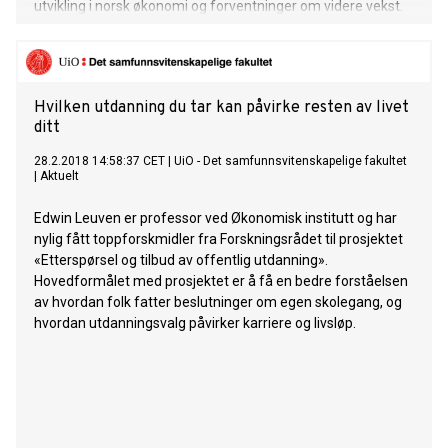
utvikling i norsk økonomi og forventninger om videre vekst.
Svarene er imidlertid gitt før omikron tok av og vi fikk nye
pandemitiltak.
Hvilken utdanning du tar kan påvirke resten av livet
ditt
28.2.2018 14:58:37 CET
|
UiO - Det samfunnsvitenskapelige fakultet
|
Aktuelt
Edwin Leuven er professor ved Økonomisk institutt og har
nylig fått toppforskmidler fra Forskningsrådet til prosjektet
«Etterspørsel og tilbud av offentlig utdanning».
Hovedformålet med prosjektet er å få en bedre forståelsen
av hvordan folk fatter beslutninger om egen skolegang, og
hvordan utdanningsvalg påvirker karriere og livsløp.