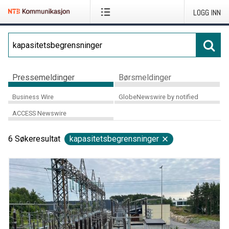
LOGG INN
Pressemeldinger
Børsmeldinger
Business Wire
GlobeNewswire by notified
ACCESS Newswire
6
Søkeresultat
kapasitetsbegrensninger