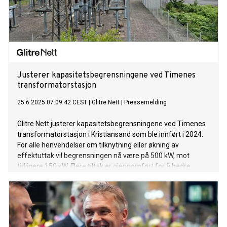
Justerer kapasitetsbegrensningene ved Timenes
transformatorstasjon
25.6.2025 07:09:42 CEST
|
Glitre Nett
|
Pressemelding
Glitre Nett justerer kapasitetsbegrensningene ved Timenes
transformatorstasjon i Kristiansand som ble innført i 2024.
For alle henvendelser om tilknytning eller økning av
effektuttak vil begrensningen nå være på 500 kW, mot
tidligere 150 kW. Flere tiltak er gjennomført for å bedre
kapasitetsbegrensningene i området.