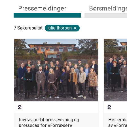
Pressemeldinger
Børsmelding
7
Søkeresultat
julie thorsen
Invitasjon til pressevisning og
Her er d
pressedag for «Forræder»
av «Forr