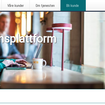
Våre kunder
Om tjenesten
Bli kunde
nsplattform