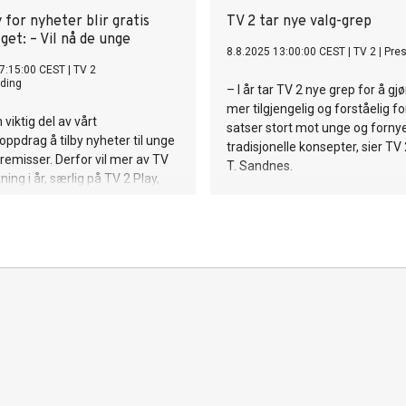
 for nyheter blir gratis
TV 2 tar nye valg-grep
get: – Vil nå de unge
8.8.2025 13:00:00 CEST
|
TV 2
|
Pre
7:15:00 CEST
|
TV 2
ding
– I år tar TV 2 nye grep for å gjø
mer tilgjengelig og forståelig for
 viktig del av vårt
satser stort mot unge og forny
pdrag å tilby nyheter til unge
tradisjonelle konsepter, sier TV 
remisser. Derfor vil mer av TV
T. Sandnes.
ing i år, særlig på TV 2 Play,
 for unge. Som vårt nye
ram «Versus». I forbindelse
gsvalget har vi i tillegg valgt å
en ved å gjøre TV 2 Play for
tis for alle, sier sjefredaktør og
rende direktør Olav T. Sandnes.