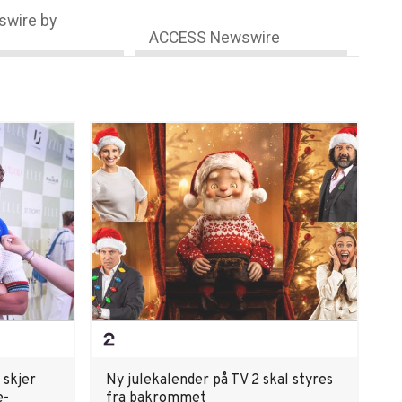
wire by
ACCESS Newswire
 skjer
Ny julekalender på TV 2 skal styres
e-
fra bakrommet