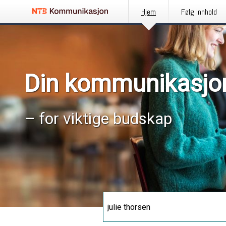
Hjem
Følg innhold
Din kommunikasjo
– for viktige budskap