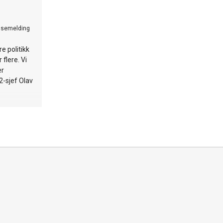
ssemelding
re politikk
 flere. Vi
er
2-sjef Olav