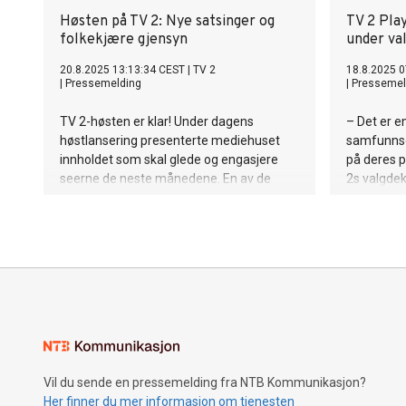
Høsten på TV 2: Nye satsinger og
TV 2 Play
folkekjære gjensyn
under val
20.8.2025 13:13:34 CEST
|
TV 2
18.8.2025 0
|
Pressemelding
|
Pressemel
TV 2-høsten er klar! Under dagens
– Det er en
høstlansering presenterte mediehuset
samfunnsop
innholdet som skal glede og engasjere
på deres p
seerne de neste månedene. En av de
2s valgdekn
største nyhetene i høst er realityserien
være av og
«Hotellet», hvor deltakerlista ble avslørt i
debattprog
dag – med navn som Oskar Westerlin,
med stortin
Anne B. Ragde, Emilie Nereng og
ta kostnad
Alexandra Joner. Og vi fikk svaret på hva
nyheter gra
som blir årets store adventskalender-
administre
satsing.
Vil du sende en pressemelding fra NTB Kommunikasjon?
Her finner du mer informasjon om tjenesten