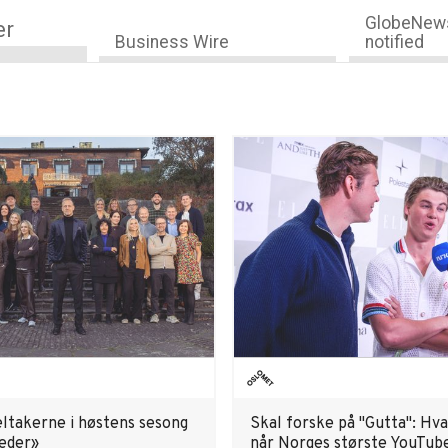
GlobeNews
er
Business Wire
notified
eltakerne i høstens sesong
Skal forske på "Gutta": Hva
æder»
når Norges største YouTub