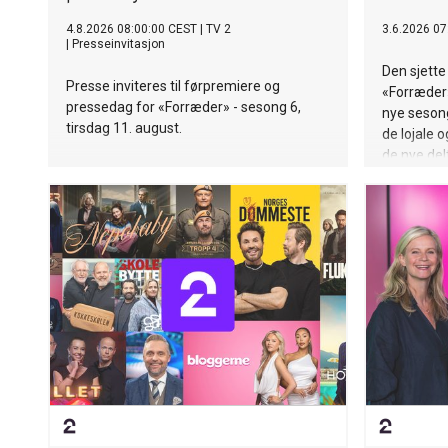
4.8.2026 08:00:00 CEST
|
TV 2
3.6.2026 07
|
Presseinvitasjon
Den sjett
Presse inviteres til førpremiere og
«Forræder»
pressedag for «Forræder» - sesong 6,
nye sesong
tirsdag 11. august.
de lojale 
de nye del