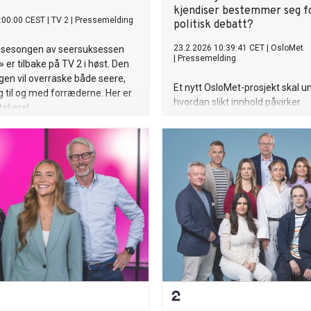
kjendiser bestemmer seg fo
:00:00 CEST
|
TV 2
|
Pressemelding
politisk debatt?
23.2.2026 10:39:41 CET
|
OsloMet
e sesongen av seersuksessen
|
Pressemelding
 er tilbake på TV 2 i høst. Den
en vil overraske både seere,
Et nytt OsloMet-prosjekt skal 
og til og med forræderne. Her er
hvordan slikt innhold påvirker
takere!
mediemangfoldet og ungdoms p
engasjement.