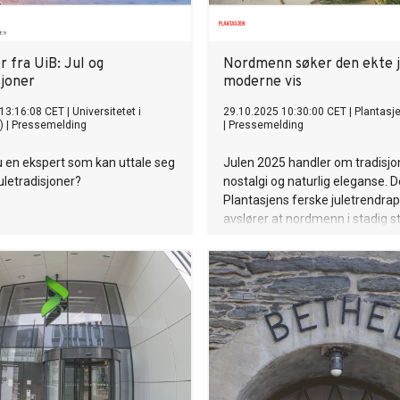
hjelper samme målgruppe. Ti
utgjør dette over 300 barn. – «Vi
stadig flere familier trenger stø
hverdagen for mange er blitt tø
 fra UiB: Jul og
Nordmenn søker den ekte j
oss handler dette om å sørge fo
sjoner
moderne vis
får oppleve glede, mestring og 
13:16:08 CET
|
Universitetet i
– ikke bare til jul, men hele året»
29.10.2025 10:30:00 CET
|
Plantasj
)
|
Pressemelding
|
Pressemelding
Marthe Øyangen, initiativtaker 
grunnlegger av Hjelp mæ å hjel
 en ekspert som kan uttale seg
Julen 2025 handler om tradisjo
juletradisjoner?
nostalgi og naturlig eleganse. D
Plantasjens ferske juletrendra
avslører at nordmenn i stadig s
søker tilbake til det klassiske og
både når det gjelder juleblomst
og juletre.