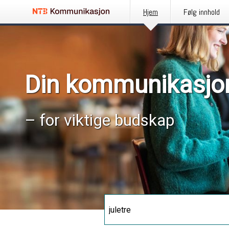
Hjem
Følg innhold
Din kommunikasjo
– for viktige budskap