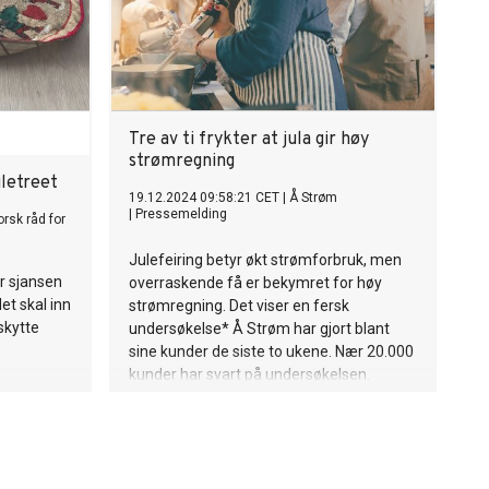
Tre av ti frykter at jula gir høy
strømregning
uletreet
19.12.2024 09:58:21 CET
|
Å Strøm
|
Pressemelding
orsk råd for
Julefeiring betyr økt strømforbruk, men
er sjansen
overraskende få er bekymret for høy
det skal inn
strømregning. Det viser en fersk
skytte
undersøkelse* Å Strøm har gjort blant
sine kunder de siste to ukene. Nær 20.000
kunder har svart på undersøkelsen.