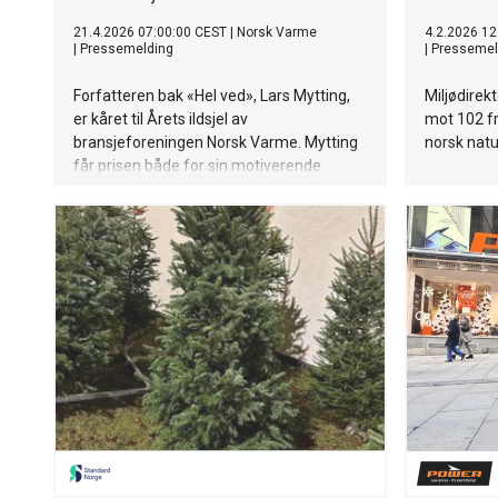
21.4.2026 07:00:00 CEST
|
Norsk Varme
4.2.2026 12
|
Pressemelding
|
Pressemel
Forfatteren bak «Hel ved», Lars Mytting,
Miljødirek
er kåret til Årets ildsjel av
mot 102 f
bransjeforeningen Norsk Varme. Mytting
norsk natu
får prisen både for sin motiverende
skrivestil og for sitt engasjement for
vedfyring.