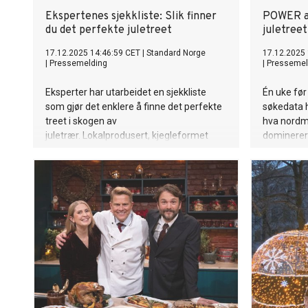
Ekspertenes sjekkliste: Slik finner
POWER av
du det perfekte juletreet
juletreet 
17.12.2025 14:46:59 CET
|
Standard Norge
17.12.2025 
|
Pressemelding
|
Pressemel
Eksperter har utarbeidet en sjekkliste
Én uke før
som gjør det enklere å finne det perfekte
søkedata h
treet i skogen av
hva nordmen
juletrær. Lokalprodusert, kjegleformet
dominerer 
og ensartet farge er stikkord for et
produkter s
førsteklasses juletre.