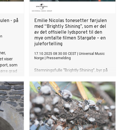
l sammen
 ser at
tte, og at
ffere. For
ulen - på
Emilie Nicolas tonesetter førjulen
r at barn
med “Brightly Shining”, som er del
normalitet
av det offisielle lydsporet til den
, sier
en
mye omtalte filmen Stargate – en
og
julefortelling
pe.
ner,
17.10.2025 08:30:00 CEST
|
Universal Music
Norge
|
Pressemelding
et viser
pport, som
Stemningsfulle “Brightly Shining”, byr på
tørre grad
Emilies karakteristiske stemme og
 tidløse,
umiskjennelige tilstedeværelse i
er, dekor
kombinasjon med en tidløs og moderne
produksjon. Låten slippes i dag, samtidig
som førjulsfilmen har premiere. “Brightly
Shining” er en rørende og vakker låt, der
Emilies karakteristiske stemme, både
sårbar og kraftfull, kombineres med en
tidløs og moderne produksjon. Hør låten