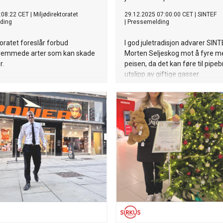
:08:22 CET
|
Miljødirektoratet
29.12.2025 07:00:00 CET
|
SINTEF
ding
|
Pressemelding
toratet foreslår forbud
I god juletradisjon advarer SIN
remmede arter som kan skade
Morten Seljeskog mot å fyre med
r.
peisen, da det kan føre til pipe
utslipp av giftige gasser.