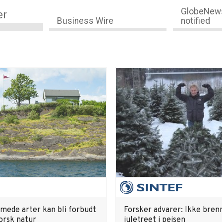
GlobeNews
er
Business Wire
notified
mede arter kan bli forbudt
Forsker advarer: Ikke bren
orsk natur
juletreet i peisen