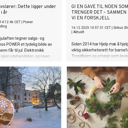
slører: Dette ligger under
GI EN GAVE TIL NOEN SO
i år
TRENGER DET – SAMMEN
VI EN FORSKJELL
14:12:46 CET
|
Power
ding
16.12.2025 10:57:31 CET
|
Sirkus S
|
Aktuelt
 julaften tegner salgs- og
Siden 2014 har Hjelp mæ å hjel
os POWER et tydelig bilde av
viktig sikkerhetsnett for barnefa
n får til jul. Elektronikk
Trondheim og omegn som lever i
igjen julehandelen, og noen
nær relativ fattigdom. Med et s
killer seg ekstra tydelig ut.
engasjement og et tydelig
samfunnsoppdrag har organisa
som ble formelt stiftet i 2015, gi
håp og verdighet til familier so
med særlig fokus på barn og ung
behovet større enn noen gang.
familier har søkt om hjelp til jul 
fortsetter å øke. I tillegg bidrar
organisasjonen til ensom julefei
krisesentre og andre organisa