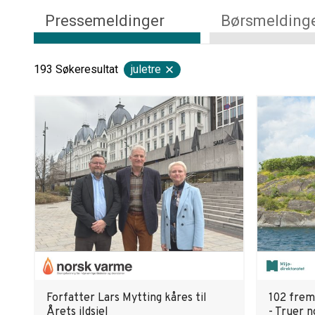
Pressemeldinger
Børsmelding
193
Søkeresultat
juletre
Forfatter Lars Mytting kåres til
102 frem
Årets ildsjel
- Truer n