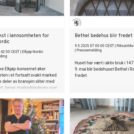
kst i lønnsomheten for
Bethel bedehus blir fredet
ordic
9.5.2025 07:00:00 CEST
|
Riksantik
|
Pressemelding
:42:50 CEST
|
Elkjøp Nordic
ding
Huset har vært i aktiv bruk i 147
ke Elkjøp-konsernet øker
9. mai blir bedehuset Bethel i 
en i et fortsatt svakt marked.
fredet.
 deler av bransjen sliter med
t, tjener markedslederen over
 igjen. Nå håper konsernsjefen
t vil sette fart på handlelysten.