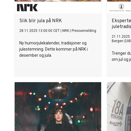
Slik blir jula på NRK
Eksperter
juletradi
28.11.2025 13:00:00 CET
|
NRK
|
Pressemelding
21.11.2025 
Bergen (UiB
Ny humorjulekalender, tradisjoner og
julestemning. Dette kommer på NRK i
Trenger du
desember og jula.
om jul og 