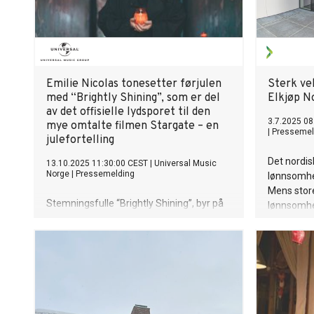
Emilie Nicolas tonesetter førjulen
Sterk ve
med “Brightly Shining”, som er del
Elkjøp N
av det offisielle lydsporet til den
3.7.2025 08
mye omtalte filmen Stargate – en
|
Pressemel
julefortelling
Det nordis
13.10.2025 11:30:00 CEST
|
Universal Music
Norge
|
Pressemelding
lønnsomhet
Mens store
Stemningsfulle “Brightly Shining”, byr på
lønnsomhe
Emilies karakteristiske stemme og
milliarden
umiskjennelige tilstedeværelse i
at rentekut
kombinasjon med en tidløs og moderne
produksjon. Låten slippes samme dag
som førjulsfilmen har premiere den 17.
oktober. “Brightly Shining” er en rørende
og vakker låt, der Emilies karakteristiske