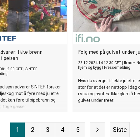
advarer: Ikke brenn
Følg med på gulvet under j
 i peisen
23.12.2024 14:12:30 CET
|
Ifi.no – N
hjem og bygg
|
Pressemelding
08:12:00 CET
|
SINTEF
ding
Hvis du sverger til ekte juletre, 
tradisjon advarer SINTEF-forsker
stor for at det er nettopp i dag 
jeskog mot å fyre med juletre i
i stua og pyntes. Ikke glem å be
 det kan føre til pipebrann og
gulvet under treet.
giftige gasser.
1
2
3
4
5
Siste