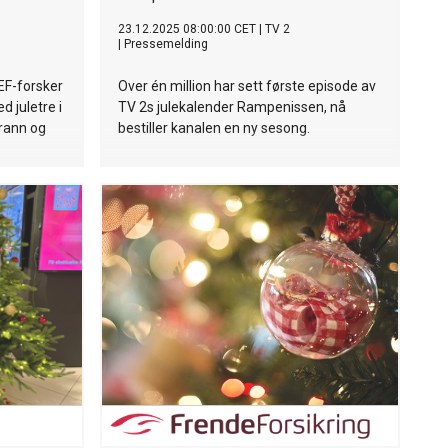
23.12.2025 08:00:00 CET
|
TV 2
|
Pressemelding
TEF-forsker
Over én million har sett første episode av
 juletre i
TV 2s julekalender Rampenissen, nå
brann og
bestiller kanalen en ny sesong.