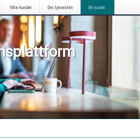
Våre kunder
Om tjenesten
Bli kunde
nsplattform