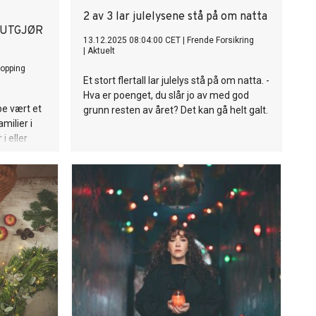
M
2 av 3 lar julelysene stå på om natta
 UTGJØR
13.12.2025 08:04:00 CET
|
Frende Forsikring
|
Aktuelt
hopping
Et stort flertall lar julelys stå på om natta. -
Hva er poenget, du slår jo av med god
pe vært et
grunn resten av året? Det kan gå helt galt.
milier i
 eller
terkt
sjonen,
tt støtte,
m strever –
e. I år er
 132
og tallet
ring,
sjoner som