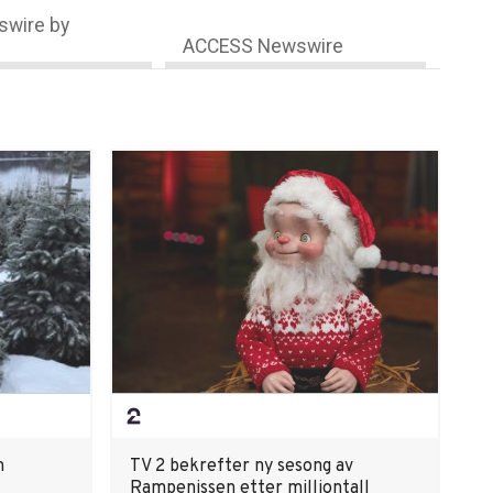
wire by
ACCESS Newswire
n
TV 2 bekrefter ny sesong av
Rampenissen etter milliontall