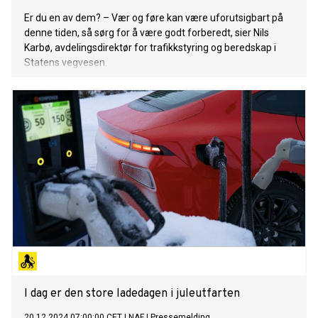
Er du en av dem? – Vær og føre kan være uforutsigbart på
denne tiden, så sørg for å være godt forberedt, sier Nils
Karbø, avdelingsdirektør for trafikkstyring og beredskap i
Statens vegvesen.
I dag er den store ladedagen i juleutfarten
20.12.2024 07:00:00 CET
|
NAF
|
Pressemelding