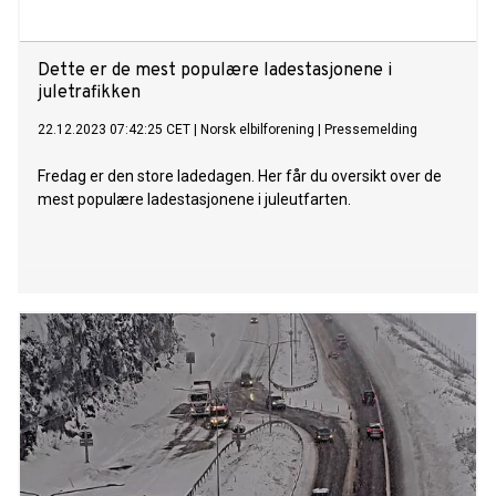
bedring frem mot sommeren. Sommeren ble sterk og på
linje med 2022, mens høsten har levert betydelig bedre enn
året før. Widerøe fraktet 3,3 millio
Dette er de mest populære ladestasjonene i
juletrafikken
22.12.2023 07:42:25 CET
|
Norsk elbilforening
|
Pressemelding
Fredag er den store ladedagen. Her får du oversikt over de
mest populære ladestasjonene i juleutfarten.