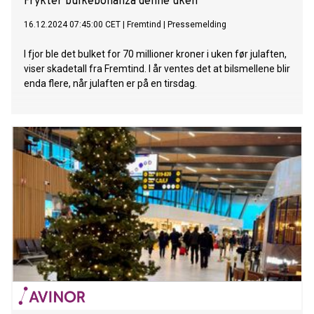
Frykter bulkebonanza denne uken
16.12.2024 07:45:00 CET
|
Fremtind
|
Pressemelding
I fjor ble det bulket for 70 millioner kroner i uken før julaften,
viser skadetall fra Fremtind. I år ventes det at bilsmellene blir
enda flere, når julaften er på en tirsdag.