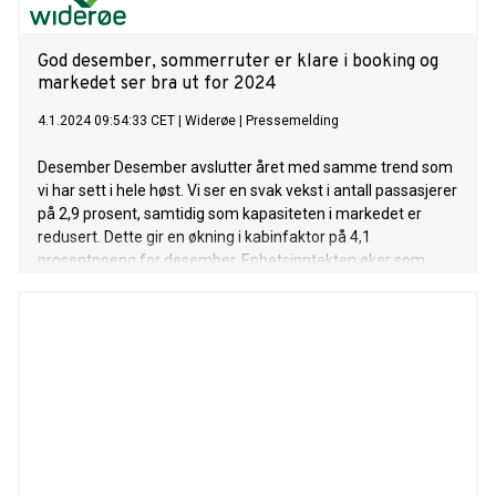
God desember, sommerruter er klare i booking og
markedet ser bra ut for 2024
4.1.2024 09:54:33 CET
|
Widerøe
|
Pressemelding
Desember Desember avslutter året med samme trend som
vi har sett i hele høst. Vi ser en svak vekst i antall passasjerer
på 2,9 prosent, samtidig som kapasiteten i markedet er
redusert. Dette gir en økning i kabinfaktor på 4,1
prosentpoeng for desember. Enhetsinntekten øker som
følge av dette. Dette til tross for en svært krevende
desember med mye vær og store trafikkutfordringer i
forbindelse med avviklingen av juletrafikken. - Vi er fornøyde
med den marsjfarten vi har inn i 2024, sier konsernsjef i
Widerøe Stein Nilsen. -Selv om totalmarkedet fremdeles er
mindre enn det var før pandemien, klarere vi å tilpasse
kapasiteten på en veldig god måte slik at både kabinfaktor
og enhetsinntekt øker. Det er vi fornøyd med, avslutter han.
2023 2023 ble et år fylt av kontraster. Starten var svak og
betydelig svakere enn 2022. Markedet viste en gradvis