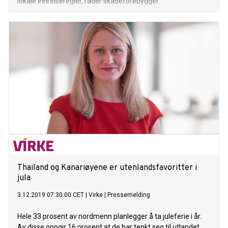
lokale innreiseregler, råder skadeforebygger.
Thailand og Kanariøyene er utenlandsfavoritter i
jula
3.12.2019 07:30:00 CET
|
Virke
|
Pressemelding
Hele 33 prosent av nordmenn planlegger å ta juleferie i år.
Av disse oppgir 16 prosent at de har tenkt seg til utlandet,