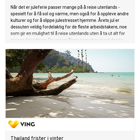
Når det er juleferie passer mange på å reise utenlands -
spesielt for å få sol og varme, men også for å oppleve andre
kulturer og for å slippe julestresset hjemme. Årets jul er
dessuten veldig fordelaktig for de fleste arbeidstakere, noe
som gir en mulighet til å reise utenlands uten å ta ut alt for
mange feriedager. De reisemålene som øker mest denne
julen er India, Los Angeles, Madrid, Orlando og Cape Town.
Dette viser fersk bookingstatistikk fra Ticket.
Thailand frister i vinter