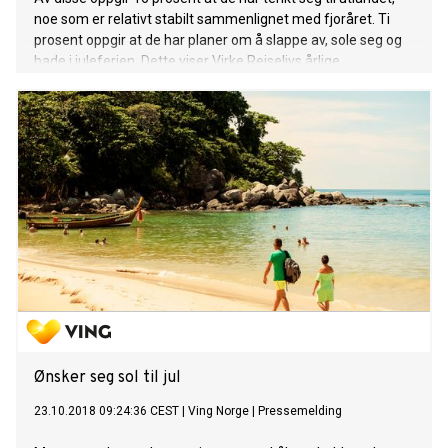
noe som er relativt stabilt sammenlignet med fjoråret. Ti
prosent oppgir at de har planer om å slappe av, sole seg og
bade i juleferien. Dette viser Virke Reiselivs årlige
befolkningsundersøkelse om nordmenns reisevaner.
Ønsker seg sol til jul
23.10.2018 09:24:36 CEST
|
Ving Norge
|
Pressemelding