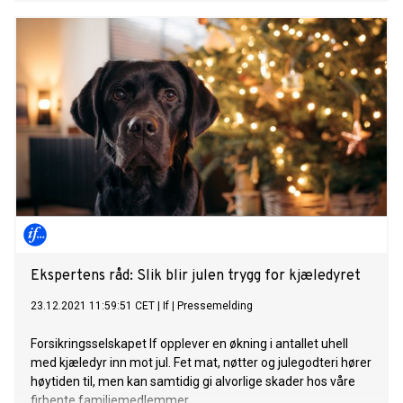
Ekspertens råd: Slik blir julen trygg for kjæledyret
23.12.2021 11:59:51 CET
|
If
|
Pressemelding
Forsikringsselskapet If opplever en økning i antallet uhell
med kjæledyr inn mot jul. Fet mat, nøtter og julegodteri hører
høytiden til, men kan samtidig gi alvorlige skader hos våre
firbente familiemedlemmer.