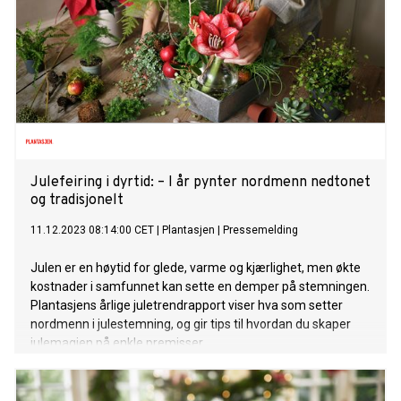
Julefeiring i dyrtid: – I år pynter nordmenn nedtonet
og tradisjonelt
11.12.2023 08:14:00 CET
|
Plantasjen
|
Pressemelding
Julen er en høytid for glede, varme og kjærlighet, men økte
kostnader i samfunnet kan sette en demper på stemningen.
Plantasjens årlige juletrendrapport viser hva som setter
nordmenn i julestemning, og gir tips til hvordan du skaper
julemagien på enkle premisser.