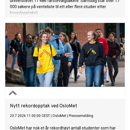
universitetet 11 486 førstevalgsøkere. Samtidig står over 17
000 søkere på venteliste til ett eller flere studier etter
hovedopptaket.
Nytt rekordopptak ved OsloMet
23.7.2026 11:00:00 CEST
|
OsloMet
|
Pressemelding
OsloMet har nok et år rekordhøyt antall studenter som har