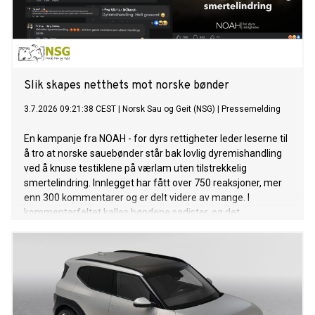
Slik skapes netthets mot norske bønder
3.7.2026 09:21:38 CEST
|
Norsk Sau og Geit (NSG)
|
Pressemelding
En kampanje fra NOAH - for dyrs rettigheter leder leserne til
å tro at norske sauebønder står bak lovlig dyremishandling
ved å knuse testiklene på værlam uten tilstrekkelig
smertelindring. Innlegget har fått over 750 reaksjoner, mer
enn 300 kommentarer og er delt videre av mange. I
kommentarfeltet kalles bøndene sadister, og det
oppfordres til vold. Den norske samfunnsdebatten har
denne våren prøvd å forstå netthets og sinne. Her ser vi
hvordan det skapes.