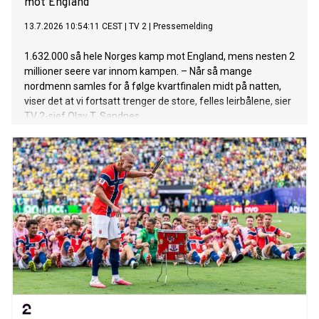
mot England
13.7.2026 10:54:11 CEST
|
TV 2
|
Pressemelding
1.632.000 så hele Norges kamp mot England, mens nesten 2
millioner seere var innom kampen. – Når så mange
nordmenn samles for å følge kvartfinalen midt på natten,
viser det at vi fortsatt trenger de store, felles leirbålene, sier
TV 2-sjef Olav T. Sandnes.