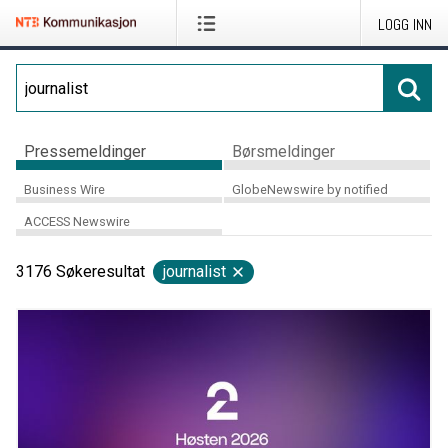
LOGG INN
Pressemeldinger
Børsmeldinger
Business Wire
GlobeNewswire by notified
ACCESS Newswire
3176
Søkeresultat
journalist