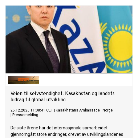
Kasakhstan, omtrent 740 km fra testområdet ved Lop Nor.
Signalets retning og ankomsttid er forenlig med en
hendelse i
Veien til selvstendighet: Kasakhstan og landets
bidrag til global utvikling
25.12.2025 11:08:41 CET
|
Kasakhstans Ambassade i Norge
|
Pressemelding
De siste årene har det internasjonale samarbeidet
gjennomgått store endringer, drevet av utviklingslandenes