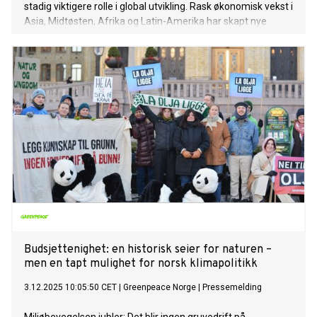
stadig viktigere rolle i global utvikling. Rask økonomisk vekst i
Asia, Midtøsten, Afrika og Latin-Amerika har skapt nye
tyngdepunkter i verdensøkonomien. I dag står disse landene
for mer enn halvparten av verdens samlede BNP og har fått
økt innflytelse på utformingen av den globale
bærekraftsagendaen.
Budsjettenighet: en historisk seier for naturen –
men en tapt mulighet for norsk klimapolitikk
3.12.2025 10:05:50 CET
|
Greenpeace Norge
|
Pressemelding