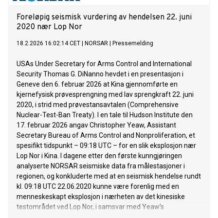
Foreløpig seismisk vurdering av hendelsen 22. juni
2020 nær Lop Nor
18.2.2026 16:02:14 CET
|
NORSAR
|
Pressemelding
USAs Under Secretary for Arms Control and International
Security Thomas G. DiNanno hevdet i en presentasjon i
Geneve den 6. februar 2026 at Kina gjennomførte en
kjernefysisk prøvesprengning med lav sprengkraft 22. juni
2020, i strid med prøvestansavtalen (Comprehensive
Nuclear-Test-Ban Treaty). I en tale til Hudson Institute den
17. februar 2026 angav Christopher Yeaw, Assistant
Secretary Bureau of Arms Control and Nonproliferation, et
spesifikt tidspunkt – 09:18 UTC – for en slik eksplosjon nær
Lop Nor i Kina. I dagene etter den første kunngjøringen
analyserte NORSAR seismiske data fra målestasjoner i
regionen, og konkluderte med at en seismisk hendelse rundt
kl. 09:18 UTC 22.06.2020 kunne være forenlig med en
menneskeskapt eksplosjon i nærheten av det kinesiske
testområdet ved Lop Nor, i samsvar med Yeaw’s
tidsangivelse. Hendelsen er tydelig registrert ved Makanchi i