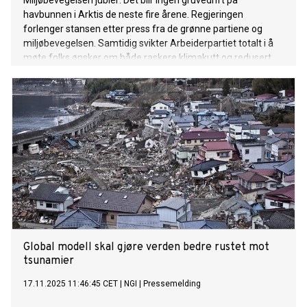
Miljøbevegelsen jubler: Det blir ingen gruvedrift på
havbunnen i Arktis de neste fire årene. Regjeringen
forlenger stansen etter press fra de grønne partiene og
miljøbevegelsen. Samtidig svikter Arbeiderpartiet totalt i å
møte folks ønsker om både raskere klimakutt og redusert
tempo i oljenæringen.
Global modell skal gjøre verden bedre rustet mot
tsunamier
17.11.2025 11:46:45 CET
|
NGI
|
Pressemelding