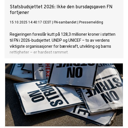
Statsbudsjettet 2026: Ikke den bursdagsgaven FN
fortjener
15.10.2025 14:40:17 CEST
|
FN-sambandet
|
Pressemelding
Regjeringen foreslår kutt på 128,3 millioner kroner i støtten
til FN i 2026-budsjettet. UNDP og UNICEF – to av verdens
viktigste organisasjoner for bærekraft, utvikling og barns
rettigheter – er hardest rammet.