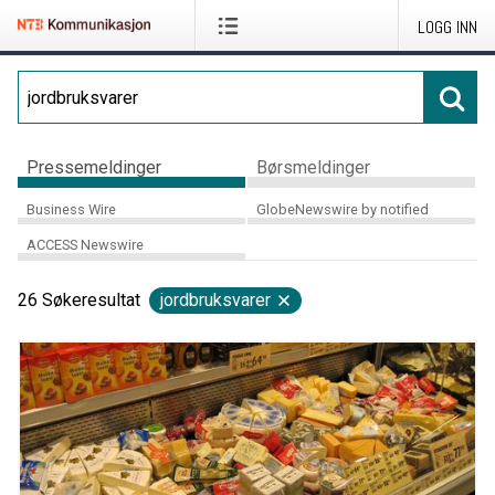
LOGG INN
Pressemeldinger
Børsmeldinger
Business Wire
GlobeNewswire by notified
ACCESS Newswire
26
Søkeresultat
jordbruksvarer