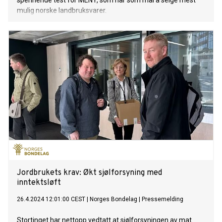
spennende test for MENY, som har som mål å selge mest
mulig norske landbruksvarer.
Jordbrukets krav: Økt sjølforsyning med
inntektsløft
26.4.2024 12:01:00 CEST
|
Norges Bondelag
|
Pressemelding
Stortinget har nettopp vedtatt at sjølforsyningen av mat