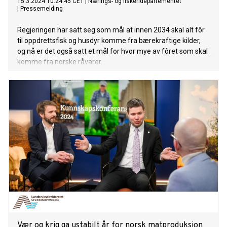
15.3.2024 10:24:45 CET
|
Nærings- og fiskeridepartementet
|
Pressemelding
Regjeringen har satt seg som mål at innen 2034 skal alt fôr
til oppdrettsfisk og husdyr komme fra bærekraftige kilder,
og nå er det også satt et mål for hvor mye av fôret som skal
komme fra norske råvarer.
Vær og krig ga ustabilt år for norsk matproduksjon