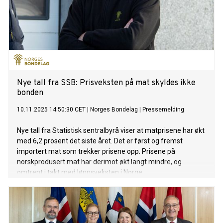
Nye tall fra SSB: Prisveksten på mat skyldes ikke
bonden
10.11.2025 14:50:30 CET
|
Norges Bondelag
|
Pressemelding
Nye tall fra Statistisk sentralbyrå viser at matprisene har økt
med 6,2 prosent det siste året. Det er først og fremst
importert mat som trekker prisene opp. Prisene på
norskprodusert mat har derimot økt langt mindre, og
omtrent i takt med lønnsveksten i Norge.