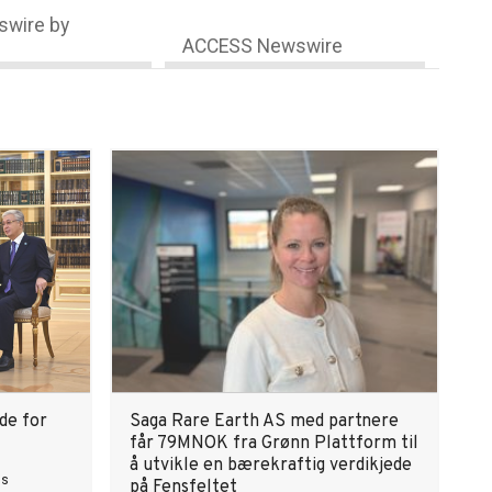
wire by
ACCESS Newswire
de for
Saga Rare Earth AS med partnere
får 79MNOK fra Grønn Plattform til
å utvikle en bærekraftig verdikjede
ns
på Fensfeltet