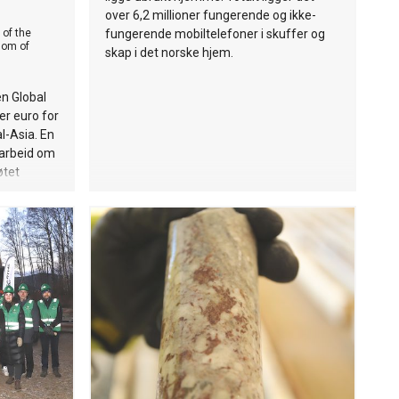
over 6,2 millioner fungerende og ikke-
of the
fungerende mobiltelefoner i skuffer og
dom of
skap i det norske hjem.
n Global
er euro for
al-Asia. En
marbeid om
øtet
amarkand i
liarder
 annet
aket
t av Kina
mporterer i
ialene fra
ortrinn i
nt ute.
inesiske
r for