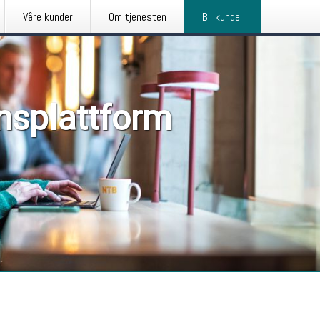
Våre kunder
Om tjenesten
Bli kunde
nsplattform