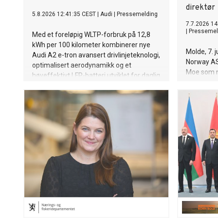
direktør
5.8.2026 12:41:35 CEST
|
Audi
|
Pressemelding
7.7.2026 14
|
Pressemel
Med et foreløpig WLTP-forbruk på 12,8
kWh per 100 kilometer kombinerer nye
Molde, 7. j
Audi A2 e-tron avansert drivlinjeteknologi,
Norway AS 
optimalisert aerodynamikk og et
Moe som n
høyeffektivt LFP-batteri utviklet for daglig
Han tiltre
bruk.
overtar ett