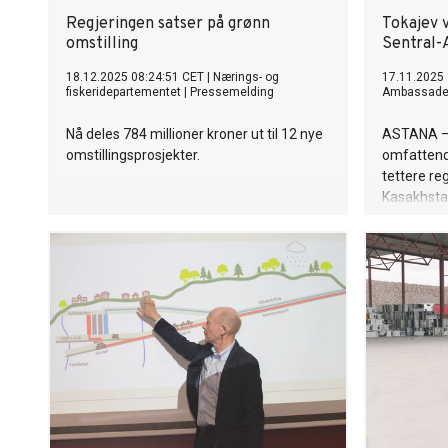
Regjeringen satser på grønn
Tokajev v
omstilling
Sentral-
18.12.2025 08:24:51 CET
|
Nærings- og
17.11.2025 
fiskeridepartementet
|
Pressemelding
Ambassade 
Nå deles 784 millioner kroner ut til 12 nye
ASTANA – 
omstillingsprosjekter.
omfattende
tettere re
Kasakhsta
Tokajev un
toppmøtet