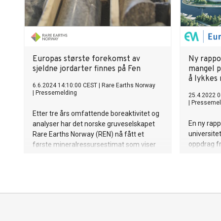
Europas største forekomst av
Ny rappo
sjeldne jordarter finnes på Fen
mangel p
å lykkes
6.6.2024 14:10:00 CEST
|
Rare Earths Norway
|
Pressemelding
25.4.2022 0
|
Pressemel
Etter tre års omfattende boreaktivitet og
En ny rapp
analyser har det norske gruveselskapet
universite
Rare Earths Norway (REN) nå fått et
oppdrag fr
første mineralressursestimat som viser
advarslene
at Fensfeltet er Europas største
energibyr
forekomst av sjeldne jordartselementer
metaller s
(REE).
med Europ
anslår at 
ganger mer
sjeldne jo