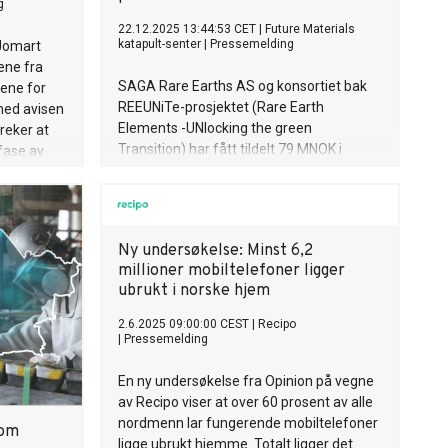
g
22.12.2025 13:44:53 CET
|
Future Materials
katapult-senter
|
Pressemelding
Jomart
ene fra
SAGA Rare Earths AS og konsortiet bak
gene for
REEUNiTe-prosjektet (Rare Earth
med avisen
Elements -UNlocking the green
reker at
Transition) har fått tildelt 79 MNOK i
 fase av
støtte fra Grønn Plattform for å realisere
rsible
Europas første bærekraftige og
 og en
teknologisk ledende verdikjede for
ing.
utvinning og prosessering av sjeldne
jev
Ny undersøkelse: Minst 6,2
jordartsmetaller (REE) og thorium fra
t intervju
millioner mobiltelefoner ligger
Fensfeltet i Telemark. Tildelingen
ubrukt i norske hjem
markerer et viktig steg for norsk og
europeisk grønn omstilling og prosjektet
2.6.2025 09:00:00 CEST
|
Recipo
har et totalt budsjett på hele 139MNOK.
|
Pressemelding
En ny undersøkelse fra Opinion på vegne
av Recipo viser at over 60 prosent av alle
nordmenn lar fungerende mobiltelefoner
 om
ligge ubrukt hjemme. Totalt ligger det