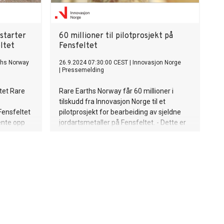
sia og
 regionens
ske.
starter
60 millioner til pilotprosjekt på
t klart
ltet
Fensfeltet
ths Norway
26.9.2024 07:30:00 CEST
|
Innovasjon Norge
|
Pressemelding
rtnere som
 stiller
tet Rare
Rare Earths Norway får 60 millioner i
sel
tilskudd fra Innovasjon Norge til et
ensfeltet
pilotprosjekt for bearbeiding av sjeldne
ente opp
jordartsmetaller på Fensfeltet. - Dette er
for å øke
innovasjon av stor strategisk betydning
e
for å skape ny næringsaktivitet og for
europeisk forsyning av metaller som er
viktige for det grønne skiftet, sier
administrerende direktør i Innovasjon
Norge, Håkon Haugli.