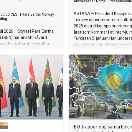
Ambassade i Norge
|
Pressemeldin
ASTANA — President Kassym-
:00:00 CEST
|
Rare Earths Norway
ding
Tokajev oppsummerer resultat
2025 og trekker opp prioriterin
uli 2026 – Styret i Rare Earths
året som kommer i et intervju 
(REN) har ansatt Håvard I.
Turkistan 5. januar. Han underst
y administrerende direktør.
Kasakhstan har gått inn i en ny
r stillingen 1. september 2026 og
modernisering, preget av irreve
er Alf Reistad.
reformer, økonomisk robusthet
kraftig satsing på digital omstill
President Kassym-Jomart Toka
redegjør for reformagendaen i e
med avisen Turkistan.
EU trapper opp samarbeid