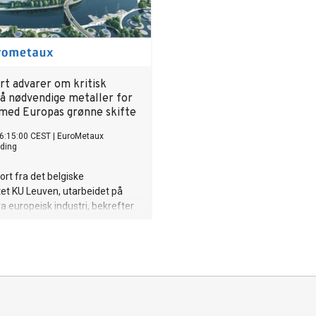
rt advarer om kritisk
å nødvendige metaller for
 med Europas grønne skifte
6:15:00 CEST
|
EuroMetaux
ding
ort fra det belgiske
tet KU Leuven, utarbeidet på
a europeisk industri, bekrefter
 fra Det internasjonale
ået (IEA) om mulig mangel på
om er nødvendige for å lykkes
as grønne skifte. Rapporten
Europa vil trenge rundt 35
 litium, 3-6 ganger mer av
rdartsmetaller og 3,5 ganger