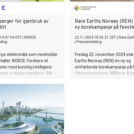
kritiske råmaterialer i Sentral-A
importerer rundt 70 prosent av
produksjon av malm, slagg og a
sørger for gjenbruk av
Rare Earths Norway (REN) 
Likevel har europeiske aktører e
ditt
ny borekampanje på Fensfe
omdømmefortrinn. Lokale
næringslivsledere omtaler ofte
14:07:34 CET
|
NORCE
22.11.2024 18:26:21 CET
|
Rare Ear
ding
|
Pressemelding
samarbeid med europeiske pa
et «kvalitetsstempel», fordi disse
mye elektronikk som inneholder
Fredag 22. november 2024 star
krav til miljø, sosiale forhold og 
taller. NORCE-forskere vil
Earths Norway (REN) en ny og
boter med kunstig intelligens
omfattende borekampanje på F
nte ut disse metallene. Slik
i Nome kommune. Målet er å h
e metaller gjenbrukes i nye
10 000 meter med borekjerner 
kunnskapen om Europas størst
forekomst av sjeldne jordarter.