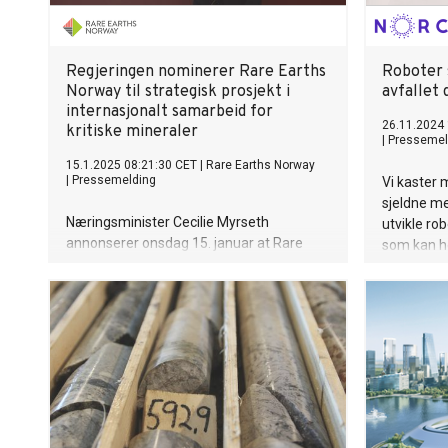
Regjeringen nominerer Rare Earths
Roboter 
Norway til strategisk prosjekt i
avfallet 
internasjonalt samarbeid for
26.11.2024 
kritiske mineraler
|
Pressemel
15.1.2025 08:21:30 CET
|
Rare Earths Norway
|
Pressemelding
Vi kaster 
sjeldne me
Næringsminister Cecilie Myrseth
utvikle ro
annonserer onsdag 15. januar at Rare
som kan he
Earths Norway AS (REN) nomineres til
kan sjeldn
strategisk prosjekt under Minerals
produkter.
Security Partnership (MSP).