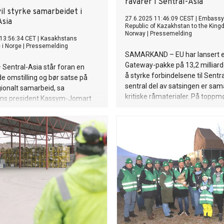
råvarer i Sentral-Asia
il styrke samarbeidet i
27.6.2025 11:46:09 CEST
|
Embassy 
Asia
Republic of Kazakhstan to the King
Norway
|
Pressemelding
13:56:34 CET
|
Kasakhstans
i Norge
|
Pressemelding
SAMARKAND – EU har lansert e
Gateway-pakke på 13,2 milliard
Sentral-Asia står foran en
å styrke forbindelsene til Sentr
 omstilling og bør satse på
sentral del av satsingen er sa
gionalt samarbeid, sa
kritiske råmaterialer. På toppm
ns president Kassym-Jomart
mellom EU og Sentral-Asia i S
der det sjuende konsultative
april ble det kunngjort at 2,5 mil
 i Tashkent 16. november.
euro skal gå til nye gruve- og
prosesseringsprosjekter i blant
Kasakhstan og Usbekistan. Tilt
kommer i lys av EUs avhengighe
for tunge sjeldne jordarter. EU i
dag 100 prosent av disse mater
Kina. ESG gir EU et konkurransef
Sentral-Asia På papiret er EU se
Ifølge Roman Vakulchuk leder k
selskaper allerede 25 prosjekte