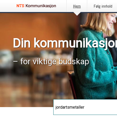
Hjem
Følg innhold
Din kommunikasjo
– for viktige budskap